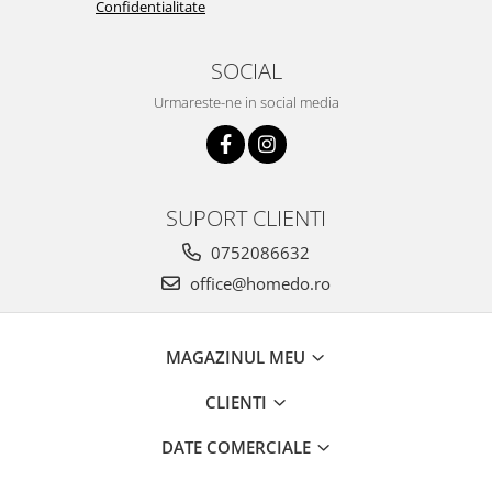
Confidentialitate
Ustensile cofetarie si patiserie
Ramekin
SOCIAL
Tavi si forme prajituri
Urmareste-ne in social media
Aparate prajituri
Facalete
Forme briose
Lumanari tort
SUPORT CLIENTI
Ornare, insiropare si decorare
prajituri
0752086632
Portionatoare si feliatoare
office@homedo.ro
Posuri si duiuri
Raclete patiserie
MAGAZINUL MEU
Suporturi prajituri
Tavi detasabile
CLIENTI
Tavi si forme fursecuri
DATE COMERCIALE
Ustensile antiaderente
Ustensile de masura