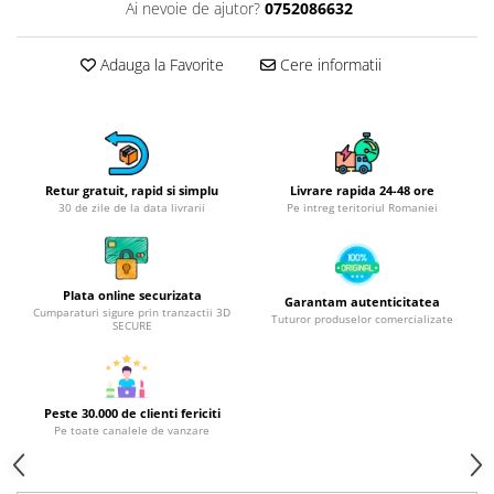
Obiecte mobilier
Ai nevoie de ajutor?
0752086632
Accesorii mobilier
Dulapuri
Adauga la Favorite
Cere informatii
Etajere
Rafturi
Ustensile pentru gatit
Ascutitori cutite
Retur gratuit, rapid si simplu
Livrare rapida 24-48 ore
30 de zile de la data livrarii
Pe intreg teritoriul Romaniei
Cutite
Decojitoare fructe si legume
Foarfece alimentare
Plata online securizata
Mojare
Garantam autenticitatea
Cumparaturi sigure prin tranzactii 3D
Tuturor produselor comercializate
Perii si bureti
SECURE
Polonice, clesti, spatule, linguri
Prese, tocatoare si feliatoare
alimente
Peste 30.000 de clienti fericiti
Pe toate canalele de vanzare
Razatori
Seturi ustensile bucatarie
Site