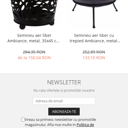
Oale si cratite
Tavi copt
Tigai
Vesela si tacamuri
Semineu aer liber
Semineu aer liber cu
Boluri
Ambiance, metal, 35x45 cm,
trepied Ambiance, metal,
Farfurii
negru
16.5x40 cm, negru
284,35 RON
252,89 RON
Scurgatoare vase
de la 150,04 RON
133,10 RON
Seturi de tacamuri
Suporturi pentru tacamuri
Cani
NEWSLETTER
Cesti
Pahare
Nu rata ofertele si promotiile noastre
Scrumiere
Seturi vesela
Suporturi farfurii
Suporturi pahare, cesti, cani
Vreau sa primesc newsletter cu promotiile
magazinului. Afla mai multe in
Politica de
Untiere