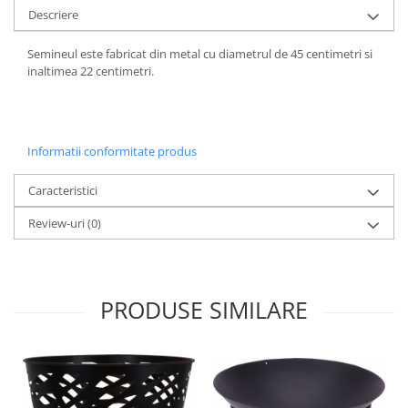
Descriere
Strecuratori
Tocatoare de bucatarie
Semineul este fabricat din metal cu diametrul de 45 centimetri si
Adaptor plita
inaltimea 22 centimetri.
Aprinzatoare aragaz
Arzatoare
Cantare de bucatarie
Informatii conformitate produs
Dispesere detergent
Mixere
Caracteristici
Odorizant frigider
Review-uri
(0)
Pensule bucatarie
Prosoape bucatarie
Seturi cutite
PRODUSE SIMILARE
Ustensile de masurat
Ustensile fragezire carne
Ustensile gatire la aburi
Vase pentru gatit
Capace pentru vase