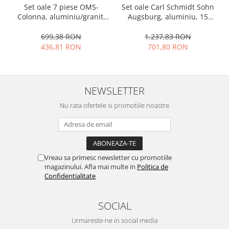
Set oale 7 piese OMS-
Set oale Carl Schmidt Sohn
Colonna, aluminiu/granit,
Augsburg, aluminiu, 15
visiniu
piese, gri
699,38 RON
1.237,83 RON
436,81 RON
701,80 RON
NEWSLETTER
Nu rata ofertele si promotiile noastre
Vreau sa primesc newsletter cu promotiile
magazinului. Afla mai multe in
Politica de
Confidentialitate
SOCIAL
Urmareste-ne in social media