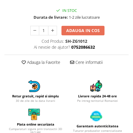
Obiecte mobilier
Accesorii mobilier
IN STOC
Dulapuri
Durata de livrare:
1-2 zile lucratoare
Etajere
ADAUGA IN COS
Rafturi
Ustensile pentru gatit
Cod Produs:
SH-ZG1012
Ai nevoie de ajutor?
0752086632
Ascutitori cutite
Cutite
Adauga la Favorite
Cere informatii
Decojitoare fructe si legume
Foarfece alimentare
Mojare
Perii si bureti
Polonice, clesti, spatule, linguri
Retur gratuit, rapid si simplu
Livrare rapida 24-48 ore
30 de zile de la data livrarii
Pe intreg teritoriul Romaniei
Prese, tocatoare si feliatoare
alimente
Razatori
Seturi ustensile bucatarie
Plata online securizata
Garantam autenticitatea
Cumparaturi sigure prin tranzactii 3D
Tuturor produselor comercializate
Site
SECURE