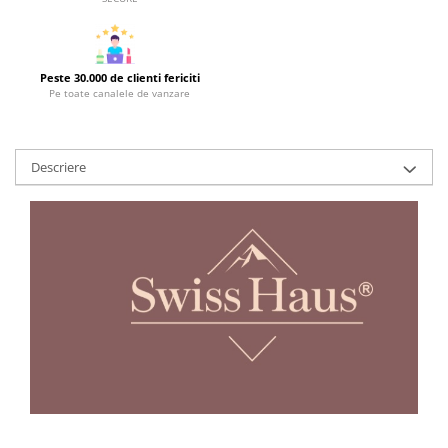
Strecuratori
Tocatoare de bucatarie
Adaptor plita
Peste 30.000 de clienti fericiti
Pe toate canalele de vanzare
Aprinzatoare aragaz
Arzatoare
Cantare de bucatarie
Descriere
Dispesere detergent
Mixere
Odorizant frigider
Pensule bucatarie
Prosoape bucatarie
Seturi cutite
Ustensile de masurat
Ustensile fragezire carne
Ustensile gatire la aburi
Vase pentru gatit
Capace pentru vase