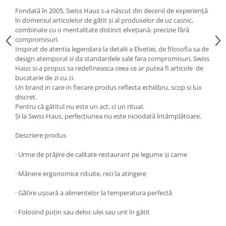
Fondată în 2005, Swiss Haus s-a născut din decenii de experiență
Oale si cratite
în domeniul articolelor de gătit și al produselor de uz casnic,
Tavi copt
combinate cu o mentalitate distinct elvețiană: precizie fără
Tigai
compromisuri.
Inspirat de atentia legendara la detalii a Elvetiei, de filosofia sa de
Vesela si tacamuri
design atemporal si da standardele sale fara compromisuri, Swiss
Boluri
Haus si-a propus sa redefineasca ceea ce ar putea fi articole de
bucatarie de zi cu zi.
Farfurii
Un brand in care in fiecare produs reflecta echilibru, scop si lux
Scurgatoare vase
discret.
Seturi de tacamuri
Pentru că gătitul nu este un act, ci un ritual.
Și la Swiss Haus, perfecțiunea nu este niciodată întâmplătoare.
Suporturi pentru tacamuri
Cani
Descriere produs
Cesti
· Urme de prăjire de calitate restaurant pe legume și carne
Pahare
Scrumiere
· Mânere ergonomice nituite, reci la atingere
Seturi vesela
· Gătire ușoară a alimentelor la temperatura perfectă
Suporturi farfurii
Suporturi pahare, cesti, cani
· Folosind puțin sau deloc ulei sau unt în gătit
Untiere