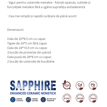
· Sigur pentru ustensile metalice - folosiți spatula, cuțitele și
Ustensile cofetarie si patiserie
furculițele metalice fără a zgâria suprafața antiaderentă
Ramekin
· Cea mai simplă și rapidă curățare de până acum!
Tavi si forme prajituri
Aparate prajituri
Dimensiuni:
Facalete
Forme briose
Oala de 20*8,5 cm cu capac
Tigaie de 24*5 cm fără capac
Lumanari tort
Oala de 24*10,5 cm cu capac
Ornare, insiropare si decorare
3 bucăți de protecție din pânză
prajituri
Oala joasă de 28*8 cm cu capac
Portionatoare si feliatoare
2 bucăți de ustensile de bucătărie
Posuri si duiuri
Raclete patiserie
Suporturi prajituri
Tavi detasabile
Tavi si forme fursecuri
Ustensile antiaderente
Ustensile de masura