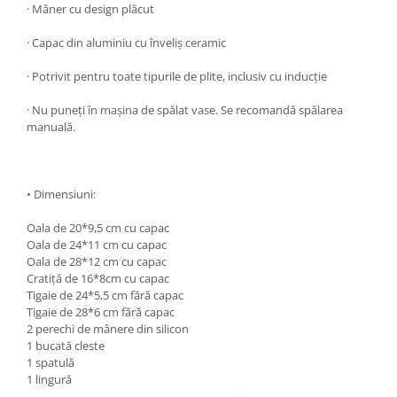
· Mâner cu design plăcut
Ustensile cofetarie si patiserie
· Capac din aluminiu cu înveliș ceramic
Ramekin
Tavi si forme prajituri
· Potrivit pentru toate tipurile de plite, inclusiv cu inducție
Aparate prajituri
· Nu puneți în mașina de spălat vase. Se recomandă spălarea
Facalete
manuală.
Forme briose
Lumanari tort
Ornare, insiropare si decorare
• Dimensiuni:
prajituri
Portionatoare si feliatoare
Oala de 20*9,5 cm cu capac
Oala de 24*11 cm cu capac
Posuri si duiuri
Oala de 28*12 cm cu capac
Raclete patiserie
Cratiță de 16*8cm cu capac
Tigaie de 24*5,5 cm fără capac
Suporturi prajituri
Tigaie de 28*6 cm fără capac
Tavi detasabile
2 perechi de mânere din silicon
Tavi si forme fursecuri
1 bucată cleste
1 spatulă
Ustensile antiaderente
1 lingură
Ustensile de masura