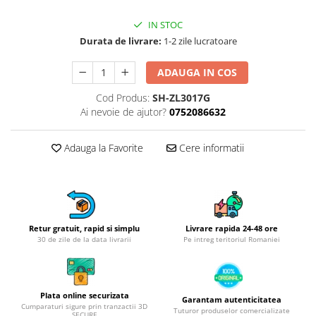
Obiecte mobilier
Accesorii mobilier
IN STOC
Dulapuri
Durata de livrare:
1-2 zile lucratoare
Etajere
ADAUGA IN COS
Rafturi
Ustensile pentru gatit
Cod Produs:
SH-ZL3017G
Ai nevoie de ajutor?
0752086632
Ascutitori cutite
Cutite
Adauga la Favorite
Cere informatii
Decojitoare fructe si legume
Foarfece alimentare
Mojare
Perii si bureti
Polonice, clesti, spatule, linguri
Retur gratuit, rapid si simplu
Livrare rapida 24-48 ore
30 de zile de la data livrarii
Pe intreg teritoriul Romaniei
Prese, tocatoare si feliatoare
alimente
Razatori
Seturi ustensile bucatarie
Plata online securizata
Garantam autenticitatea
Cumparaturi sigure prin tranzactii 3D
Tuturor produselor comercializate
Site
SECURE