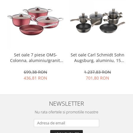
Set oale 7 piese OMS-
Set oale Carl Schmidt Sohn
Colonna, aluminiu/granit,
Augsburg, aluminiu, 15
visiniu
piese, gri
699,38 RON
1.237,83 RON
436,81 RON
701,80 RON
NEWSLETTER
Nu rata ofertele si promotiile noastre