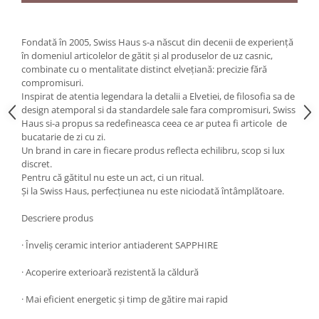
Oale si cratite
Tavi copt
Fondată în 2005, Swiss Haus s-a născut din decenii de experiență
Tigai
în domeniul articolelor de gătit și al produselor de uz casnic,
combinate cu o mentalitate distinct elvețiană: precizie fără
Vesela si tacamuri
compromisuri.
Boluri
Inspirat de atentia legendara la detalii a Elvetiei, de filosofia sa de
design atemporal si da standardele sale fara compromisuri, Swiss
Farfurii
Haus si-a propus sa redefineasca ceea ce ar putea fi articole de
Scurgatoare vase
bucatarie de zi cu zi.
Seturi de tacamuri
Un brand in care in fiecare produs reflecta echilibru, scop si lux
discret.
Suporturi pentru tacamuri
Pentru că gătitul nu este un act, ci un ritual.
Cani
Și la Swiss Haus, perfecțiunea nu este niciodată întâmplătoare.
Cesti
Descriere produs
Pahare
Scrumiere
· Înveliș ceramic interior antiaderent SAPPHIRE
Seturi vesela
· Acoperire exterioară rezistentă la căldură
Suporturi farfurii
Suporturi pahare, cesti, cani
· Mai eficient energetic și timp de gătire mai rapid
Untiere