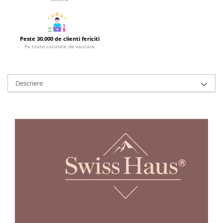
Strecuratori
Tocatoare de bucatarie
Adaptor plita
Peste 30.000 de clienti fericiti
Pe toate canalele de vanzare
Aprinzatoare aragaz
Arzatoare
Cantare de bucatarie
Descriere
Dispesere detergent
Mixere
Odorizant frigider
Pensule bucatarie
Prosoape bucatarie
Seturi cutite
Ustensile de masurat
Ustensile fragezire carne
Ustensile gatire la aburi
Vase pentru gatit
Capace pentru vase