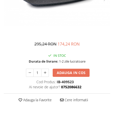
Fructiere si cosuri
Rafturi
Ceasuri decorative
Rucsacuri
Naproane si capace acoperire
Suporturi
Covorase intrare
alimente
Suporturi si rame fotografii
Oliviere si solnite
Odorizante
Platouri servire
Odorizante auto
Suporturi oale
Odorizante camera
Tavi servire
295,24 RON
174,24 RON
Seturi desen
Seturi servire tapas
Sosiere
IN STOC
Suport servetele
Durata de livrare:
1-2 zile lucratoare
Depozitare alimente
ADAUGA IN COS
Caserole
Cutii Alimentare
Cod Produs:
IB-409523
Ai nevoie de ajutor?
0752086632
Cutii pentru paine
Recipiente si borcane
Adauga la Favorite
Cere informatii
Organizatoare frigider
Recipiente condimente