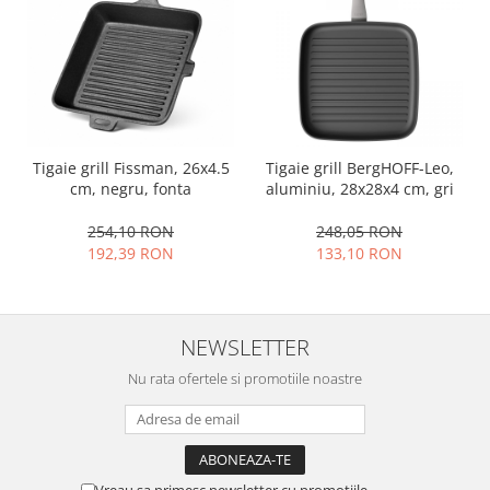
Ustensile cofetarie si patiserie
Ramekin
Tavi si forme prajituri
Aparate prajituri
Facalete
Tigaie grill Fissman, 26x4.5
Tigaie grill BergHOFF-Leo,
Forme briose
cm, negru, fonta
aluminiu, 28x28x4 cm, gri
Lumanari tort
Ornare, insiropare si decorare
254,10 RON
248,05 RON
prajituri
192,39 RON
133,10 RON
Portionatoare si feliatoare
Posuri si duiuri
Raclete patiserie
NEWSLETTER
Suporturi prajituri
Nu rata ofertele si promotiile noastre
Tavi detasabile
Tavi si forme fursecuri
Ustensile antiaderente
Ustensile de masura