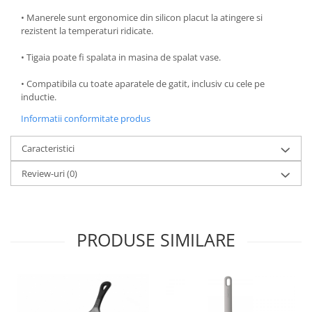
Oale si cratite
• Manerele sunt ergonomice din silicon placut la atingere si
rezistent la temperaturi ridicate.
Tavi copt
Tigai
• Tigaia poate fi spalata in masina de spalat vase.
Vesela si tacamuri
• Compatibila cu toate aparatele de gatit, inclusiv cu cele pe
Boluri
inductie.
Farfurii
Informatii conformitate produs
Scurgatoare vase
Seturi de tacamuri
Caracteristici
Suporturi pentru tacamuri
Review-uri
(0)
Cani
Cesti
Pahare
PRODUSE SIMILARE
Scrumiere
Seturi vesela
Suporturi farfurii
Suporturi pahare, cesti, cani
Untiere