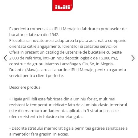
Strecuratori
Tocatoare de bucatarie
Adaptor plita
Experienta comerciala a IBILI Menaje in fabricarea produselor de
Aprinzatoare aragaz
bucatarie dateaza din 1942.
Arzatoare
Filozofia sa inovatoare si adaptarea la piata au creat o companie
orientata catre angajamentul clientilor si calitatea serviciilor.
Cantare de bucatarie
Ofera in prezent un catalog de ustensile de bucatarie cu peste
Dispesere detergent
2.000 de referinte, intr-un nou depozit logistic de 16.000 m2,
Mixere
construit de grupul Marcos Larrañaga y Cia, SA, in Alegria-
Dulantzi (Alava), caruia ii apartine IBILI Menaje, pentru a garanta
Odorizant frigider
servicii pentru clienti perfecte.
Pensule bucatarie
Descriere produs
Prosoape bucatarie
Seturi cutite
• Tigaia grill Ibili este fabricata din aluminiu forjat, mult mai
Ustensile de masurat
rezistent la temperaturi ridicate fata de aluminiu clasic. Interiorul
este din marmura antiaderenta aplicata in 3 straturi, ceea ce
Ustensile fragezire carne
ofera rezistenta in folosirea indelungata.
Ustensile gatire la aburi
Vase pentru gatit
• Datorita stratului marmorat tigaia permitea gatirea sanatoase a
alimentelor fara grasimi in exces.
Capace pentru vase