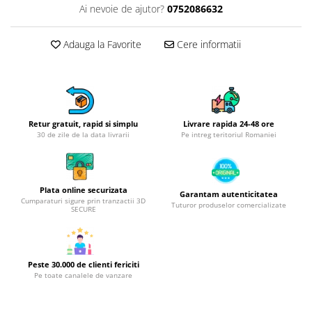
Obiecte mobilier
Ai nevoie de ajutor?
0752086632
Accesorii mobilier
Dulapuri
Adauga la Favorite
Cere informatii
Etajere
Rafturi
Ustensile pentru gatit
Ascutitori cutite
Retur gratuit, rapid si simplu
Livrare rapida 24-48 ore
Cutite
30 de zile de la data livrarii
Pe intreg teritoriul Romaniei
Decojitoare fructe si legume
Foarfece alimentare
Mojare
Plata online securizata
Garantam autenticitatea
Cumparaturi sigure prin tranzactii 3D
Tuturor produselor comercializate
Perii si bureti
SECURE
Polonice, clesti, spatule, linguri
Prese, tocatoare si feliatoare
alimente
Peste 30.000 de clienti fericiti
Razatori
Pe toate canalele de vanzare
Seturi ustensile bucatarie
Site