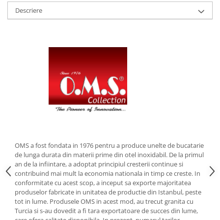
Descriere
Strecuratori
Tocatoare de bucatarie
Adaptor plita
Aprinzatoare aragaz
Arzatoare
Cantare de bucatarie
Dispesere detergent
Mixere
Odorizant frigider
Pensule bucatarie
Prosoape bucatarie
OMS a fost fondata in 1976 pentru a produce unelte de bucatarie
Seturi cutite
de lunga durata din materii prime din otel inoxidabil. De la primul
an de la infiintare, a adoptat principiul cresterii continue si
Ustensile de masurat
contribuind mai mult la economia nationala in timp ce creste. In
Ustensile fragezire carne
conformitate cu acest scop, a inceput sa exporte majoritatea
Ustensile gatire la aburi
produselor fabricate in unitatea de productie din Istanbul, peste
tot in lume. Produsele OMS in acest mod, au trecut granita cu
Vase pentru gatit
Turcia si s-au dovedit a fi tara exportatoare de succes din lume,
Capace pentru vase
care ofera calitate disponibila. In prezent, numarul tarilor