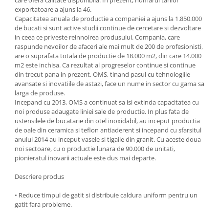
exportatoare a ajuns la 46.
Oale si cratite
Capacitatea anuala de productie a companiei a ajuns la 1.850.000
Tavi copt
de bucati si sunt active studii continue de cercetare si dezvoltare
Tigai
in ceea ce priveste reinnoirea produsului. Compania, care
raspunde nevoilor de afaceri ale mai mult de 200 de profesionisti,
Vesela si tacamuri
are o suprafata totala de productie de 18.000 m2, din care 14.000
Boluri
m2 este inchisa. Ca rezultat al progreselor continue si continue
din trecut pana in prezent, OMS, tinand pasul cu tehnologiile
Farfurii
avansate si inovatiile de astazi, face un nume in sector cu gama sa
Scurgatoare vase
larga de produse.
Incepand cu 2013, OMS a continuat sa isi extinda capacitatea cu
Seturi de tacamuri
noi produse adaugate liniei sale de productie. In plus fata de
Suporturi pentru tacamuri
ustensilele de bucatarie din otel inoxidabil, au inceput productia
Cani
de oale din ceramica si teflon antiaderent si incepand cu sfarsitul
anului 2014 au inceput vasele si tigaile din granit. Cu aceste doua
Cesti
noi sectoare, cu o productie lunara de 90.000 de unitati,
Pahare
pionieratul inovarii actuale este dus mai departe.
Scrumiere
Descriere produs
Seturi vesela
Suporturi farfurii
• Reduce timpul de gatit si distribuie caldura uniform pentru un
gatit fara probleme.
Suporturi pahare, cesti, cani
Untiere