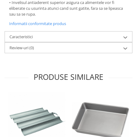
• Invelisul antiaderent superior asigura ca alimentele vor fi
Ustensile cofetarie si patiserie
eliberate cu usurinta atunci cand sunt gatite, fara sa se lipeasca
sau sa se rupa.
Ramekin
Informatii conformitate produs
Tavi si forme prajituri
Aparate prajituri
Caracteristici
Facalete
Review-uri
(0)
Forme briose
Lumanari tort
Ornare, insiropare si decorare
prajituri
PRODUSE SIMILARE
Portionatoare si feliatoare
Posuri si duiuri
Raclete patiserie
Suporturi prajituri
Tavi detasabile
Tavi si forme fursecuri
Ustensile antiaderente
Ustensile de masura