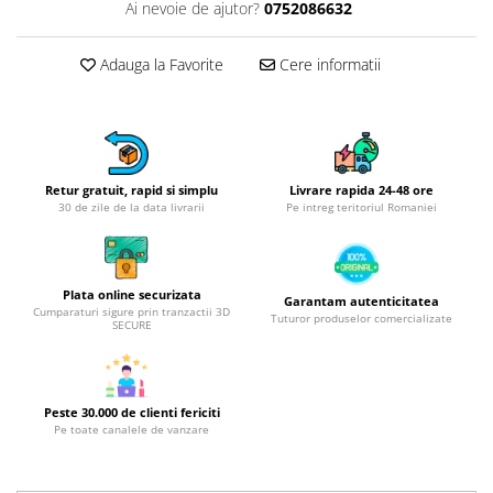
Obiecte mobilier
Ai nevoie de ajutor?
0752086632
Accesorii mobilier
Dulapuri
Adauga la Favorite
Cere informatii
Etajere
Rafturi
Ustensile pentru gatit
Ascutitori cutite
Retur gratuit, rapid si simplu
Livrare rapida 24-48 ore
30 de zile de la data livrarii
Pe intreg teritoriul Romaniei
Cutite
Decojitoare fructe si legume
Foarfece alimentare
Plata online securizata
Mojare
Garantam autenticitatea
Cumparaturi sigure prin tranzactii 3D
Tuturor produselor comercializate
Perii si bureti
SECURE
Polonice, clesti, spatule, linguri
Prese, tocatoare si feliatoare
alimente
Peste 30.000 de clienti fericiti
Pe toate canalele de vanzare
Razatori
Seturi ustensile bucatarie
Site