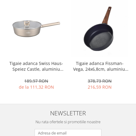
Ustensile cofetarie si patiserie
Ramekin
Tavi si forme prajituri
Aparate prajituri
Facalete
Forme briose
Lumanari tort
Tigaie adanca Swiss Haus-
Tigaie adanca Fissman-
Ornare, insiropare si decorare
Speiez Castle, aluminiu
Vega, 24x6,8cm, aluminiu,
prajituri
presat, 24x7.5 cm, 2.8 l,
negru
Portionatoare si feliatoare
sampanie
189,97 RON
378,73 RON
Posuri si duiuri
de la 111,32 RON
216,59 RON
Raclete patiserie
Suporturi prajituri
Tavi detasabile
NEWSLETTER
Tavi si forme fursecuri
Nu rata ofertele si promotiile noastre
Ustensile antiaderente
Ustensile de masura