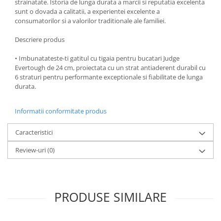
strainatate. Istoria de lunga durata a marcii si reputatia excelenta
sunt o dovada a calitatii, a experientei excelente a
Oale si cratite
consumatorilor si a valorilor traditionale ale familiei.
Tavi copt
Tigai
Descriere produs
Vesela si tacamuri
• Imbunatateste-ti gatitul cu tigaia pentru bucatari Judge
Boluri
Evertough de 24 cm, proiectata cu un strat antiaderent durabil cu
6 straturi pentru performante exceptionale si fiabilitate de lunga
Farfurii
durata.
Scurgatoare vase
Seturi de tacamuri
Informatii conformitate produs
Suporturi pentru tacamuri
Cani
Caracteristici
Cesti
Review-uri
(0)
Pahare
Scrumiere
Seturi vesela
PRODUSE SIMILARE
Suporturi farfurii
Suporturi pahare, cesti, cani
Untiere