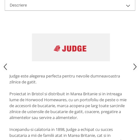
Descriere
Strecuratori
Tocatoare de bucatarie
Adaptor plita
Aprinzatoare aragaz
Arzatoare
Cantare de bucatarie
Dispesere detergent
Mixere
Odorizant frigider
Judge este alegerea perfecta pentru nevoile dumneavoastra
Pensule bucatarie
zilnice de gatit.
Prosoape bucatarie
Proiectat in Bristol si distribuit in Marea Britanie si in intreaga
Seturi cutite
lume de Horwood Homewares, cu un portofoliu de peste o mie
Ustensile de masurat
de accesorii de bucatarie, marca acopera pe larg toate sarcinile
zilnice de ustensile de bucatarie de gatit, coacere, pregatire a
Ustensile fragezire carne
alimentelor sau servire a alimentelor.
Ustensile gatire la aburi
Incepandu-si calatoria in 1898, Judge a echipat cu succes
Vase pentru gatit
bucataria a mii de familii atat in ​​Marea Britanie, cat si in
Capace pentru vase