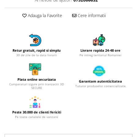
Obiecte mobilier
Accesorii mobilier
Adauga la Favorite
Cere informatii
Dulapuri
Etajere
Rafturi
Ustensile pentru gatit
Ascutitori cutite
Retur gratuit, rapid si simplu
Livrare rapida 24-48 ore
30 de zile de la data livrarii
Pe intreg teritoriul Romaniei
Cutite
Decojitoare fructe si legume
Foarfece alimentare
Plata online securizata
Garantam autenticitatea
Mojare
Cumparaturi sigure prin tranzactii 3D
Tuturor produselor comercializate
SECURE
Perii si bureti
Polonice, clesti, spatule, linguri
Prese, tocatoare si feliatoare
alimente
Peste 30.000 de clienti fericiti
Pe toate canalele de vanzare
Razatori
Seturi ustensile bucatarie
Site