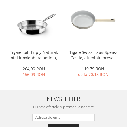
Ustensile cofetarie si patiserie
Ramekin
Tavi si forme prajituri
Aparate prajituri
Facalete
Forme briose
Lumanari tort
Tigaie Ibili Triply Natural,
Tigaie Swiss Haus-Speiez
otel inoxidabil/aluminiu,
Castle, aluminiu presat,
Ornare, insiropare si decorare
24x5 cm, argintiu
24x4.9 cm, 1.6 l, sampanie
prajituri
264,99 RON
119,79 RON
Portionatoare si feliatoare
156,09 RON
de la 70,18 RON
Posuri si duiuri
Raclete patiserie
Suporturi prajituri
NEWSLETTER
Tavi detasabile
Nu rata ofertele si promotiile noastre
Tavi si forme fursecuri
Ustensile antiaderente
Ustensile de masura