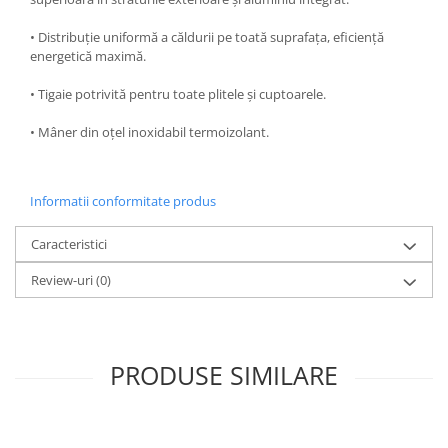
Oale si cratite
• Distribuție uniformă a căldurii pe toată suprafața, eficiență
Tavi copt
energetică maximă.
Tigai
• Tigaie potrivită pentru toate plitele și cuptoarele.
Vesela si tacamuri
• Mâner din oțel inoxidabil termoizolant.
Boluri
Farfurii
Scurgatoare vase
Informatii conformitate produs
Seturi de tacamuri
Suporturi pentru tacamuri
Caracteristici
Cani
Review-uri
(0)
Cesti
Pahare
Scrumiere
Seturi vesela
PRODUSE SIMILARE
Suporturi farfurii
Suporturi pahare, cesti, cani
Untiere