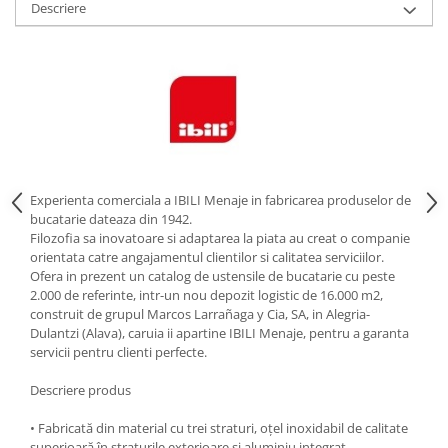
Descriere
Strecuratori
Tocatoare de bucatarie
Adaptor plita
Aprinzatoare aragaz
Arzatoare
Cantare de bucatarie
Dispesere detergent
Experienta comerciala a IBILI Menaje in fabricarea produselor de
Mixere
bucatarie dateaza din 1942.
Odorizant frigider
Filozofia sa inovatoare si adaptarea la piata au creat o companie
orientata catre angajamentul clientilor si calitatea serviciilor.
Pensule bucatarie
Ofera in prezent un catalog de ustensile de bucatarie cu peste
Prosoape bucatarie
2.000 de referinte, intr-un nou depozit logistic de 16.000 m2,
Seturi cutite
construit de grupul Marcos Larrañaga y Cia, SA, in Alegria-
Dulantzi (Alava), caruia ii apartine IBILI Menaje, pentru a garanta
Ustensile de masurat
servicii pentru clienti perfecte.
Ustensile fragezire carne
Ustensile gatire la aburi
Descriere produs
Vase pentru gatit
• Fabricată din material cu trei straturi, oțel inoxidabil de calitate
Capace pentru vase
superioară în straturile exterioare și aluminiu integrat.