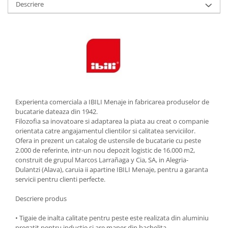
Descriere
Strecuratori
Tocatoare de bucatarie
Adaptor plita
Aprinzatoare aragaz
Arzatoare
Cantare de bucatarie
Dispesere detergent
Experienta comerciala a IBILI Menaje in fabricarea produselor de
Mixere
bucatarie dateaza din 1942.
Odorizant frigider
Filozofia sa inovatoare si adaptarea la piata au creat o companie
orientata catre angajamentul clientilor si calitatea serviciilor.
Pensule bucatarie
Ofera in prezent un catalog de ustensile de bucatarie cu peste
Prosoape bucatarie
2.000 de referinte, intr-un nou depozit logistic de 16.000 m2,
Seturi cutite
construit de grupul Marcos Larrañaga y Cia, SA, in Alegria-
Dulantzi (Alava), caruia ii apartine IBILI Menaje, pentru a garanta
Ustensile de masurat
servicii pentru clienti perfecte.
Ustensile fragezire carne
Ustensile gatire la aburi
Descriere produs
Vase pentru gatit
• Tigaie de inalta calitate pentru peste este realizata din aluminiu
Capace pentru vase
pregatit pentru inductie si are maner din bachelita.