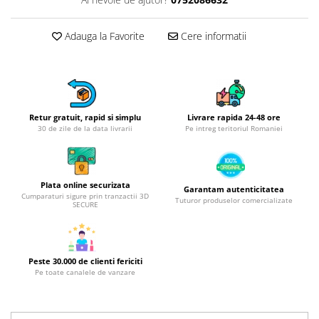
Obiecte mobilier
Accesorii mobilier
Adauga la Favorite
Cere informatii
Dulapuri
Etajere
Rafturi
Ustensile pentru gatit
Ascutitori cutite
Retur gratuit, rapid si simplu
Livrare rapida 24-48 ore
30 de zile de la data livrarii
Pe intreg teritoriul Romaniei
Cutite
Decojitoare fructe si legume
Foarfece alimentare
Plata online securizata
Garantam autenticitatea
Mojare
Cumparaturi sigure prin tranzactii 3D
Tuturor produselor comercializate
SECURE
Perii si bureti
Polonice, clesti, spatule, linguri
Prese, tocatoare si feliatoare
alimente
Peste 30.000 de clienti fericiti
Pe toate canalele de vanzare
Razatori
Seturi ustensile bucatarie
Site