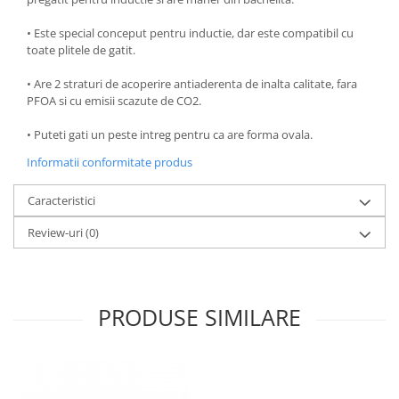
Oale si cratite
• Este special conceput pentru inductie, dar este compatibil cu
Tavi copt
toate plitele de gatit.
Tigai
• Are 2 straturi de acoperire antiaderenta de inalta calitate, fara
Vesela si tacamuri
PFOA si cu emisii scazute de CO2.
Boluri
• Puteti gati un peste intreg pentru ca are forma ovala.
Farfurii
Informatii conformitate produs
Scurgatoare vase
Seturi de tacamuri
Caracteristici
Suporturi pentru tacamuri
Review-uri
(0)
Cani
Cesti
Pahare
Scrumiere
PRODUSE SIMILARE
Seturi vesela
Suporturi farfurii
Suporturi pahare, cesti, cani
Untiere