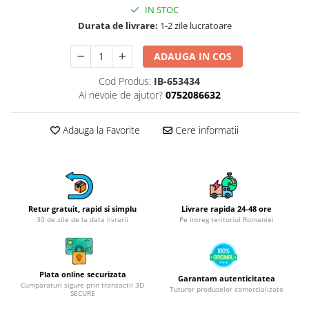
Obiecte mobilier
IN STOC
Accesorii mobilier
Durata de livrare:
1-2 zile lucratoare
Dulapuri
ADAUGA IN COS
Etajere
Rafturi
Cod Produs:
IB-653434
Ustensile pentru gatit
Ai nevoie de ajutor?
0752086632
Ascutitori cutite
Adauga la Favorite
Cere informatii
Cutite
Decojitoare fructe si legume
Foarfece alimentare
Mojare
Perii si bureti
Retur gratuit, rapid si simplu
Livrare rapida 24-48 ore
30 de zile de la data livrarii
Pe intreg teritoriul Romaniei
Polonice, clesti, spatule, linguri
Prese, tocatoare si feliatoare
alimente
Razatori
Plata online securizata
Garantam autenticitatea
Cumparaturi sigure prin tranzactii 3D
Seturi ustensile bucatarie
Tuturor produselor comercializate
SECURE
Site