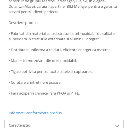
construit de grupul Marcos Larrañaga y Cia, SA, in Alegria-
Dulantzi (Alava), caruia ii apartine IBILI Menaje, pentru a garanta
Oale si cratite
servicii pentru clienti perfecte.
Tavi copt
Tigai
Descriere produs
Vesela si tacamuri
• Fabricat din material cu trei straturi, otel inoxidabil de calitate
Boluri
superioara in straturile exterioare si aluminiu integrat.
Farfurii
• Distributie uniforma a caldurii, eficienta energetica maxima.
Scurgatoare vase
Seturi de tacamuri
• Maner termoizolant din otel inoxidabil.
Suporturi pentru tacamuri
• Tigaie potrivita pentru toate plitele si cuptoarele.
Cani
• Curatare si intretinere usoara.
Cesti
Pahare
• Fara acoperiri chimice, fara PFOA si PTFE.
Scrumiere
Seturi vesela
Suporturi farfurii
Informatii conformitate produs
Suporturi pahare, cesti, cani
Caracteristici
Untiere