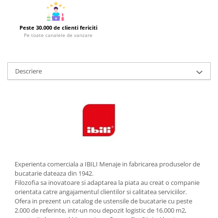
Strecuratori
Tocatoare de bucatarie
Peste 30.000 de clienti fericiti
Pe toate canalele de vanzare
Adaptor plita
Aprinzatoare aragaz
Arzatoare
Descriere
Cantare de bucatarie
Dispesere detergent
Mixere
Odorizant frigider
Pensule bucatarie
Prosoape bucatarie
Seturi cutite
Ustensile de masurat
Experienta comerciala a IBILI Menaje in fabricarea produselor de
bucatarie dateaza din 1942.
Ustensile fragezire carne
Filozofia sa inovatoare si adaptarea la piata au creat o companie
Ustensile gatire la aburi
orientata catre angajamentul clientilor si calitatea serviciilor.
Ofera in prezent un catalog de ustensile de bucatarie cu peste
Vase pentru gatit
2.000 de referinte, intr-un nou depozit logistic de 16.000 m2,
Capace pentru vase