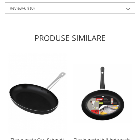
Ustensile cofetarie si patiserie
Review-uri
(0)
Ramekin
Tavi si forme prajituri
Aparate prajituri
PRODUSE SIMILARE
Facalete
Forme briose
Lumanari tort
Ornare, insiropare si decorare
prajituri
Portionatoare si feliatoare
Posuri si duiuri
Raclete patiserie
Suporturi prajituri
Tavi detasabile
Tavi si forme fursecuri
Ustensile antiaderente
Ustensile de masura
Tigaie peste Carl Schmidt
Tigaie peste Ibili-Indubasic,