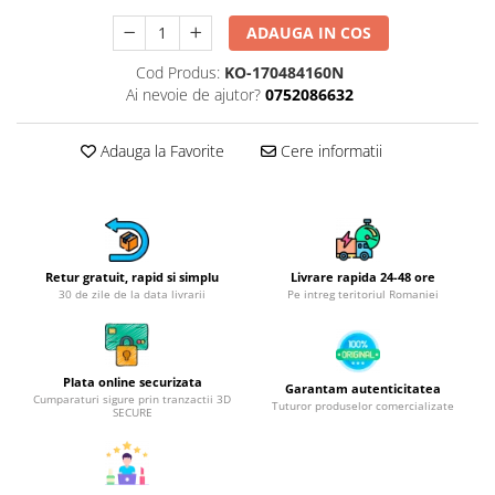
Obiecte mobilier
ADAUGA IN COS
Accesorii mobilier
Dulapuri
Cod Produs:
KO-170484160N
Etajere
Ai nevoie de ajutor?
0752086632
Rafturi
Ustensile pentru gatit
Adauga la Favorite
Cere informatii
Ascutitori cutite
Cutite
Decojitoare fructe si legume
Foarfece alimentare
Retur gratuit, rapid si simplu
Livrare rapida 24-48 ore
30 de zile de la data livrarii
Pe intreg teritoriul Romaniei
Mojare
Perii si bureti
Polonice, clesti, spatule, linguri
Plata online securizata
Prese, tocatoare si feliatoare
Garantam autenticitatea
Cumparaturi sigure prin tranzactii 3D
alimente
Tuturor produselor comercializate
SECURE
Razatori
Seturi ustensile bucatarie
Site