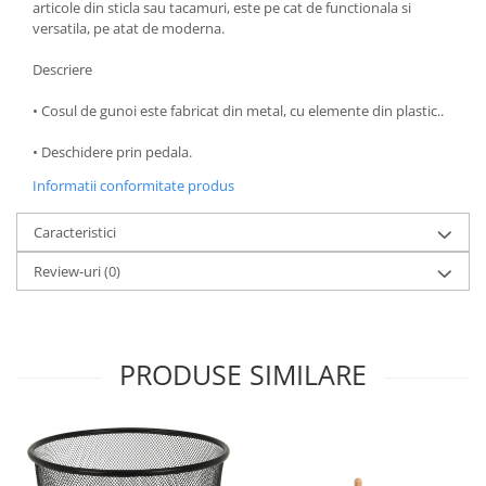
articole din sticla sau tacamuri, este pe cat de functionala si
Oale si cratite
versatila, pe atat de moderna.
Tavi copt
Descriere
Tigai
Vesela si tacamuri
• Cosul de gunoi este fabricat din metal, cu elemente din plastic..
Boluri
• Deschidere prin pedala.
Farfurii
Informatii conformitate produs
Scurgatoare vase
Seturi de tacamuri
Caracteristici
Suporturi pentru tacamuri
Review-uri
(0)
Cani
Cesti
Pahare
PRODUSE SIMILARE
Scrumiere
Seturi vesela
Suporturi farfurii
Suporturi pahare, cesti, cani
Untiere