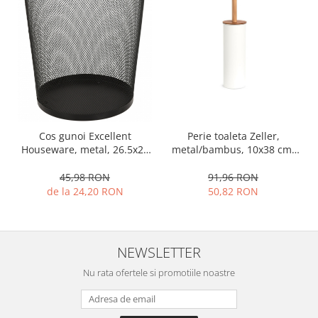
Ustensile cofetarie si patiserie
Ramekin
Tavi si forme prajituri
Aparate prajituri
Facalete
Forme briose
Lumanari tort
Cos gunoi Excellent
Perie toaleta Zeller,
Ornare, insiropare si decorare
Houseware, metal, 26.5x28
metal/bambus, 10x38 cm,
prajituri
cm, negru
alb
45,98 RON
91,96 RON
Portionatoare si feliatoare
de la 24,20 RON
50,82 RON
Posuri si duiuri
Raclete patiserie
Suporturi prajituri
NEWSLETTER
Tavi detasabile
Nu rata ofertele si promotiile noastre
Tavi si forme fursecuri
Ustensile antiaderente
Ustensile de masura