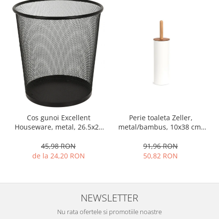
Ustensile cofetarie si patiserie
Ramekin
Tavi si forme prajituri
Aparate prajituri
Facalete
Forme briose
Lumanari tort
Ornare, insiropare si decorare
prajituri
Cos gunoi Excellent
Perie toaleta Zeller,
Portionatoare si feliatoare
Houseware, metal, 26.5x28
metal/bambus, 10x38 cm,
cm, negru
alb
Posuri si duiuri
45,98 RON
91,96 RON
Raclete patiserie
de la 24,20 RON
50,82 RON
Suporturi prajituri
Tavi detasabile
Tavi si forme fursecuri
NEWSLETTER
Ustensile antiaderente
Nu rata ofertele si promotiile noastre
Ustensile de masura