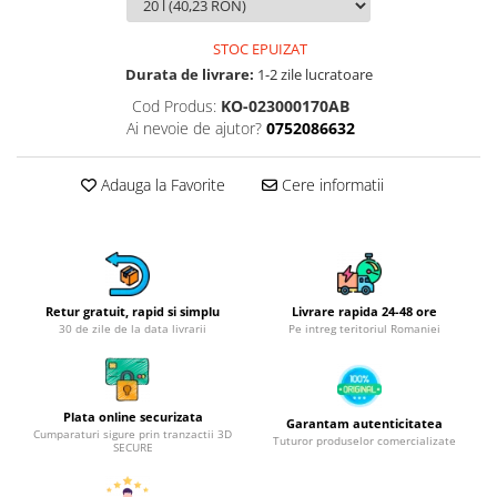
Obiecte mobilier
Accesorii mobilier
STOC EPUIZAT
Dulapuri
Durata de livrare:
1-2 zile lucratoare
Etajere
Cod Produs:
KO-023000170AB
Rafturi
Ai nevoie de ajutor?
0752086632
Ustensile pentru gatit
Ascutitori cutite
Adauga la Favorite
Cere informatii
Cutite
Decojitoare fructe si legume
Foarfece alimentare
Mojare
Retur gratuit, rapid si simplu
Livrare rapida 24-48 ore
Perii si bureti
30 de zile de la data livrarii
Pe intreg teritoriul Romaniei
Polonice, clesti, spatule, linguri
Prese, tocatoare si feliatoare
alimente
Plata online securizata
Garantam autenticitatea
Cumparaturi sigure prin tranzactii 3D
Razatori
Tuturor produselor comercializate
SECURE
Seturi ustensile bucatarie
Site