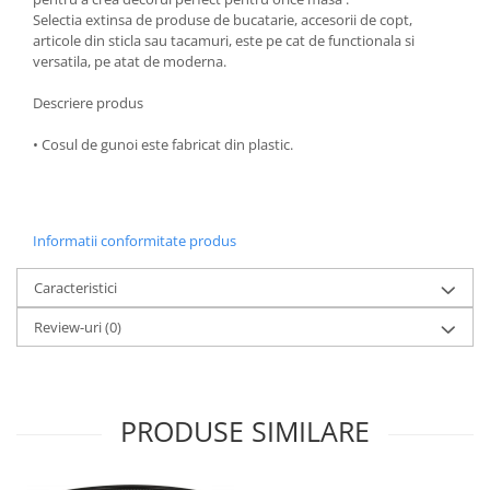
Selectia extinsa de produse de bucatarie, accesorii de copt,
Oale si cratite
articole din sticla sau tacamuri, este pe cat de functionala si
Tavi copt
versatila, pe atat de moderna.
Tigai
Descriere produs
Vesela si tacamuri
Boluri
• Cosul de gunoi este fabricat din plastic.
Farfurii
Scurgatoare vase
Seturi de tacamuri
Informatii conformitate produs
Suporturi pentru tacamuri
Cani
Caracteristici
Cesti
Review-uri
(0)
Pahare
Scrumiere
Seturi vesela
PRODUSE SIMILARE
Suporturi farfurii
Suporturi pahare, cesti, cani
Untiere