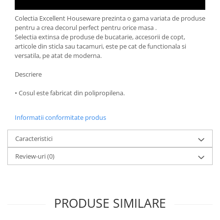
Oale si cratite
Colectia Excellent Houseware prezinta o gama variata de produse
Tavi copt
pentru a crea decorul perfect pentru orice masa .
Tigai
Selectia extinsa de produse de bucatarie, accesorii de copt,
articole din sticla sau tacamuri, este pe cat de functionala si
Vesela si tacamuri
versatila, pe atat de moderna.
Boluri
Descriere
Farfurii
Scurgatoare vase
• Cosul este fabricat din polipropilena.
Seturi de tacamuri
Suporturi pentru tacamuri
Informatii conformitate produs
Cani
Caracteristici
Cesti
Pahare
Review-uri
(0)
Scrumiere
Seturi vesela
Suporturi farfurii
PRODUSE SIMILARE
Suporturi pahare, cesti, cani
Untiere