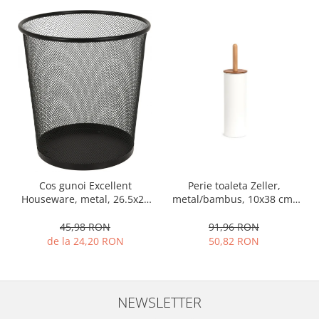
Ustensile cofetarie si patiserie
Ramekin
Tavi si forme prajituri
Aparate prajituri
Facalete
Forme briose
Lumanari tort
Ornare, insiropare si decorare
prajituri
Portionatoare si feliatoare
Cos gunoi Excellent
Perie toaleta Zeller,
Houseware, metal, 26.5x28
metal/bambus, 10x38 cm,
Posuri si duiuri
cm, negru
alb
Raclete patiserie
45,98 RON
91,96 RON
Suporturi prajituri
de la 24,20 RON
50,82 RON
Tavi detasabile
Tavi si forme fursecuri
Ustensile antiaderente
NEWSLETTER
Ustensile de masura