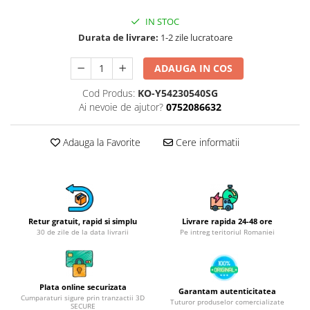
Obiecte mobilier
IN STOC
Accesorii mobilier
Durata de livrare:
1-2 zile lucratoare
Dulapuri
Etajere
ADAUGA IN COS
Rafturi
Cod Produs:
KO-Y54230540SG
Ustensile pentru gatit
Ai nevoie de ajutor?
0752086632
Ascutitori cutite
Cutite
Adauga la Favorite
Cere informatii
Decojitoare fructe si legume
Foarfece alimentare
Mojare
Perii si bureti
Retur gratuit, rapid si simplu
Livrare rapida 24-48 ore
Polonice, clesti, spatule, linguri
30 de zile de la data livrarii
Pe intreg teritoriul Romaniei
Prese, tocatoare si feliatoare
alimente
Razatori
Plata online securizata
Seturi ustensile bucatarie
Garantam autenticitatea
Cumparaturi sigure prin tranzactii 3D
Tuturor produselor comercializate
SECURE
Site