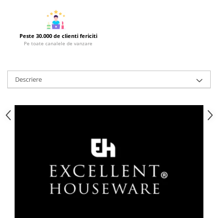
Strecuratori
Tocatoare de bucatarie
Peste 30.000 de clienti fericiti
Adaptor plita
Pe toate canalele de vanzare
Aprinzatoare aragaz
Arzatoare
Cantare de bucatarie
Descriere
Dispesere detergent
Mixere
Odorizant frigider
Pensule bucatarie
Prosoape bucatarie
Seturi cutite
Ustensile de masurat
Ustensile fragezire carne
Ustensile gatire la aburi
Vase pentru gatit
Capace pentru vase