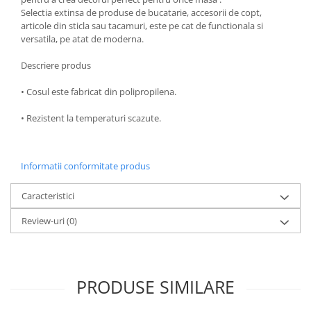
Selectia extinsa de produse de bucatarie, accesorii de copt,
Oale si cratite
articole din sticla sau tacamuri, este pe cat de functionala si
Tavi copt
versatila, pe atat de moderna.
Tigai
Descriere produs
Vesela si tacamuri
• Cosul este fabricat din polipropilena.
Boluri
Farfurii
• Rezistent la temperaturi scazute.
Scurgatoare vase
Seturi de tacamuri
Suporturi pentru tacamuri
Informatii conformitate produs
Cani
Caracteristici
Cesti
Pahare
Review-uri
(0)
Scrumiere
Seturi vesela
Suporturi farfurii
PRODUSE SIMILARE
Suporturi pahare, cesti, cani
Untiere