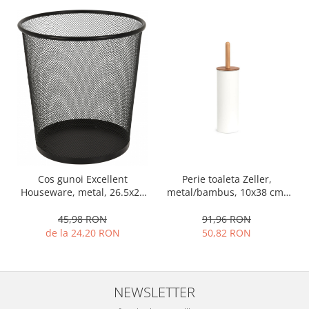
Ustensile cofetarie si patiserie
Ramekin
Tavi si forme prajituri
Aparate prajituri
Facalete
Forme briose
Lumanari tort
Ornare, insiropare si decorare
prajituri
Portionatoare si feliatoare
Cos gunoi Excellent
Perie toaleta Zeller,
Houseware, metal, 26.5x28
metal/bambus, 10x38 cm,
Posuri si duiuri
cm, negru
alb
Raclete patiserie
45,98 RON
91,96 RON
Suporturi prajituri
de la 24,20 RON
50,82 RON
Tavi detasabile
Tavi si forme fursecuri
Ustensile antiaderente
NEWSLETTER
Ustensile de masura