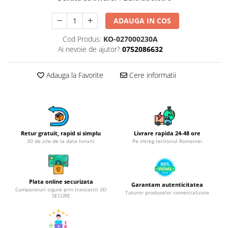
Obiecte mobilier
Accesorii mobilier
ADAUGA IN COS
Dulapuri
Cod Produs:
KO-027000230A
Etajere
Ai nevoie de ajutor?
0752086632
Rafturi
Ustensile pentru gatit
Adauga la Favorite
Cere informatii
Ascutitori cutite
Cutite
Decojitoare fructe si legume
Foarfece alimentare
Retur gratuit, rapid si simplu
Livrare rapida 24-48 ore
Mojare
30 de zile de la data livrarii
Pe intreg teritoriul Romaniei
Perii si bureti
Polonice, clesti, spatule, linguri
Prese, tocatoare si feliatoare
Plata online securizata
Garantam autenticitatea
alimente
Cumparaturi sigure prin tranzactii 3D
Tuturor produselor comercializate
SECURE
Razatori
Seturi ustensile bucatarie
Site