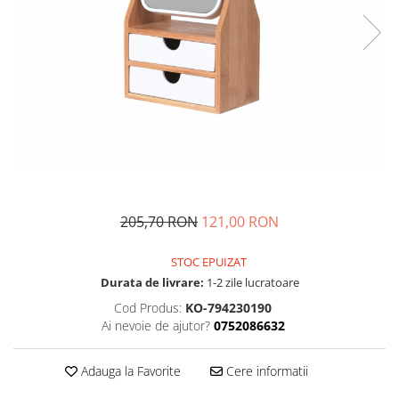
Fructiere si cosuri
Rafturi
Ceasuri decorative
Rucsacuri
Naproane si capace acoperire
Suporturi
Covorase intrare
alimente
Suporturi si rame fotografii
Oliviere si solnite
Odorizante
Platouri servire
Odorizante auto
Suporturi oale
Odorizante camera
Tavi servire
Seturi desen
Seturi servire tapas
Sosiere
Suport servetele
205,70 RON
121,00 RON
Depozitare alimente
Caserole
STOC EPUIZAT
Durata de livrare:
1-2 zile lucratoare
Cutii Alimentare
Cutii pentru paine
Cod Produs:
KO-794230190
Ai nevoie de ajutor?
0752086632
Recipiente si borcane
Organizatoare frigider
Adauga la Favorite
Cere informatii
Recipiente condimente