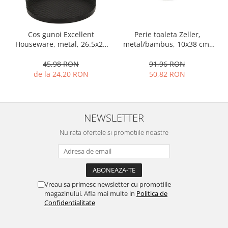
Ustensile cofetarie si patiserie
Ramekin
Cos gunoi Excellent
Perie toaleta Zeller,
Tavi si forme prajituri
Houseware, metal, 26.5x28
metal/bambus, 10x38 cm,
Aparate prajituri
cm, negru
alb
45,98 RON
91,96 RON
Facalete
de la 24,20 RON
50,82 RON
Forme briose
Lumanari tort
Ornare, insiropare si decorare
NEWSLETTER
prajituri
Portionatoare si feliatoare
Nu rata ofertele si promotiile noastre
Posuri si duiuri
Raclete patiserie
Suporturi prajituri
Tavi detasabile
Vreau sa primesc newsletter cu promotiile
magazinului. Afla mai multe in
Politica de
Tavi si forme fursecuri
Confidentialitate
Ustensile antiaderente
Ustensile de masura