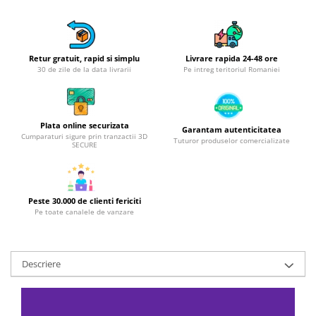
Obiecte mobilier
Accesorii mobilier
Dulapuri
Etajere
Retur gratuit, rapid si simplu
Livrare rapida 24-48 ore
30 de zile de la data livrarii
Pe intreg teritoriul Romaniei
Rafturi
Ustensile pentru gatit
Ascutitori cutite
Plata online securizata
Garantam autenticitatea
Cutite
Cumparaturi sigure prin tranzactii 3D
Tuturor produselor comercializate
SECURE
Decojitoare fructe si legume
Foarfece alimentare
Mojare
Peste 30.000 de clienti fericiti
Perii si bureti
Pe toate canalele de vanzare
Polonice, clesti, spatule, linguri
Prese, tocatoare si feliatoare
alimente
Descriere
Razatori
Seturi ustensile bucatarie
Site