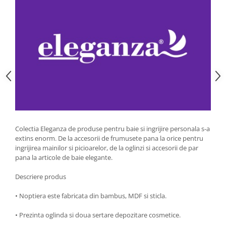
Strecuratori
Tocatoare de bucatarie
Adaptor plita
Aprinzatoare aragaz
Arzatoare
Cantare de bucatarie
Dispesere detergent
Mixere
Odorizant frigider
Colectia Eleganza de produse pentru baie si ingrijire personala s-a
Pensule bucatarie
extins enorm. De la accesorii de frumusete pana la orice pentru
Prosoape bucatarie
ingrijirea mainilor si picioarelor, de la oglinzi si accesorii de par
Seturi cutite
pana la articole de baie elegante.
Ustensile de masurat
Descriere produs
Ustensile fragezire carne
Ustensile gatire la aburi
• Noptiera este fabricata din bambus, MDF si sticla.
Vase pentru gatit
• Prezinta oglinda si doua sertare depozitare cosmetice.
Capace pentru vase