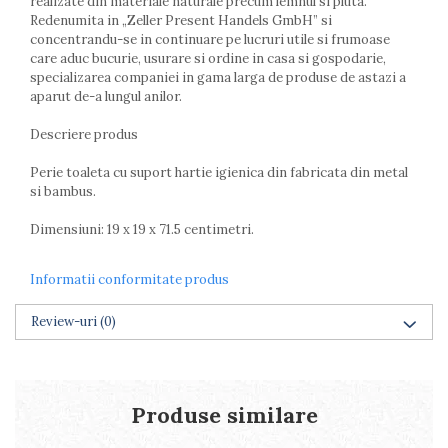
realizate din materiale naturale precum lemnul si pluta.
Farfurii
Redenumita in „Zeller Present Handels GmbH” si
Scurgatoare vase
concentrandu-se in continuare pe lucruri utile si frumoase
care aduc bucurie, usurare si ordine in casa si gospodarie,
Seturi de tacamuri
specializarea companiei in gama larga de produse de astazi a
Suporturi pentru tacamuri
aparut de-a lungul anilor.
Cani
Cesti
Descriere produs
Pahare
Perie toaleta cu suport hartie igienica din fabricata din metal
Scrumiere
si bambus.
Seturi vesela
Dimensiuni: 19 x 19 x 71.5 centimetri.
Suporturi farfurii
Suporturi pahare, cesti, cani
Untiere
Informatii conformitate produs
Ustensile cofetarie si patiserie
Review-uri
(0)
Ramekin
Tavi si forme prajituri
Aparate prajituri
Facalete
Produse similare
Forme briose