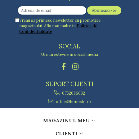
Vreau sa primesc newsletter cu promotiile
magazinului. Afla mai multe in
Politica de
Confidentialitate
SOCIAL
Urmareste-ne in social media
SUPORT CLIENTI
0752086632
office@homedo.ro
MAGAZINUL MEU
CLIENTI