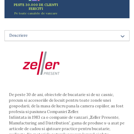
Arzatoare
PESTE 30.000 DE CLIENTI
FERICITI
Cantare de bucatarie
Pe toate canalele de vanzare
Dispesere detergent
Mixere
Odorizant frigider
Descriere
Pensule bucatarie
Prosoape bucatarie
Seturi cutite
Ustensile de masurat
Ustensile fragezire carne
Ustensile gatire la aburi
Vase pentru gatit
Capace pentru vase
De peste 30 de ani, obiectele de bucatarie si de uz casnic,
Oale si cratite
precum si accesoriile de locuit pentru toate zonele unei
gospodarii, de la masa de lucru pana la camera copiilor, au fost
Tavi copt
profesia si pasiunea Companiei Zeller.
Tigai
Infiintata in 1983 ca o companie de vanzari „Zeller Presente,
Vesela si tacamuri
Manufacturing and Distribution”, gama de produse s-a axat pe
articole de cadou si ajutoare practice pentru bucatarie,
Boluri