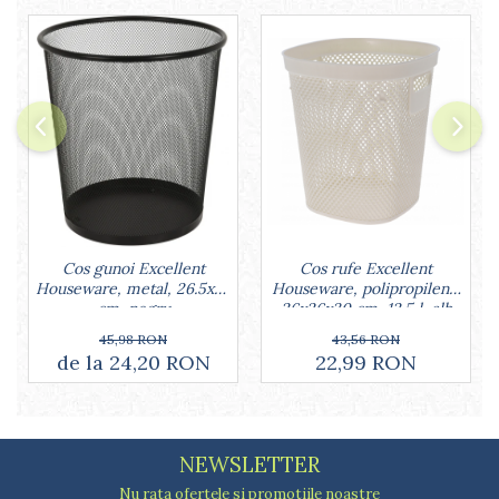
Lumanari tort
Ornare, insiropare si decorare
prajituri
Portionatoare si feliatoare
Posuri si duiuri
Raclete patiserie
Suporturi prajituri
Tavi detasabile
Tavi si forme fursecuri
Ustensile antiaderente
Ustensile de masura
Cos gunoi Excellent
Cos rufe Excellent
Houseware, metal, 26.5x28
Houseware, polipropilena,
cm, negru
26x26x30 cm, 12.5 l, alb
45,98 RON
43,56 RON
de la 24,20 RON
22,99 RON
NEWSLETTER
Nu rata ofertele si promotiile noastre