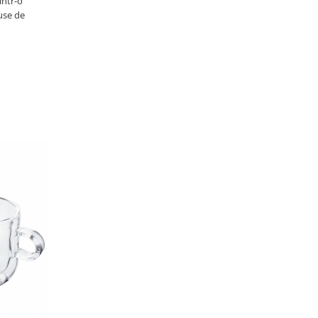
într-o
use de