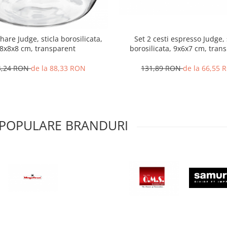
Set 2 cesti espresso Judge, 
hare Judge, sticla borosilicata,
borosilicata, 9x6x7 cm, tran
8x8x8 cm, transparent
131,89 RON
de la 66,55 
4,24 RON
de la 88,33 RON
 POPULARE BRANDURI