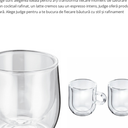
Judge sunt alegerea ideală pentru a-ți transforma fiecare moment de savurare 
n cocktail rafinat, un latte cremos sau un espresso intens, Judge oferă prod
oară. Alege Judge pentru a te bucura de fiecare băutură cu stil și rafinament