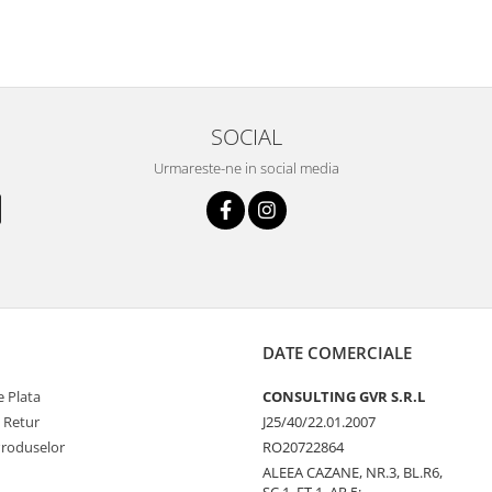
SOCIAL
Urmareste-ne in social media
DATE COMERCIALE
 Plata
CONSULTING GVR S.R.L
e Retur
J25/40/22.01.2007
Produselor
RO20722864
ALEEA CAZANE, NR.3, BL.R6,