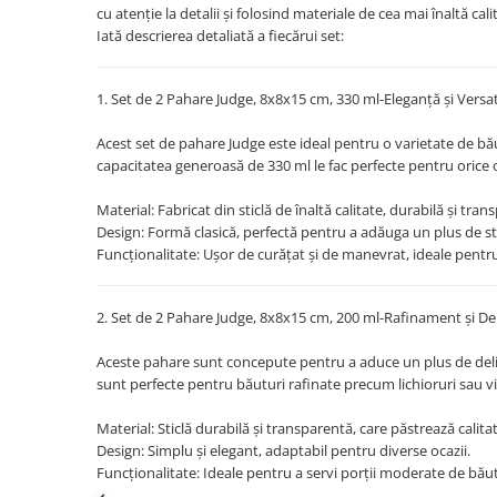
Obiecte mobilier
cu atenție la detalii și folosind materiale de cea mai înaltă ca
Accesorii mobilier
Iată descrierea detaliată a fiecărui set:
Dulapuri
Etajere
1. Set de 2 Pahare Judge, 8x8x15 cm, 330 ml-Eleganță și Versat
Rafturi
Acest set de pahare Judge este ideal pentru o varietate de băut
Ustensile pentru gatit
capacitatea generoasă de 330 ml le fac perfecte pentru orice 
Ascutitori cutite
Material: Fabricat din sticlă de înaltă calitate, durabilă și tran
Cutite
Design: Formă clasică, perfectă pentru a adăuga un plus de sti
Decojitoare fructe si legume
Funcționalitate: Ușor de curățat și de manevrat, ideale pentru u
Foarfece alimentare
Mojare
2. Set de 2 Pahare Judge, 8x8x15 cm, 200 ml-Rafinament și D
Perii si bureti
Polonice, clesti, spatule, linguri
Aceste pahare sunt concepute pentru a aduce un plus de deli
sunt perfecte pentru băuturi rafinate precum lichioruri sau vi
Prese, tocatoare si feliatoare
alimente
Material: Sticlă durabilă și transparentă, care păstrează calita
Razatori
Design: Simplu și elegant, adaptabil pentru diverse ocazii.
Seturi ustensile bucatarie
Funcționalitate: Ideale pentru a servi porții moderate de băut
Site