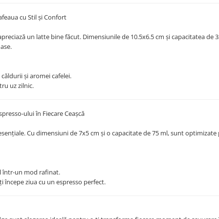
feaua cu Stil și Confort
 apreciază un latte bine făcut. Dimensiunile de 10.5x6.5 cm și capacitatea de 
oase.
ăldurii și aromei cafelei.
ru uz zilnic.
spresso-ului în Fiecare Ceașcă
esențiale. Cu dimensiuni de 7x5 cm și o capacitate de 75 ml, sunt optimizate
l într-un mod rafinat.
-ți începe ziua cu un espresso perfect.