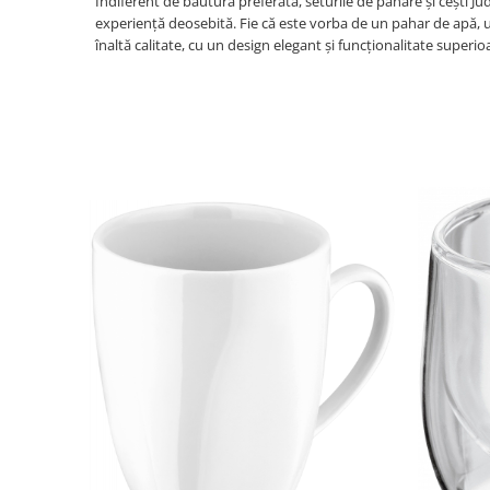
Indiferent de băutura preferată, seturile de pahare și cești 
experiență deosebită. Fie că este vorba de un pahar de apă, u
Oale si cratite
înaltă calitate, cu un design elegant și funcționalitate superi
Tavi copt
Tigai
Vesela si tacamuri
Boluri
Farfurii
Scurgatoare vase
Seturi de tacamuri
Suporturi pentru tacamuri
Cani
Cesti
Pahare
Scrumiere
Seturi vesela
Suporturi farfurii
Suporturi pahare, cesti, cani
Untiere