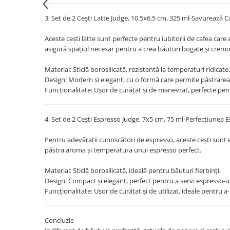
Strecuratori
3. Set de 2 Cești Latte Judge, 10.5x6.5 cm, 325 ml-Savurează Ca
Tocatoare de bucatarie
Aceste cești latte sunt perfecte pentru iubitorii de cafea care
Adaptor plita
asigură spațiul necesar pentru a crea băuturi bogate și crem
Aprinzatoare aragaz
Arzatoare
Material: Sticlă borosilicată, rezistentă la temperaturi ridicate.
Cantare de bucatarie
Design: Modern și elegant, cu o formă care permite păstrarea c
Funcționalitate: Ușor de curățat și de manevrat, perfecte pent
Dispesere detergent
Mixere
Odorizant frigider
4. Set de 2 Cești Espresso Judge, 7x5 cm, 75 ml-Perfecțiunea E
Pensule bucatarie
Pentru adevărații cunoscători de espresso, aceste cești sunt 
Prosoape bucatarie
păstra aroma și temperatura unui espresso perfect.
Seturi cutite
Material: Sticlă borosilicată, ideală pentru băuturi fierbinți.
Ustensile de masurat
Design: Compact și elegant, perfect pentru a servi espresso-u
Ustensile fragezire carne
Funcționalitate: Ușor de curățat și de utilizat, ideale pentru a
Ustensile gatire la aburi
Vase pentru gatit
Concluzie
Capace pentru vase