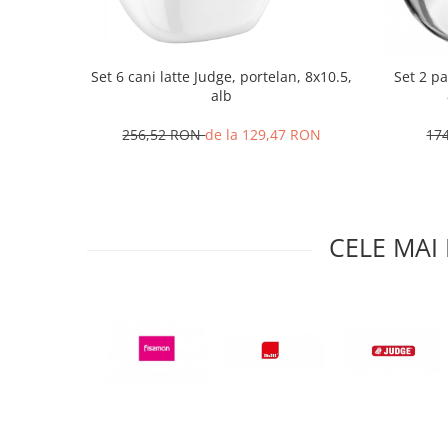
Ustensile cofetarie si patiserie
Ramekin
Set 6 cani latte Judge, portelan, 8x10.5,
Set 2 pa
Tavi si forme prajituri
alb
Aparate prajituri
Facalete
256,52 RON
de la 129,47 RON
17
Forme briose
Lumanari tort
Ornare, insiropare si decorare
prajituri
CELE MAI
Portionatoare si feliatoare
Posuri si duiuri
Raclete patiserie
Suporturi prajituri
Tavi detasabile
Tavi si forme fursecuri
Ustensile antiaderente
Ustensile de masura