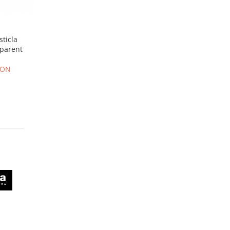
sticla
sparent
RON