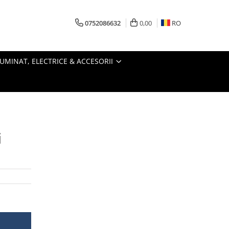
0752086632
0,00
RO
LUMINAT, ELECTRICE & ACCESORII
i