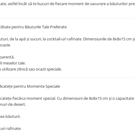
litate, astfel încât să te bucuri de fiecare moment de savurare a băuturilor pre
ilitate pentru Băuturile Tale Preferate
uri, de la apă și sucuri, la cocktail-uri rafinate. Dimensiunile de 8x8x15 cm ș
ocazie.
sparentă.
l meselor tale.
tilizare zilnică sau ocazii speciale.
elicatețe pentru Momente Speciale
catețe fiecărui moment special. Cu dimensiuni de 8x8x15 cm și o capacitate 
nuri de desert.
tea băuturii.
uri rafinate.