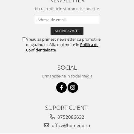
NEWSLETTER
Ustensile cofetarie si patiserie
Nu rata ofertele si promotiile noastre
Ramekin
Tavi si forme prajituri
Aparate prajituri
Facalete
Vreau sa primesc newsletter cu promotiile
magazinului. Afla mai multe in
Politica de
Forme briose
Confidentialitate
Lumanari tort
Ornare, insiropare si decorare
SOCIAL
prajituri
Urmareste-ne in social media
Portionatoare si feliatoare
Posuri si duiuri
Raclete patiserie
Suporturi prajituri
SUPORT CLIENTI
Tavi detasabile
Tavi si forme fursecuri
0752086632
Ustensile antiaderente
office@homedo.ro
Ustensile de masura