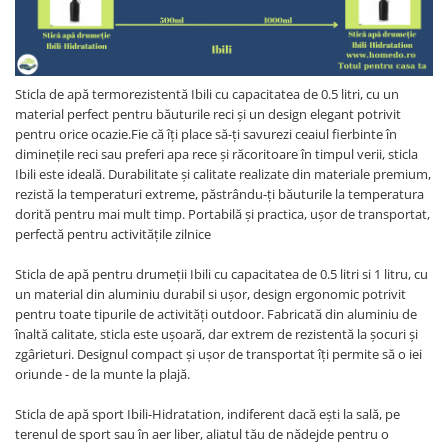
Fructiere si cosuri
Rafturi
Ceasuri decorative
Rucsacuri
Naproane si capace acoperire
Suporturi
Covorase intrare
alimente
Suporturi si rame fotografii
Oliviere si solnite
Odorizante
Sticla de apă termorezistentă Ibili cu capacitatea de 0.5 litri, cu un
Platouri servire
material perfect pentru băuturile reci și un design elegant potrivit
Odorizante auto
Suporturi oale
pentru orice ocazie.Fie că îți place să-ți savurezi ceaiul fierbinte în
Odorizante camera
diminețile reci sau preferi apa rece și răcoritoare în timpul verii, sticla
Tavi servire
Seturi desen
Ibili este ideală. Durabilitate și calitate realizate din materiale premium,
Seturi servire tapas
rezistă la temperaturi extreme, păstrându-ți băuturile la temperatura
Sosiere
dorită pentru mai mult timp. Portabilă și practica, ușor de transportat,
perfectă pentru activitățile zilnice
Suport servetele
Depozitare alimente
Sticla de apă pentru drumeții Ibili cu capacitatea de 0.5 litri si 1 litru, cu
Caserole
un material din aluminiu durabil si ușor, design ergonomic potrivit
pentru toate tipurile de activități outdoor. Fabricată din aluminiu de
Cutii Alimentare
înaltă calitate, sticla este ușoară, dar extrem de rezistentă la șocuri și
Cutii pentru paine
zgârieturi. Designul compact și ușor de transportat îți permite să o iei
Recipiente si borcane
oriunde - de la munte la plajă.
Organizatoare frigider
Sticla de apă sport Ibili-Hidratation, indiferent dacă ești la sală, pe
Recipiente condimente
terenul de sport sau în aer liber, aliatul tău de nădejde pentru o