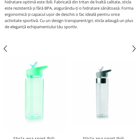
Obiecte mobilier
hidratare optimă este Ibili. Fabricată din tritan de înaltă calitate, sticla
este rezistentă și fără BPA, asigurându-ți o hidratare sănătoasă. Forma
Accesorii mobilier
ergonomică și capacul ușor de deschis o fac ideală pentru orice
Dulapuri
activitate sportivă. Cu un design transparent/gri, sticla adaugă un plus
Etajere
de eleganță echipamentului tău sportiv.
Rafturi
Ustensile pentru gatit
Ascutitori cutite
Cutite
Decojitoare fructe si legume
Foarfece alimentare
Mojare
Perii si bureti
Polonice, clesti, spatule, linguri
Prese, tocatoare si feliatoare
alimente
Razatori
Seturi ustensile bucatarie
Sticla apa sport Ibili-
Sticla apa sport Ibili-
Site