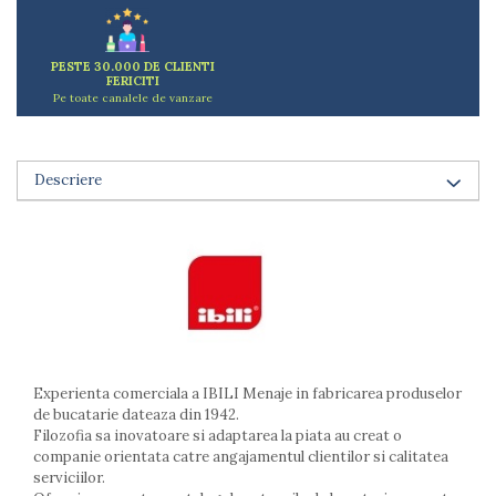
Arzatoare
Cantare de bucatarie
PESTE 30.000 DE CLIENTI
Dispesere detergent
FERICITI
Mixere
Pe toate canalele de vanzare
Odorizant frigider
Pensule bucatarie
Prosoape bucatarie
Descriere
Seturi cutite
Ustensile de masurat
Ustensile fragezire carne
Ustensile gatire la aburi
Vase pentru gatit
Capace pentru vase
Oale si cratite
Experienta comerciala a IBILI Menaje in fabricarea produselor
Tavi copt
de bucatarie dateaza din 1942.
Tigai
Filozofia sa inovatoare si adaptarea la piata au creat o
Vesela si tacamuri
companie orientata catre angajamentul clientilor si calitatea
serviciilor.
Boluri