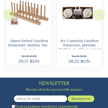
Lumanari tort
Ornare, insiropare si decorare
prajituri
Portionatoare si feliatoare
Posuri si duiuri
Raclete patiserie
Suporturi prajituri
Tavi detasabile
Set 3 ramekini Excellent
Suport farfurii Excellent
Houseware, portelan,
Houseware, bambus, 34x12
Tavi si forme fursecuri
13x10x4 cm, 130 ml, rotund
cm, maro
Ustensile antiaderente
54,45 RON
36,30 RON
Ustensile de masura
30,25 RON
20,57 RON
NEWSLETTER
Nu rata ofertele si promotiile noastre
Vreau sa primesc newsletter cu promotiile