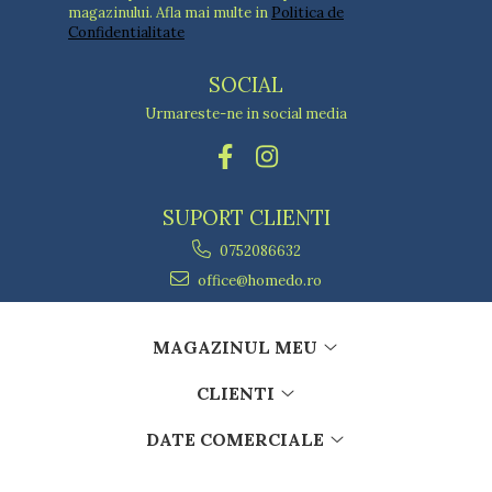
magazinului. Afla mai multe in
Politica de
Confidentialitate
SOCIAL
Urmareste-ne in social media
SUPORT CLIENTI
0752086632
office@homedo.ro
MAGAZINUL MEU
CLIENTI
DATE COMERCIALE