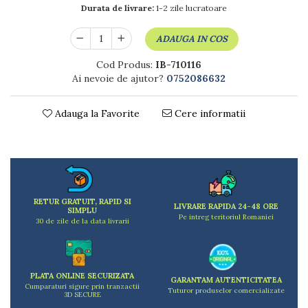
Dulapuri
Durata de livrare:
1-2 zile lucratoare
Etajere
Rafturi
ADAUGA IN COS
Ustensile pentru gatit
Cod Produs:
IB-710116
Ascutitori cutite
Ai nevoie de ajutor?
0752086632
Cutite
Decojitoare fructe si legume
Adauga la Favorite
Cere informatii
Foarfece alimentare
Mojare
Perii si bureti
Polonice, clesti, spatule, linguri
Prese, tocatoare si feliatoare alimente
RETUR GRATUIT, RAPID SI
Razatori
LIVRARE RAPIDA 24-48 ORE
SIMPLU
Pe intreg teritoriul Romaniei
Seturi ustensile bucatarie
30 de zile de la data livrarii
Site
Strecuratori
Tocatoare de bucatarie
PLATA ONLINE SECURIZATA
GARANTAM AUTENTICITATEA
Adaptor plita
Cumparaturi sigure prin tranzactii
Tuturor produselor comercializate
3D SECURE
Aprinzatoare aragaz