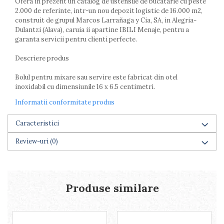
Ofera in prezent un catalog de ustensile de bucatarie cu peste
Farfurii
2.000 de referinte, intr-un nou depozit logistic de 16.000 m2,
Scurgatoare vase
construit de grupul Marcos Larrañaga y Cia, SA, in Alegria-
Dulantzi (Alava), caruia ii apartine IBILI Menaje, pentru a
Seturi de tacamuri
garanta servicii pentru clienti perfecte.
Suporturi pentru tacamuri
Cani
Descriere produs
Cesti
Bolul pentru mixare sau servire este fabricat din otel
Pahare
inoxidabil cu dimensiunile 16 x 6.5 centimetri.
Scrumiere
Informatii conformitate produs
Seturi vesela
Suporturi farfurii
Caracteristici
Suporturi pahare, cesti, cani
Untiere
Review-uri
(0)
Ustensile cofetarie si patiserie
Ramekin
Tavi si forme prajituri
Produse similare
Aparate prajituri
Facalete
Forme briose