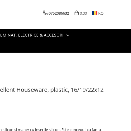
0752086632
0,00
RO
LUMINAT, ELECTRICE & ACCESORII
cellent Houseware, plastic, 16/19/22x12
 silicon si maner cu insertie silicon. Este conceput cu fanta