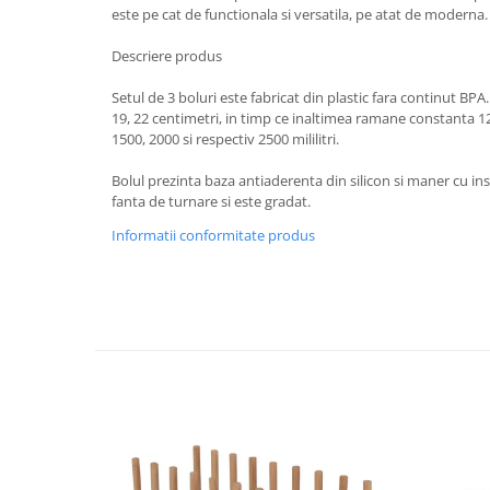
este pe cat de functionala si versatila, pe atat de moderna
Strecuratori
Tocatoare de bucatarie
Descriere produs
Adaptor plita
Setul de 3 boluri este fabricat din plastic fara continut BPA
Aprinzatoare aragaz
19, 22 centimetri, in timp ce inaltimea ramane constanta 12
1500, 2000 si respectiv 2500 mililitri.
Arzatoare
Cantare de bucatarie
Bolul prezinta baza antiaderenta din silicon si maner cu ins
Dispesere detergent
fanta de turnare si este gradat.
Mixere
Informatii conformitate produs
Odorizant frigider
Pensule bucatarie
Prosoape bucatarie
Seturi cutite
Ustensile de masurat
Ustensile fragezire carne
Ustensile gatire la aburi
Vase pentru gatit
Capace pentru vase