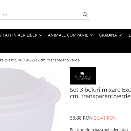
VITATI IN AER LIBER
ANIMALE COMPANIE
GRADINA
I
re, plastic, 16/19/22x12 cm, transparent/verde
Set 3 boluri mixare Ex
cm, transparent/verde
33,88 RON
25,41 RON
Bolul prezinta baza antiaderenta din