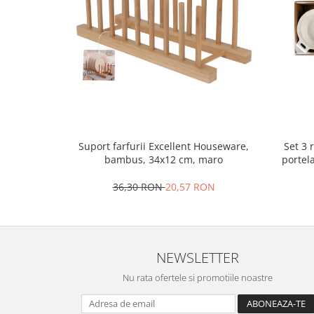
Oale si cratite
Tavi copt
Tigai
Vesela si tacamuri
Boluri
Farfurii
Scurgatoare vase
Set 3 
Suport farfurii Excellent Houseware,
Seturi de tacamuri
portel
bambus, 34x12 cm, maro
Suporturi pentru tacamuri
Cani
36,30 RON
20,57 RON
Cesti
Pahare
Scrumiere
NEWSLETTER
Seturi vesela
Suporturi farfurii
Nu rata ofertele si promotiile noastre
Suporturi pahare, cesti, cani
Untiere