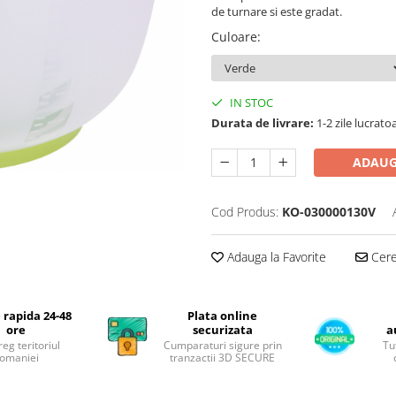
de turnare si este gradat.
Culoare
:
IN STOC
Durata de livrare:
1-2 zile lucrato
ADAUG
Cod Produs:
KO-030000130V
Adauga la Favorite
Cere 
 rapida 24-48
Plata online
ore
securizata
a
reg teritoriul
Cumparaturi sigure prin
Tu
omaniei
tranzactii 3D SECURE