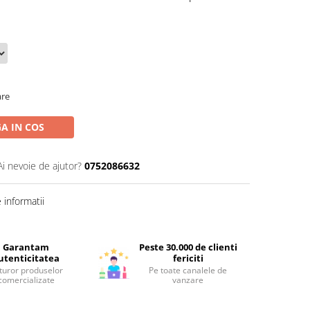
are
A IN COS
Ai nevoie de ajutor?
0752086632
informatii
Garantam
Peste 30.000 de clienti
utenticitatea
fericiti
turor produselor
Pe toate canalele de
comercializate
vanzare