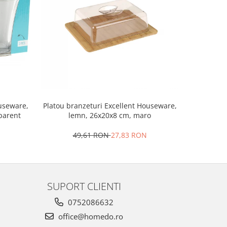
Set 2 ra
ouseware,
Platou branzeturi Excellent Houseware,
portela
sparent
lemn, 26x20x8 cm, maro
4
49,61 RON
27,83 RON
SUPORT CLIENTI
0752086632
office@homedo.ro