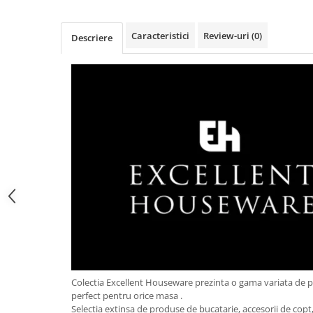
Obiecte mobilier
Accesorii mobilier
Caracteristici
Review-uri
(0)
Descriere
Dulapuri
Etajere
Rafturi
Ustensile pentru gatit
Ascutitori cutite
Cutite
Decojitoare fructe si legume
Foarfece alimentare
Mojare
Perii si bureti
Polonice, clesti, spatule, linguri
Prese, tocatoare si feliatoare
alimente
Razatori
Colectia Excellent Houseware prezinta o gama variata de 
Seturi ustensile bucatarie
perfect pentru orice masa .
Selectia extinsa de produse de bucatarie, accesorii de copt, 
Site