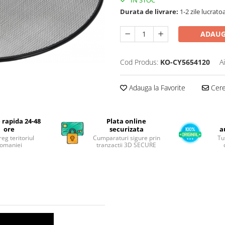
Durata de livrare:
1-2 zile lucrato
ADAUG
Cod Produs:
KO-CY5654120
A
Adauga la Favorite
Cere 
 rapida 24-48
Plata online
ore
securizata
a
reg teritoriul
Cumparaturi sigure prin
Tu
omaniei
tranzactii 3D SECURE