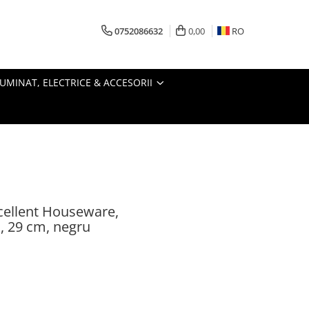
0752086632
0,00
RO
LUMINAT, ELECTRICE & ACCESORII
xcellent Houseware,
, 29 cm, negru