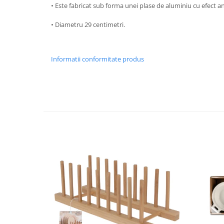
• Este fabricat sub forma unei plase de aluminiu cu efect an
Strecuratori
• Diametru 29 centimetri.
Tocatoare de bucatarie
Adaptor plita
Aprinzatoare aragaz
Informatii conformitate produs
Arzatoare
Cantare de bucatarie
Dispesere detergent
Mixere
Odorizant frigider
Pensule bucatarie
Prosoape bucatarie
Seturi cutite
Ustensile de masurat
Ustensile fragezire carne
Ustensile gatire la aburi
Vase pentru gatit
Capace pentru vase