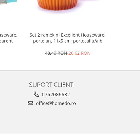
Set 2 ramekini Excellent Houseware,
Platou bra
ouseware,
portelan, 11x5 cm, portocaliu/alb
le
sparent
48,40 RON
26,62 RON
4
SUPORT CLIENTI
0752086632
office@homedo.ro