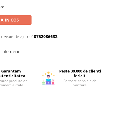
are
A IN COS
i nevoie de ajutor?
0752086632
informatii
Garantam
Peste 30.000 de clienti
utenticitatea
fericiti
turor produselor
Pe toate canalele de
comercializate
vanzare