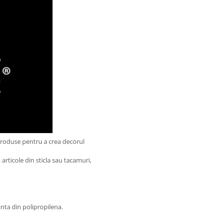
produse pentru a crea decorul
articole din sticla sau tacamuri,
.
nta din polipropilena.