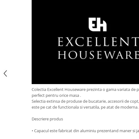
Obiecte mobilier
Accesorii mobilier
Dulapuri
Etajere
Rafturi
Ustensile pentru gatit
Ascutitori cutite
Cutite
Decojitoare fructe si legume
Foarfece alimentare
Mojare
Colectia Excellent Houseware prezinta o gama variata de 
Perii si bureti
perfect pentru orice masa .
Polonice, clesti, spatule, linguri
Selectia extinsa de produse de bucatarie, accesorii de copt, 
este pe cat de functionala si versatila, pe atat de moderna
Prese, tocatoare si feliatoare
alimente
Descriere produs
Razatori
Seturi ustensile bucatarie
• Capacul este fabricat din aluminiu prezentand maner si ja
Site