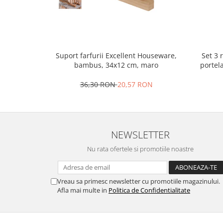
Oale si cratite
Tavi copt
Tigai
Vesela si tacamuri
Set 3 
Suport farfurii Excellent Houseware,
portel
bambus, 34x12 cm, maro
Boluri
Farfurii
36,30 RON
20,57 RON
Scurgatoare vase
Seturi de tacamuri
Suporturi pentru tacamuri
Cani
NEWSLETTER
Cesti
Nu rata ofertele si promotiile noastre
Pahare
Scrumiere
Vreau sa primesc newsletter cu promotiile magazinului.
Seturi vesela
Afla mai multe in
Politica de Confidentialitate
Suporturi farfurii
Suporturi pahare, cesti, cani
Untiere