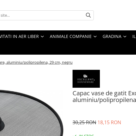
VITATI IN AER LIBER
ANIMALE COMPANIE
GRADINA
I
re, aluminiu/polipropilena, 29 cm, negru
Capac vase de gatit E
aluminiu/polipropilena
30,25 RON
18,15 RON
IN STOC