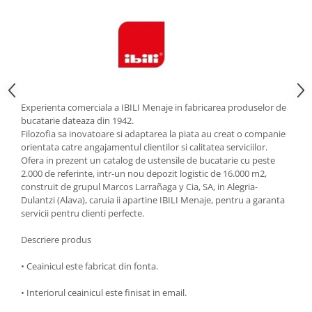
Strecuratori
Tocatoare de bucatarie
Adaptor plita
Aprinzatoare aragaz
Arzatoare
Cantare de bucatarie
Experienta comerciala a IBILI Menaje in fabricarea produselor de
bucatarie dateaza din 1942.
Dispesere detergent
Filozofia sa inovatoare si adaptarea la piata au creat o companie
Mixere
orientata catre angajamentul clientilor si calitatea serviciilor.
Ofera in prezent un catalog de ustensile de bucatarie cu peste
Odorizant frigider
2.000 de referinte, intr-un nou depozit logistic de 16.000 m2,
Pensule bucatarie
construit de grupul Marcos Larrañaga y Cia, SA, in Alegria-
Prosoape bucatarie
Dulantzi (Alava), caruia ii apartine IBILI Menaje, pentru a garanta
servicii pentru clienti perfecte.
Seturi cutite
Ustensile de masurat
Descriere produs
Ustensile fragezire carne
• Ceainicul este fabricat din fonta.
Ustensile gatire la aburi
Vase pentru gatit
• Interiorul ceainicul este finisat in email.
Capace pentru vase