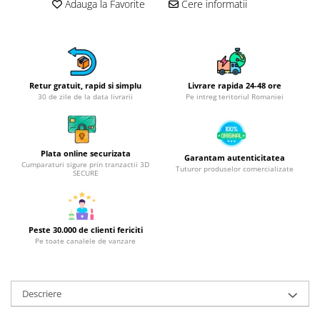
Obiecte mobilier
Adauga la Favorite
Cere informatii
Accesorii mobilier
Dulapuri
Etajere
Rafturi
Retur gratuit, rapid si simplu
Livrare rapida 24-48 ore
Ustensile pentru gatit
30 de zile de la data livrarii
Pe intreg teritoriul Romaniei
Ascutitori cutite
Cutite
Plata online securizata
Decojitoare fructe si legume
Garantam autenticitatea
Cumparaturi sigure prin tranzactii 3D
Tuturor produselor comercializate
Foarfece alimentare
SECURE
Mojare
Perii si bureti
Polonice, clesti, spatule, linguri
Peste 30.000 de clienti fericiti
Pe toate canalele de vanzare
Prese, tocatoare si feliatoare
alimente
Razatori
Descriere
Seturi ustensile bucatarie
Site