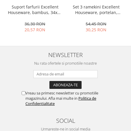
Ustensile cofetarie si patiserie
Set 3 ramekini Excellent
Suport farfurii Excellent
Houseware, portelan,
Houseware, bambus, 34x12
Ramekin
13x10x4 cm, 130 ml, rotund
cm, maro
Tavi si forme prajituri
54,45 RON
36,30 RON
30,25 RON
20,57 RON
Aparate prajituri
Facalete
Forme briose
NEWSLETTER
Lumanari tort
Ornare, insiropare si decorare
Nu rata ofertele si promotiile noastre
prajituri
Portionatoare si feliatoare
Posuri si duiuri
Raclete patiserie
Vreau sa primesc newsletter cu promotiile
Suporturi prajituri
magazinului. Afla mai multe in
Politica de
Confidentialitate
Tavi detasabile
Tavi si forme fursecuri
SOCIAL
Ustensile antiaderente
Ustensile de masura
Urmareste-ne in social media