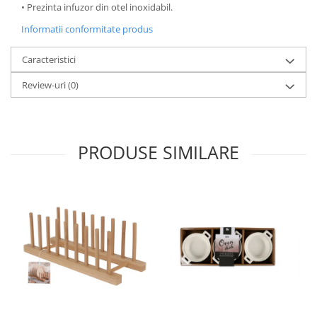
• Prezinta infuzor din otel inoxidabil.
Oale si cratite
Informatii conformitate produs
Tavi copt
Tigai
Caracteristici
Vesela si tacamuri
Review-uri
(0)
Boluri
Farfurii
Scurgatoare vase
PRODUSE SIMILARE
Seturi de tacamuri
Suporturi pentru tacamuri
Cani
Cesti
Pahare
Scrumiere
Seturi vesela
Suporturi farfurii
Suporturi pahare, cesti, cani
Untiere