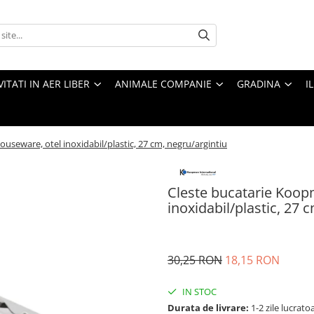
VITATI IN AER LIBER
ANIMALE COMPANIE
GRADINA
I
useware, otel inoxidabil/plastic, 27 cm, negru/argintiu
Cleste bucatarie Koop
inoxidabil/plastic, 27 
30,25 RON
18,15 RON
IN STOC
Durata de livrare:
1-2 zile lucrato