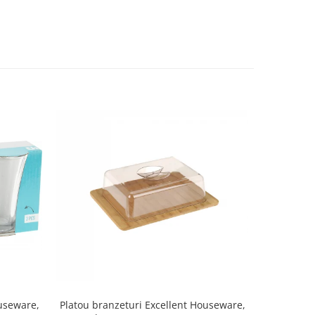
Set 2 ra
ouseware,
Platou branzeturi Excellent Houseware,