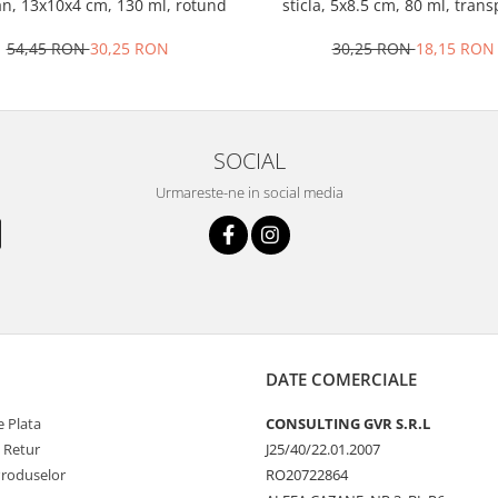
an, 13x10x4 cm, 130 ml, rotund
sticla, 5x8.5 cm, 80 ml, tran
54,45 RON
30,25 RON
30,25 RON
18,15 RON
SOCIAL
Urmareste-ne in social media
DATE COMERCIALE
 Plata
CONSULTING GVR S.R.L
e Retur
J25/40/22.01.2007
Produselor
RO20722864