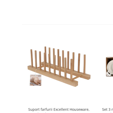
Strecuratori
Tocatoare de bucatarie
Adaptor plita
Aprinzatoare aragaz
Arzatoare
Cantare de bucatarie
Dispesere detergent
Mixere
Odorizant frigider
Pensule bucatarie
Prosoape bucatarie
Seturi cutite
Ustensile de masurat
Ustensile fragezire carne
Ustensile gatire la aburi
Vase pentru gatit
Set 3 
Suport farfurii Excellent Houseware,
Capace pentru vase