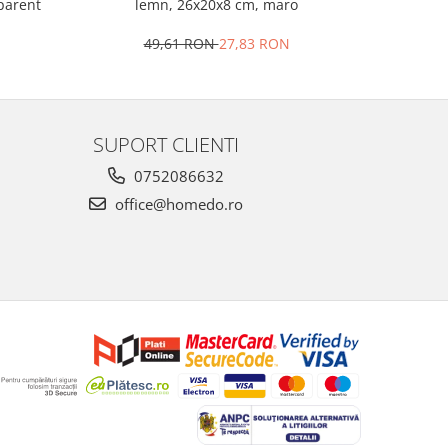
portela
sparent
lemn, 26x20x8 cm, maro
4
49,61 RON
27,83 RON
SUPORT CLIENTI
0752086632
office@homedo.ro