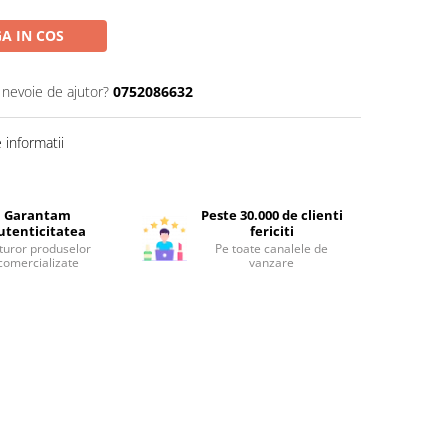
A IN COS
 nevoie de ajutor?
0752086632
informatii
Garantam
Peste 30.000 de clienti
utenticitatea
fericiti
turor produselor
Pe toate canalele de
comercializate
vanzare