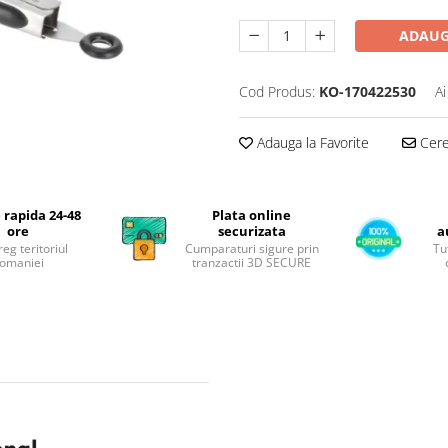
ADAUG
Cod Produs:
KO-170422530
Ai
Adauga la Favorite
Cere 
 rapida 24-48
Plata online
ore
securizata
a
reg teritoriul
Cumparaturi sigure prin
Tu
omaniei
tranzactii 3D SECURE