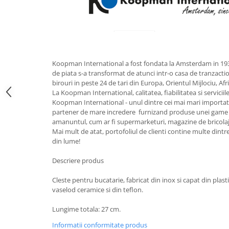
Obiecte mobilier
Accesorii mobilier
Dulapuri
Etajere
Rafturi
Koopman International a fost fondata la Amsterdam in 193
Ustensile pentru gatit
de piata s-a transformat de atunci intr-o casa de tranzact
birouri in peste 24 de tari din Europa, Orientul Mijlociu, Af
Ascutitori cutite
La Koopman International, calitatea, fiabilitatea si servici
Cutite
Koopman International - unul dintre cei mai mari importat
Decojitoare fructe si legume
partener de mare incredere furnizand produse unei game l
amanuntul, cum ar fi supermarketuri, magazine de bricolaj
Foarfece alimentare
Mai mult de atat, portofoliul de clienti contine multe dintr
Mojare
din lume!
Perii si bureti
Descriere produs
Polonice, clesti, spatule, linguri
Prese, tocatoare si feliatoare
Cleste pentru bucatarie, fabricat din inox si capat din plast
alimente
vaselod ceramice si din teflon.
Razatori
Lungime totala: 27 cm.
Seturi ustensile bucatarie
Informatii conformitate produs
Site