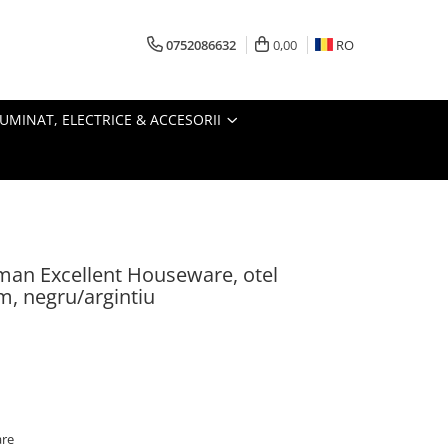
0752086632
0,00
RO
LUMINAT, ELECTRICE & ACCESORII
man Excellent Houseware, otel
cm, negru/argintiu
are