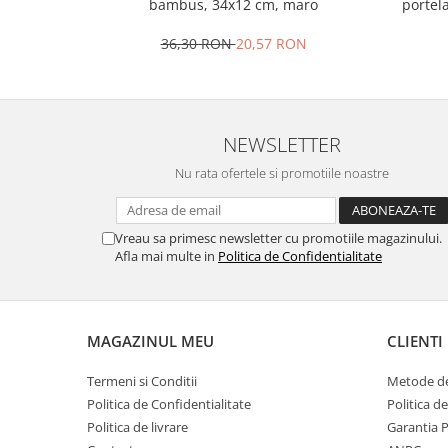
portel
bambus, 34x12 cm, maro
Oale si cratite
36,30 RON
20,57 RON
Tavi copt
Tigai
Vesela si tacamuri
Boluri
NEWSLETTER
Farfurii
Nu rata ofertele si promotiile noastre
Scurgatoare vase
Seturi de tacamuri
Suporturi pentru tacamuri
Vreau sa primesc newsletter cu promotiile magazinului.
Afla mai multe in
Politica de Confidentialitate
Cani
Cesti
Pahare
MAGAZINUL MEU
CLIENTI
Scrumiere
Seturi vesela
Termeni si Conditii
Metode de
Suporturi farfurii
Politica de Confidentialitate
Politica d
Suporturi pahare, cesti, cani
Politica de livrare
Garantia 
Untiere