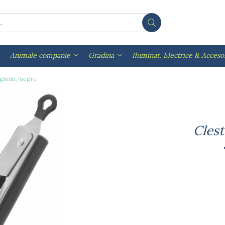
Animale companie
Gradina
Iluminat, Electrice & Accesor
rgintiu/negru
Clest