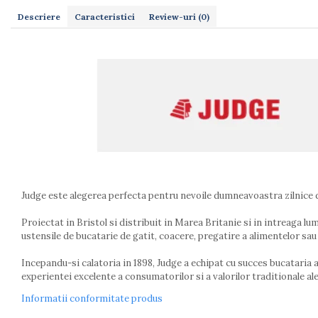
Dulapuri
Etajere
Descriere
Caracteristici
Review-uri
(0)
Rafturi
Ustensile pentru gatit
Ascutitori cutite
Cutite
Decojitoare fructe si legume
Foarfece alimentare
Mojare
Perii si bureti
Polonice, clesti, spatule, linguri
Prese, tocatoare si feliatoare alimente
Judge este alegerea perfecta pentru nevoile dumneavoastra zilnice d
Razatori
Proiectat in Bristol si distribuit in Marea Britanie si in intreaga 
Seturi ustensile bucatarie
ustensile de bucatarie de gatit, coacere, pregatire a alimentelor sau 
Site
Strecuratori
Incepandu-si calatoria in 1898, Judge a echipat cu succes bucataria a m
experientei excelente a consumatorilor si a valorilor traditionale ale
Tocatoare de bucatarie
Adaptor plita
Informatii conformitate produs
Aprinzatoare aragaz