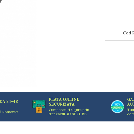
Cod 
PLATA ONLINE
GA
DA 24-48
SECURIZATA
AU
Cumparaturi sigure prin
Tut
ul Romaniei
tranzactii 3D SECURE
com