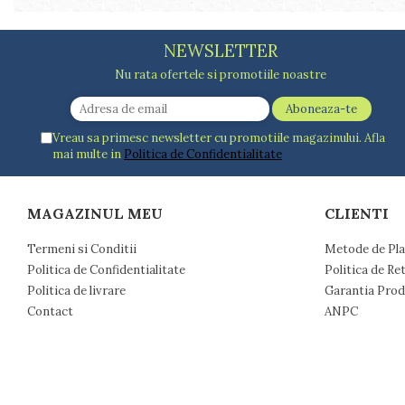
Farfurii
Scurgatoare vase
NEWSLETTER
Seturi de tacamuri
Nu rata ofertele si promotiile noastre
Suporturi pentru tacamuri
Cani
Cesti
Vreau sa primesc newsletter cu promotiile magazinului. Afla
Pahare
mai multe in
Politica de Confidentialitate
Scrumiere
Seturi vesela
Suporturi farfurii
MAGAZINUL MEU
CLIENTI
Suporturi pahare, cesti, cani
Termeni si Conditii
Metode de Pla
Untiere
Politica de Confidentialitate
Politica de Re
Ustensile cofetarie si patiserie
Politica de livrare
Garantia Prod
Ramekin
Contact
ANPC
Tavi si forme prajituri
Aparate prajituri
Facalete
Forme briose