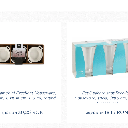
Set 3 pahare shot Excell
ramekini Excellent Houseware,
Houseware, sticla, 5x8.5 cm,
an, 13x10x4 cm, 130 ml, rotund
transparent
18,15 RO
30,25 RON
30,25 RON
54,45 RON