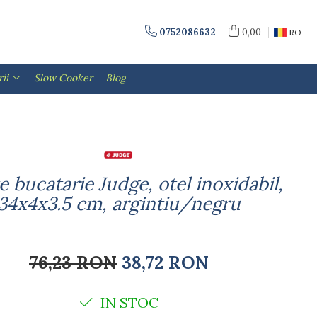
0752086632
0,00
RO
ii
Slow Cooker
Blog
e bucatarie Judge, otel inoxidabil,
34x4x3.5 cm, argintiu/negru
76,23 RON
38,72 RON
IN STOC