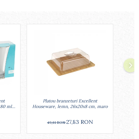
ent
Platou branzeturi Excellent
Set 2 
 80 ml,
Houseware, lemn, 26x20x8 cm, maro
port
N
27,83 RON
49,61 RON