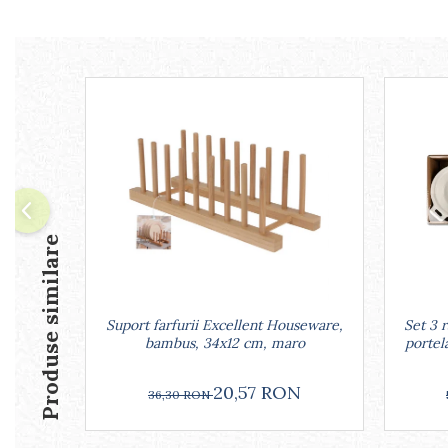
Arzatoare
Cantare de bucatarie
Dispesere detergent
Mixere
Odorizant frigider
Pensule bucatarie
Prosoape bucatarie
Seturi cutite
Ustensile de masurat
Ustensile fragezire carne
Produse similare
Ustensile gatire la aburi
Vase pentru gatit
Capace pentru vase
Suport farfurii Excellent Houseware,
Set 3 
Oale si cratite
bambus, 34x12 cm, maro
portel
Tavi copt
Tigai
20,57 RON
36,30 RON
Vesela si tacamuri
Boluri