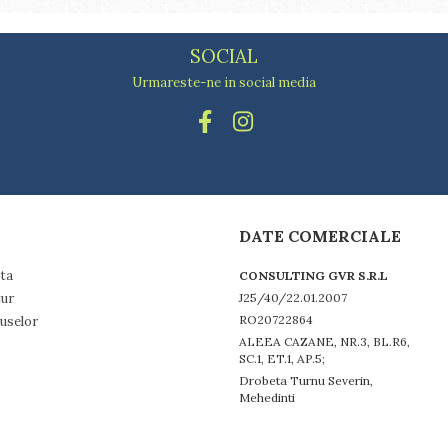
SOCIAL
Urmareste-ne in social media
DATE COMERCIALE
ta
CONSULTING GVR S.R.L
tur
J25/40/22.01.2007
RO20722864
uselor
ALEEA CAZANE, NR.3, BL.R6,
SC.1, ET.1, AP.5;
Drobeta Turnu Severin,
Mehedinti