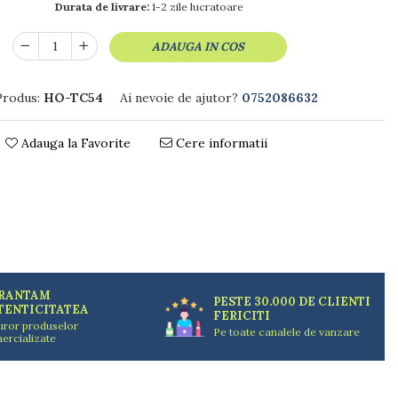
Durata de livrare:
1-2 zile lucratoare
ADAUGA IN COS
Produs:
HO-TC54
Ai nevoie de ajutor?
0752086632
Adauga la Favorite
Cere informatii
RANTAM
PESTE 30.000 DE CLIENTI
TENTICITATEA
FERICITI
uror produselor
Pe toate canalele de vanzare
ercializate