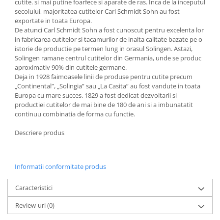
cutite. si mai putine foarfece si aparate de ras. Inca de la inceputul
Ustensile cofetarie si patiserie
secolului, majoritatea cutitelor Carl Schmidt Sohn au fost
exportate in toata Europa.
Ramekin
De atunci Carl Schmidt Sohn a fost cunoscut pentru excelenta lor
Tavi si forme prajituri
in fabricarea cutitelor si tacamurilor de inalta calitate bazate pe o
istorie de productie pe termen lung in orasul Solingen. Astazi,
Aparate prajituri
Solingen ramane centrul cutitelor din Germania, unde se produc
Facalete
aproximativ 90% din cutitele germane.
Deja in 1928 faimoasele linii de produse pentru cutite precum
Forme briose
„Continental”, „Solingia” sau „La Casita” au fost vandute in toata
Lumanari tort
Europa cu mare succes. 1829 a fost dedicat dezvoltarii si
Ornare, insiropare si decorare
productiei cutitelor de mai bine de 180 de ani si a imbunatatit
prajituri
continuu combinatia de forma cu functie.
Portionatoare si feliatoare
Descriere produs
Posuri si duiuri
Raclete patiserie
Suporturi prajituri
Informatii conformitate produs
Tavi detasabile
Caracteristici
Tavi si forme fursecuri
Ustensile antiaderente
Review-uri
(0)
Ustensile de masura