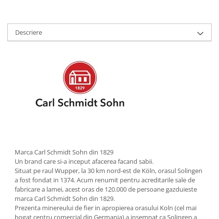
Strecuratori
Tocatoare de bucatarie
Descriere
Adaptor plita
Aprinzatoare aragaz
Arzatoare
Cantare de bucatarie
Dispesere detergent
Mixere
Odorizant frigider
Pensule bucatarie
Prosoape bucatarie
Seturi cutite
Marca Carl Schmidt Sohn din 1829
Un brand care si-a inceput afacerea facand sabii.
Ustensile de masurat
Situat pe raul Wupper, la 30 km nord-est de Köln, orasul Solingen
Ustensile fragezire carne
a fost fondat in 1374. Acum renumit pentru acreditarile sale de
fabricare a lamei, acest oras de 120.000 de persoane gazduieste
Ustensile gatire la aburi
marca Carl Schmidt Sohn din 1829.
Vase pentru gatit
Prezenta minereului de fier in apropierea orasului Koln (cel mai
bogat centru comercial din Germania) a insemnat ca Solingen a
Capace pentru vase