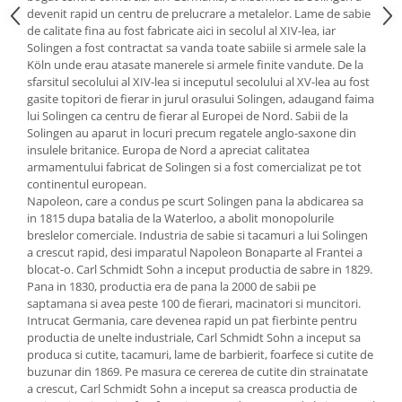
devenit rapid un centru de prelucrare a metalelor. Lame de sabie
Oale si cratite
de calitate fina au fost fabricate aici in secolul al XIV-lea, iar
Tavi copt
Solingen a fost contractat sa vanda toate sabiile si armele sale la
Köln unde erau atasate manerele si armele finite vandute. De la
Tigai
sfarsitul secolului al XIV-lea si inceputul secolului al XV-lea au fost
Vesela si tacamuri
gasite topitori de fierar in jurul orasului Solingen, adaugand faima
lui Solingen ca centru de fierar al Europei de Nord. Sabii de la
Boluri
Solingen au aparut in locuri precum regatele anglo-saxone din
Farfurii
insulele britanice. Europa de Nord a apreciat calitatea
Scurgatoare vase
armamentului fabricat de Solingen si a fost comercializat pe tot
continentul european.
Seturi de tacamuri
Napoleon, care a condus pe scurt Solingen pana la abdicarea sa
Suporturi pentru tacamuri
in 1815 dupa batalia de la Waterloo, a abolit monopolurile
Cani
breslelor comerciale. Industria de sabie si tacamuri a lui Solingen
a crescut rapid, desi imparatul Napoleon Bonaparte al Frantei a
Cesti
blocat-o. Carl Schmidt Sohn a inceput productia de sabre in 1829.
Pahare
Pana in 1830, productia era de pana la 2000 de sabii pe
saptamana si avea peste 100 de fierari, macinatori si muncitori.
Scrumiere
Intrucat Germania, care devenea rapid un pat fierbinte pentru
Seturi vesela
productia de unelte industriale, Carl Schmidt Sohn a inceput sa
Suporturi farfurii
produca si cutite, tacamuri, lame de barbierit, foarfece si cutite de
buzunar din 1869. Pe masura ce cererea de cutite din strainatate
Suporturi pahare, cesti, cani
a crescut, Carl Schmidt Sohn a inceput sa creasca productia de
Untiere