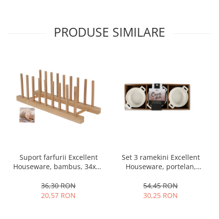
PRODUSE SIMILARE
Set 3 ramekini Excellent
Suport farfurii Excellent
Houseware, portelan,
Houseware, bambus, 34x12
13x10x4 cm, 130 ml, rotund
cm, maro
54,45 RON
36,30 RON
30,25 RON
20,57 RON