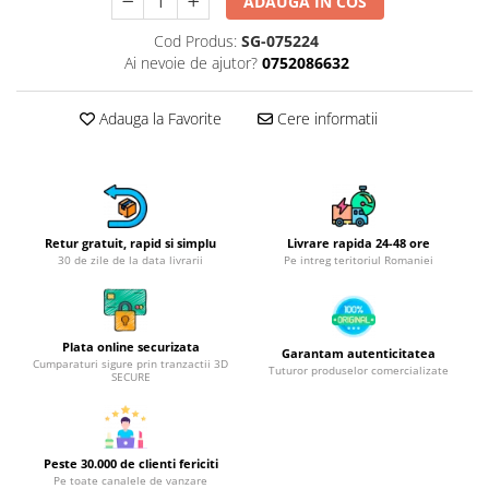
Obiecte mobilier
ADAUGA IN COS
Accesorii mobilier
Cod Produs:
SG-075224
Dulapuri
Ai nevoie de ajutor?
0752086632
Etajere
Adauga la Favorite
Cere informatii
Rafturi
Ustensile pentru gatit
Ascutitori cutite
Cutite
Decojitoare fructe si legume
Retur gratuit, rapid si simplu
Livrare rapida 24-48 ore
30 de zile de la data livrarii
Pe intreg teritoriul Romaniei
Foarfece alimentare
Mojare
Perii si bureti
Plata online securizata
Polonice, clesti, spatule, linguri
Garantam autenticitatea
Cumparaturi sigure prin tranzactii 3D
Tuturor produselor comercializate
SECURE
Prese, tocatoare si feliatoare
alimente
Razatori
Seturi ustensile bucatarie
Peste 30.000 de clienti fericiti
Pe toate canalele de vanzare
Site