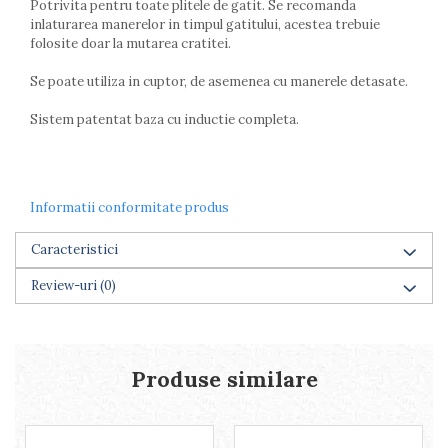
Lumanari tort
Potrivita pentru toate plitele de gatit. Se recomanda
inlaturarea manerelor in timpul gatitului, acestea trebuie
Ornare, insiropare si decorare
folosite doar la mutarea cratitei.
prajituri
Portionatoare si feliatoare
Se poate utiliza in cuptor, de asemenea cu manerele detasate.
Posuri si duiuri
Raclete patiserie
Sistem patentat baza cu inductie completa.
Suporturi prajituri
Tavi detasabile
Tavi si forme fursecuri
Informatii conformitate produs
Ustensile antiaderente
Ustensile de masura
Caracteristici
Review-uri
(0)
Produse similare