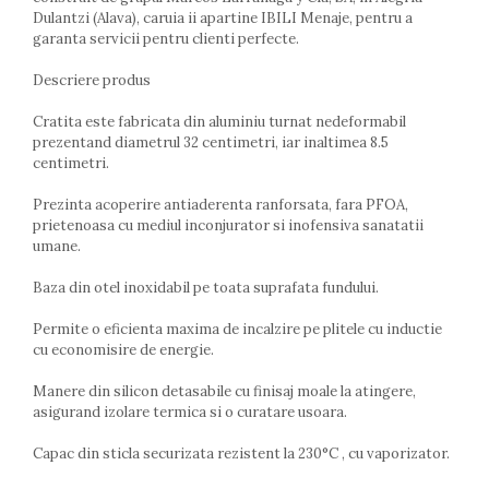
Farfurii
Dulantzi (Alava), caruia ii apartine IBILI Menaje, pentru a
garanta servicii pentru clienti perfecte.
Scurgatoare vase
Seturi de tacamuri
Descriere produs
Suporturi pentru tacamuri
Cani
Cratita este fabricata din aluminiu turnat nedeformabil
prezentand diametrul 32 centimetri, iar inaltimea 8.5
Cesti
centimetri.
Pahare
Scrumiere
Prezinta acoperire antiaderenta ranforsata, fara PFOA,
Seturi vesela
prietenoasa cu mediul inconjurator si inofensiva sanatatii
umane.
Suporturi farfurii
Suporturi pahare, cesti, cani
Baza din otel inoxidabil pe toata suprafata fundului.
Untiere
Permite o eficienta maxima de incalzire pe plitele cu inductie
Ustensile cofetarie si patiserie
cu economisire de energie.
Ramekin
Tavi si forme prajituri
Manere din silicon detasabile cu finisaj moale la atingere,
asigurand izolare termica si o curatare usoara.
Aparate prajituri
Facalete
Capac din sticla securizata rezistent la 230°C , cu vaporizator.
Forme briose