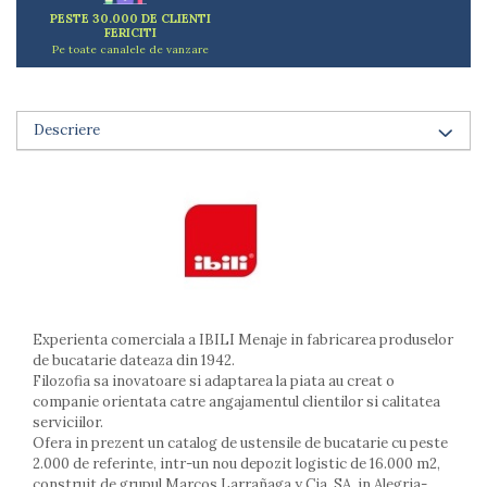
Arzatoare
PESTE 30.000 DE CLIENTI
FERICITI
Cantare de bucatarie
Pe toate canalele de vanzare
Dispesere detergent
Mixere
Odorizant frigider
Descriere
Pensule bucatarie
Prosoape bucatarie
Seturi cutite
Ustensile de masurat
Ustensile fragezire carne
Ustensile gatire la aburi
Vase pentru gatit
Capace pentru vase
Experienta comerciala a IBILI Menaje in fabricarea produselor
de bucatarie dateaza din 1942.
Oale si cratite
Filozofia sa inovatoare si adaptarea la piata au creat o
Tavi copt
companie orientata catre angajamentul clientilor si calitatea
Tigai
serviciilor.
Ofera in prezent un catalog de ustensile de bucatarie cu peste
Vesela si tacamuri
2.000 de referinte, intr-un nou depozit logistic de 16.000 m2,
Boluri
construit de grupul Marcos Larrañaga y Cia, SA, in Alegria-