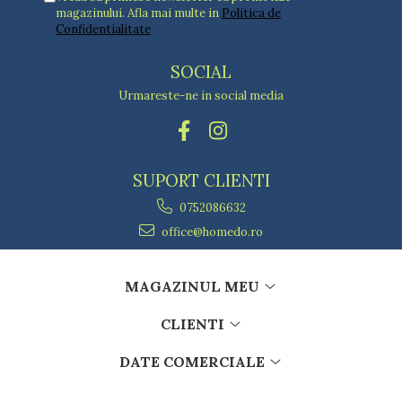
magazinului. Afla mai multe in
Politica de
Confidentialitate
SOCIAL
Urmareste-ne in social media
SUPORT CLIENTI
0752086632
office@homedo.ro
MAGAZINUL MEU
CLIENTI
DATE COMERCIALE