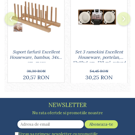
Set 3 ramekini Excellent
Suport farfurii Excellent
Houseware, portelan,
Houseware, bambus, 34x12
13x10x4 cm, 130 ml, rotund
cm, maro
54,45 RON
36,30 RON
30,25 RON
20,57 RON
NEWSLETTER
Nu rata ofertele si promotiile noastre
Vreau sa primesc newsletter cu promotiile