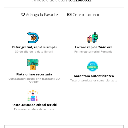
Obiecte mobilier
Accesorii mobilier
Adauga la Favorite
Cere informatii
Dulapuri
Etajere
Rafturi
Ustensile pentru gatit
Ascutitori cutite
Retur gratuit, rapid si simplu
Livrare rapida 24-48 ore
30 de zile de la data livrarii
Pe intreg teritoriul Romaniei
Cutite
Decojitoare fructe si legume
Foarfece alimentare
Plata online securizata
Garantam autenticitatea
Mojare
Cumparaturi sigure prin tranzactii 3D
Tuturor produselor comercializate
SECURE
Perii si bureti
Polonice, clesti, spatule, linguri
Prese, tocatoare si feliatoare
alimente
Peste 30.000 de clienti fericiti
Pe toate canalele de vanzare
Razatori
Seturi ustensile bucatarie
Site