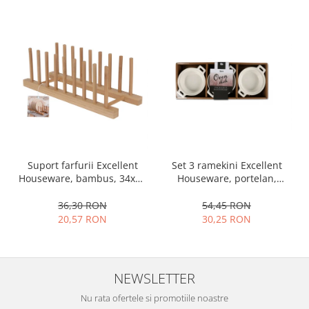
Ustensile cofetarie si patiserie
Ramekin
Tavi si forme prajituri
Aparate prajituri
Facalete
Forme briose
Lumanari tort
Ornare, insiropare si decorare
prajituri
Set 3 ramekini Excellent
Suport farfurii Excellent
Portionatoare si feliatoare
Houseware, portelan,
Houseware, bambus, 34x12
13x10x4 cm, 130 ml, rotund
cm, maro
Posuri si duiuri
54,45 RON
36,30 RON
Raclete patiserie
30,25 RON
20,57 RON
Suporturi prajituri
Tavi detasabile
Tavi si forme fursecuri
NEWSLETTER
Ustensile antiaderente
Nu rata ofertele si promotiile noastre
Ustensile de masura