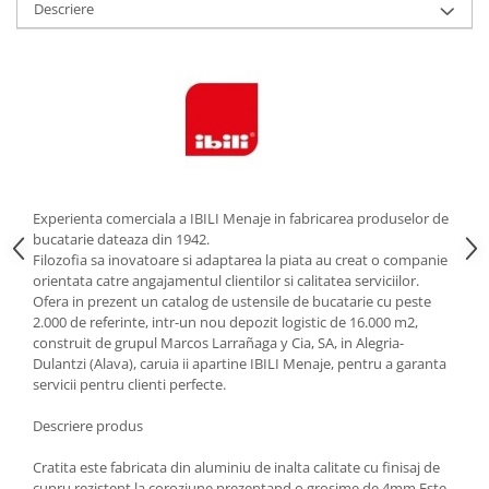
Descriere
Strecuratori
Tocatoare de bucatarie
Adaptor plita
Aprinzatoare aragaz
Arzatoare
Cantare de bucatarie
Dispesere detergent
Experienta comerciala a IBILI Menaje in fabricarea produselor de
Mixere
bucatarie dateaza din 1942.
Odorizant frigider
Filozofia sa inovatoare si adaptarea la piata au creat o companie
orientata catre angajamentul clientilor si calitatea serviciilor.
Pensule bucatarie
Ofera in prezent un catalog de ustensile de bucatarie cu peste
Prosoape bucatarie
2.000 de referinte, intr-un nou depozit logistic de 16.000 m2,
Seturi cutite
construit de grupul Marcos Larrañaga y Cia, SA, in Alegria-
Dulantzi (Alava), caruia ii apartine IBILI Menaje, pentru a garanta
Ustensile de masurat
servicii pentru clienti perfecte.
Ustensile fragezire carne
Ustensile gatire la aburi
Descriere produs
Vase pentru gatit
Cratita este fabricata din aluminiu de inalta calitate cu finisaj de
Capace pentru vase
cupru rezistent la coroziune prezentand o grosime de 4mm.Este