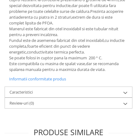
special dezvoltata pentru inductie,dar poate fi utilizata fara
Oale si cratite
probleme pe toate celelalte surse de caldura.Prezinta acoperire
Tavi copt
antiaderenta cu piatra in 2 straturi,extrem de dura si este
complet lipsita de PFOA.
Tigai
Manerul este fabricat din otel inoxidabil si este tubular nituit
Vesela si tacamuri
pentru a preveni incalzirea.
Fundul este de asemenea fabricat din otel inoxidabil,cu inductie
Boluri
completa,foarte eficient din punct de vedere
Farfurii
energetic,conductivitate termica perfecta.
Scurgatoare vase
Se poate folosi in cuptor pana la maximum 200 ° C.
Este compatibila cu masina de spalat vase,dar se recomanda
Seturi de tacamuri
spalarea manuala pentru a maximiza durata de viata.
Suporturi pentru tacamuri
Informatii conformitate produs
Cani
Cesti
Caracteristici
Pahare
Review-uri
(0)
Scrumiere
Seturi vesela
Suporturi farfurii
Suporturi pahare, cesti, cani
PRODUSE SIMILARE
Untiere