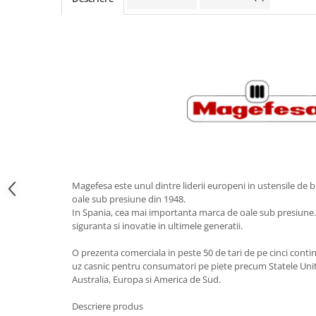
Obiecte mobilier
Accesorii mobilier
Dulapuri
Etajere
Rafturi
Ustensile pentru gatit
Ascutitori cutite
Cutite
Decojitoare fructe si legume
Foarfece alimentare
Magefesa este unul dintre liderii europeni in ustensile de bu
Mojare
oale sub presiune din 1948.
Perii si bureti
In Spania, cea mai importanta marca de oale sub presiune. 
siguranta si inovatie in ultimele generatii.
Polonice, clesti, spatule, linguri
Prese, tocatoare si feliatoare
O prezenta comerciala in peste 50 de tari de pe cinci cont
alimente
uz casnic pentru consumatori pe piete precum Statele Unit
Razatori
Australia, Europa si America de Sud.
Seturi ustensile bucatarie
Descriere produs
Site