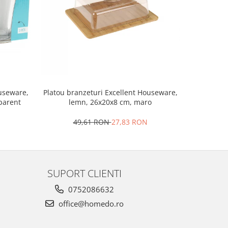
Set 2 ra
ouseware,
Platou branzeturi Excellent Houseware,
portela
sparent
lemn, 26x20x8 cm, maro
4
49,61 RON
27,83 RON
SUPORT CLIENTI
0752086632
office@homedo.ro