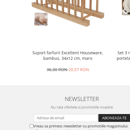
Oale si cratite
Tavi copt
Tigai
Vesela si tacamuri
Boluri
Farfurii
Set 3 
Suport farfurii Excellent Houseware,
Scurgatoare vase
portel
bambus, 34x12 cm, maro
Seturi de tacamuri
Suporturi pentru tacamuri
36,30 RON
20,57 RON
Cani
Cesti
Pahare
NEWSLETTER
Scrumiere
Seturi vesela
Nu rata ofertele si promotiile noastre
Suporturi farfurii
Suporturi pahare, cesti, cani
Vreau sa primesc newsletter cu promotiile magazinului.
Untiere