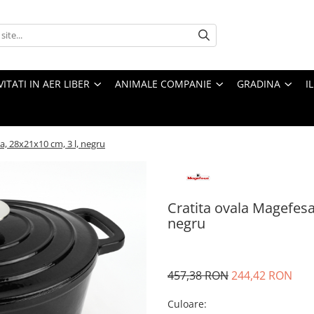
VITATI IN AER LIBER
ANIMALE COMPANIE
GRADINA
I
a, 28x21x10 cm, 3 l, negru
Cratita ovala Magefesa
negru
457,38 RON
244,42 RON
Culoare
: