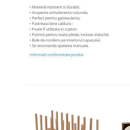
Strecuratori
• Material rezistent si durabil;
• Acoperire antiaderenta naturala;
Tocatoare de bucatarie
• Perfect pentru gatirea lenta;
Adaptor plita
• Pastreaza bine caldura ;
• Poate fi utilizata in cuptor;
Aprinzatoare aragaz
• Potrivit pentru toate plitele, inclusiv inductie;
Arzatoare
• Bule de condens pe interiorul capacului;
Cantare de bucatarie
• Se recomanda spalarea manuala.
Dispesere detergent
Informatii conformitate produs
Mixere
Odorizant frigider
Pensule bucatarie
Prosoape bucatarie
Seturi cutite
Ustensile de masurat
Ustensile fragezire carne
Ustensile gatire la aburi
Vase pentru gatit
Capace pentru vase