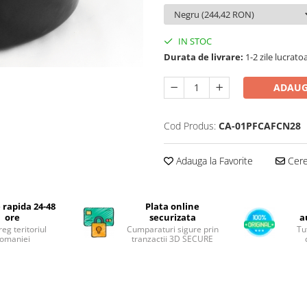
IN STOC
Durata de livrare:
1-2 zile lucrato
ADAUG
Cod Produs:
CA-01PFCAFCN28
Adauga la Favorite
Cere 
 rapida 24-48
Plata online
ore
securizata
a
reg teritoriul
Cumparaturi sigure prin
Tu
omaniei
tranzactii 3D SECURE