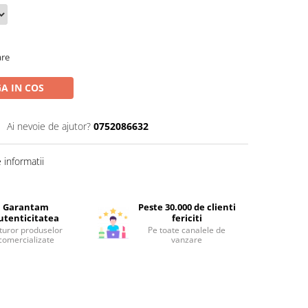
are
A IN COS
Ai nevoie de ajutor?
0752086632
informatii
Garantam
Peste 30.000 de clienti
utenticitatea
fericiti
turor produselor
Pe toate canalele de
comercializate
vanzare