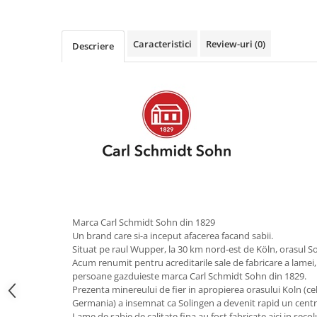
Obiecte mobilier
Accesorii mobilier
Dulapuri
Caracteristici
Review-uri
(0)
Descriere
Etajere
Rafturi
Ustensile pentru gatit
Ascutitori cutite
Cutite
Decojitoare fructe si legume
Foarfece alimentare
Mojare
Perii si bureti
Marca Carl Schmidt Sohn din 1829
Polonice, clesti, spatule, linguri
Un brand care si-a inceput afacerea facand sabii.
Prese, tocatoare si feliatoare
Situat pe raul Wupper, la 30 km nord-est de Köln, orasul So
alimente
Acum renumit pentru acreditarile sale de fabricare a lamei,
persoane gazduieste marca Carl Schmidt Sohn din 1829.
Razatori
Prezenta minereului de fier in apropierea orasului Koln (c
Seturi ustensile bucatarie
Germania) a insemnat ca Solingen a devenit rapid un centr
Site
Lame de sabie de calitate fina au fost fabricate aici in secolu