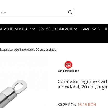
VITATI IN AER LIBER
ANIMALE COMPANIE
GRADINA
I
quisite, otel inoxidabil, 20 cm, argintiu
Curatator legume Carl 
inoxidabil, 20 cm, argi
30,25 RON
18,15 RON