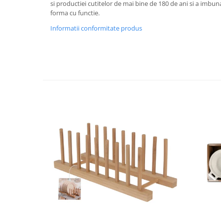
si productiei cutitelor de mai bine de 180 de ani si a imbu
Oale si cratite
forma cu functie.
Tavi copt
Informatii conformitate produs
Tigai
Vesela si tacamuri
Boluri
Farfurii
Scurgatoare vase
Seturi de tacamuri
Suporturi pentru tacamuri
Cani
Cesti
Pahare
Scrumiere
Seturi vesela
Suporturi farfurii
Suporturi pahare, cesti, cani
Untiere