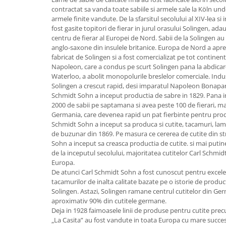
contractat sa vanda toate sabiile si armele sale la Köln un
Strecuratori
armele finite vandute. De la sfarsitul secolului al XIV-lea si
Tocatoare de bucatarie
fost gasite topitori de fierar in jurul orasului Solingen, ad
centru de fierar al Europei de Nord. Sabii de la Solingen au
Adaptor plita
anglo-saxone din insulele britanice. Europa de Nord a apr
Aprinzatoare aragaz
fabricat de Solingen si a fost comercializat pe tot contine
Arzatoare
Napoleon, care a condus pe scurt Solingen pana la abdicare
Waterloo, a abolit monopolurile breslelor comerciale. Indust
Cantare de bucatarie
Solingen a crescut rapid, desi imparatul Napoleon Bonaparte
Dispesere detergent
Schmidt Sohn a inceput productia de sabre in 1829. Pana i
Mixere
2000 de sabii pe saptamana si avea peste 100 de fierari, ma
Germania, care devenea rapid un pat fierbinte pentru produ
Odorizant frigider
Schmidt Sohn a inceput sa produca si cutite, tacamuri, lame 
Pensule bucatarie
de buzunar din 1869. Pe masura ce cererea de cutite din st
Prosoape bucatarie
Sohn a inceput sa creasca productia de cutite. si mai putine
de la inceputul secolului, majoritatea cutitelor Carl Schmi
Seturi cutite
Europa.
Ustensile de masurat
De atunci Carl Schmidt Sohn a fost cunoscut pentru excelent
tacamurilor de inalta calitate bazate pe o istorie de produ
Ustensile fragezire carne
Solingen. Astazi, Solingen ramane centrul cutitelor din G
Ustensile gatire la aburi
aproximativ 90% din cutitele germane.
Vase pentru gatit
Deja in 1928 faimoasele linii de produse pentru cutite prec
„La Casita” au fost vandute in toata Europa cu mare succes.
Capace pentru vase