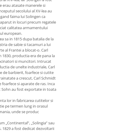
de erau atasate manerele si
 inceputul secolului al XV-lea au
augand faima lui Solingen ca
 aparut in locuri precum regatele
eciat calitatea armamentului
ntul european.
a sa in 1815 dupa batalia de la
ria de sabie si tacamuri a lui
 al Frantei a blocat-o. Carl
n 1830, productia era de pana la
cinatori si muncitori. Intrucat
ctia de unelte industriale, Carl
de barbierit, foarfece si cutite
rainatate a crescut, Carl Schmidt
 foarfece si aparate de ras. Inca
dt Sohn au fost exportate in toata
a lor in fabricarea cutitelor si
ctie pe termen lung in orasul
ermania, unde se produc
um „Continental”, „Solingia” sau
 1829 a fost dedicat dezvoltarii