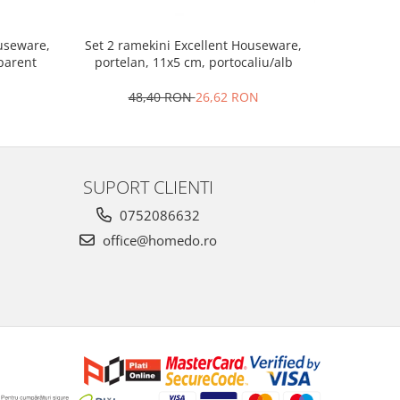
Set 2 ramekini Excellent Houseware,
Platou bra
ouseware,
portelan, 11x5 cm, portocaliu/alb
le
sparent
48,40 RON
26,62 RON
4
SUPORT CLIENTI
0752086632
office@homedo.ro