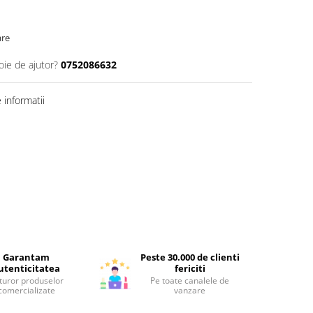
are
oie de ajutor?
0752086632
informatii
Garantam
Peste 30.000 de clienti
utenticitatea
fericiti
turor produselor
Pe toate canalele de
comercializate
vanzare