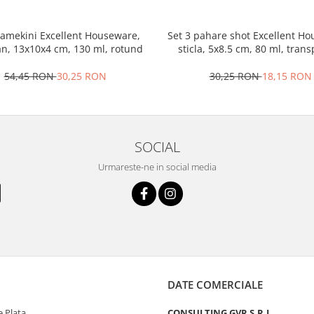
ramekini Excellent Houseware,
Set 3 pahare shot Excellent H
an, 13x10x4 cm, 130 ml, rotund
sticla, 5x8.5 cm, 80 ml, tran
54,45 RON
30,25 RON
30,25 RON
18,15 RON
SOCIAL
Urmareste-ne in social media
DATE COMERCIALE
 Plata
CONSULTING GVR S.R.L