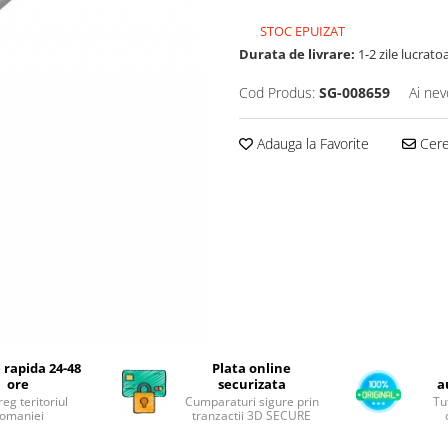
STOC EPUIZAT
Durata de livrare:
1-2 zile lucrato
Cod Produs:
SG-008659
Ai nev
Adauga la Favorite
Cere 
 rapida 24-48
Plata online
ore
securizata
a
reg teritoriul
Cumparaturi sigure prin
Tu
omaniei
tranzactii 3D SECURE