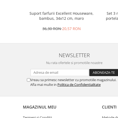
Ustensile cofetarie si patiserie
Set 3 
Suport farfurii Excellent Houseware,
Ramekin
portel
bambus, 34x12 cm, maro
Tavi si forme prajituri
Aparate prajituri
36,30 RON
20,57 RON
Facalete
Forme briose
Lumanari tort
NEWSLETTER
Ornare, insiropare si decorare
prajituri
Nu rata ofertele si promotiile noastre
Portionatoare si feliatoare
Posuri si duiuri
Vreau sa primesc newsletter cu promotiile magazinului.
Raclete patiserie
Afla mai multe in
Politica de Confidentialitate
Suporturi prajituri
Tavi detasabile
Tavi si forme fursecuri
MAGAZINUL MEU
CLIENTI
Ustensile antiaderente
Ustensile de masura
Termeni si Conditii
Metode de