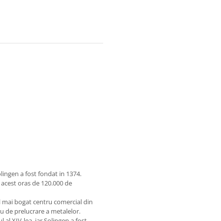
lingen a fost fondat in 1374.
 acest oras de 120.000 de
el mai bogat centru comercial din
u de prelucrare a metalelor.
l al XIV-lea, iar Solingen a fost