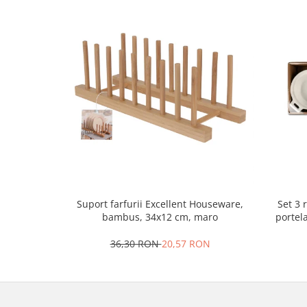
Ustensile cofetarie si patiserie
Ramekin
Tavi si forme prajituri
Aparate prajituri
Facalete
Forme briose
Lumanari tort
Ornare, insiropare si decorare
prajituri
Portionatoare si feliatoare
Posuri si duiuri
Set 3 
Suport farfurii Excellent Houseware,
Raclete patiserie
portel
bambus, 34x12 cm, maro
Suporturi prajituri
36,30 RON
20,57 RON
Tavi detasabile
Tavi si forme fursecuri
Ustensile antiaderente
Ustensile de masura