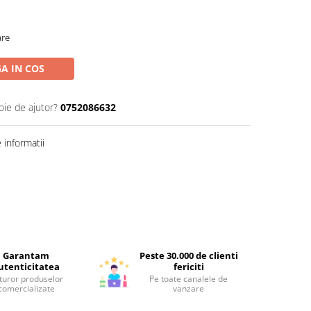
are
A IN COS
oie de ajutor?
0752086632
informatii
Garantam
Peste 30.000 de clienti
utenticitatea
fericiti
turor produselor
Pe toate canalele de
comercializate
vanzare