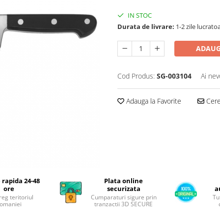
IN STOC
Durata de livrare:
1-2 zile lucrato
ADAUG
Cod Produs:
SG-003104
Ai nev
Adauga la Favorite
Cere 
 rapida 24-48
Plata online
ore
securizata
a
reg teritoriul
Cumparaturi sigure prin
Tu
omaniei
tranzactii 3D SECURE