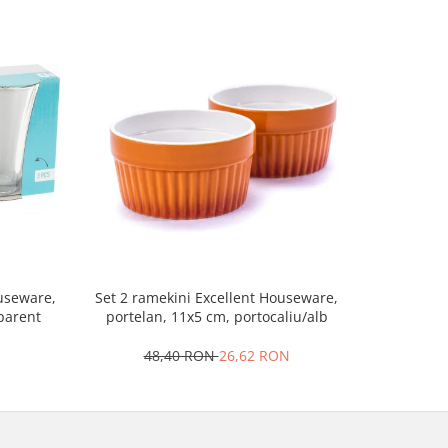
Set 2 ramekini Excellent Houseware,
Platou bra
ouseware,
portelan, 11x5 cm, portocaliu/alb
le
sparent
48,40 RON
26,62 RON
4