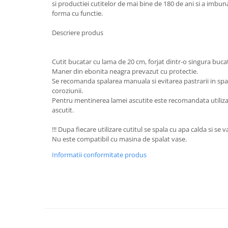
si productiei cutitelor de mai bine de 180 de ani si a imbu
Oale si cratite
forma cu functie.
Tavi copt
Descriere produs
Tigai
Vesela si tacamuri
Cutit bucatar cu lama de 20 cm, forjat dintr-o singura bucat
Boluri
Maner din ebonita neagra prevazut cu protectie.
Farfurii
Se recomanda spalarea manuala si evitarea pastrarii in sp
coroziunii.
Scurgatoare vase
Pentru mentinerea lamei ascutite este recomandata utiliza
Seturi de tacamuri
ascutit.
Suporturi pentru tacamuri
!!! Dupa fiecare utilizare cutitul se spala cu apa calda si se 
Cani
Nu este compatibil cu masina de spalat vase.
Cesti
Informatii conformitate produs
Pahare
Scrumiere
Seturi vesela
Suporturi farfurii
Suporturi pahare, cesti, cani
Untiere