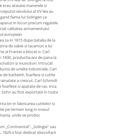
de erau atasate manerele si
 inceputul secolului al XV-lea au
augand faima lui Solingen ca
 aparut in locuri precum regatele
eciat calitatea armamentului
ntul european.
a sa in 1815 dupa batalia de la
ria de sabie si tacamuri a lui
 al Frantei a blocat-o. Carl
n 1830, productia era de pana la
cinatori si muncitori. Intrucat
ctia de unelte industriale, Carl
de barbierit, foarfece si cutite
rainatate a crescut, Carl Schmidt
 foarfece si aparate de ras. Inca
dt Sohn au fost exportate in toata
a lor in fabricarea cutitelor si
ctie pe termen lung in orasul
ermania, unde se produc
um „Continental”, „Solingia” sau
 1829 a fost dedicat dezvoltarii