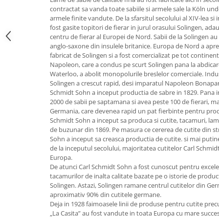
contractat sa vanda toate sabiile si armele sale la Köln un
Strecuratori
armele finite vandute. De la sfarsitul secolului al XIV-lea si
Tocatoare de bucatarie
fost gasite topitori de fierar in jurul orasului Solingen, ad
centru de fierar al Europei de Nord. Sabii de la Solingen au
Adaptor plita
anglo-saxone din insulele britanice. Europa de Nord a apr
Aprinzatoare aragaz
fabricat de Solingen si a fost comercializat pe tot contine
Arzatoare
Napoleon, care a condus pe scurt Solingen pana la abdicare
Waterloo, a abolit monopolurile breslelor comerciale. Indust
Cantare de bucatarie
Solingen a crescut rapid, desi imparatul Napoleon Bonaparte
Dispesere detergent
Schmidt Sohn a inceput productia de sabre in 1829. Pana i
Mixere
2000 de sabii pe saptamana si avea peste 100 de fierari, ma
Germania, care devenea rapid un pat fierbinte pentru produ
Odorizant frigider
Schmidt Sohn a inceput sa produca si cutite, tacamuri, lame 
Pensule bucatarie
de buzunar din 1869. Pe masura ce cererea de cutite din st
Prosoape bucatarie
Sohn a inceput sa creasca productia de cutite. si mai putine
de la inceputul secolului, majoritatea cutitelor Carl Schmi
Seturi cutite
Europa.
Ustensile de masurat
De atunci Carl Schmidt Sohn a fost cunoscut pentru excelent
tacamurilor de inalta calitate bazate pe o istorie de produ
Ustensile fragezire carne
Solingen. Astazi, Solingen ramane centrul cutitelor din G
Ustensile gatire la aburi
aproximativ 90% din cutitele germane.
Vase pentru gatit
Deja in 1928 faimoasele linii de produse pentru cutite prec
„La Casita” au fost vandute in toata Europa cu mare succes.
Capace pentru vase