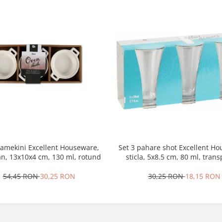
ramekini Excellent Houseware,
Set 3 pahare shot Excellent H
an, 13x10x4 cm, 130 ml, rotund
sticla, 5x8.5 cm, 80 ml, tran
54,45 RON
30,25 RON
30,25 RON
18,15 RON