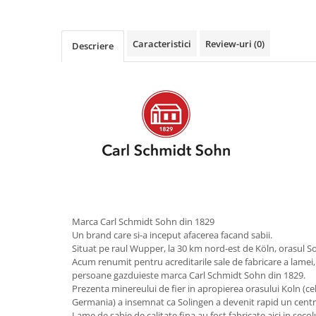
Obiecte mobilier
Accesorii mobilier
Dulapuri
Caracteristici
Review-uri
(0)
Descriere
Etajere
Rafturi
Ustensile pentru gatit
Ascutitori cutite
Cutite
Decojitoare fructe si legume
Foarfece alimentare
Mojare
Perii si bureti
Marca Carl Schmidt Sohn din 1829
Polonice, clesti, spatule, linguri
Un brand care si-a inceput afacerea facand sabii.
Prese, tocatoare si feliatoare
Situat pe raul Wupper, la 30 km nord-est de Köln, orasul So
alimente
Acum renumit pentru acreditarile sale de fabricare a lamei,
persoane gazduieste marca Carl Schmidt Sohn din 1829.
Razatori
Prezenta minereului de fier in apropierea orasului Koln (c
Seturi ustensile bucatarie
Germania) a insemnat ca Solingen a devenit rapid un centr
Site
Lame de sabie de calitate fina au fost fabricate aici in secolu