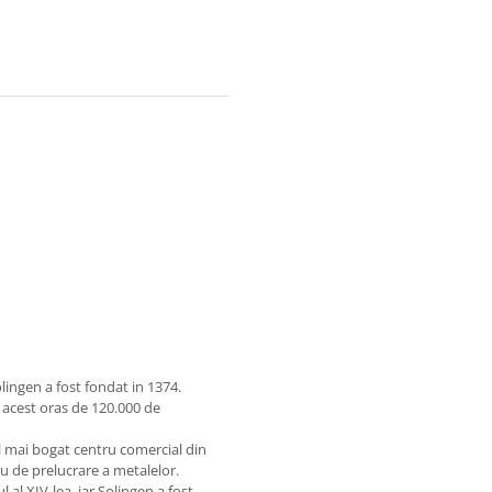
lingen a fost fondat in 1374.
 acest oras de 120.000 de
el mai bogat centru comercial din
u de prelucrare a metalelor.
l al XIV-lea, iar Solingen a fost