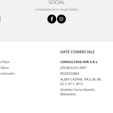
SOCIAL
Urmareste-ne in social media
DATE COMERCIALE
 Plata
CONSULTING GVR S.R.L
e Retur
J25/40/22.01.2007
Produselor
RO20722864
ALEEA CAZANE, NR.3, BL.R6,
SC.1, ET.1, AP.5;
Drobeta Turnu Severin,
Mehedinti