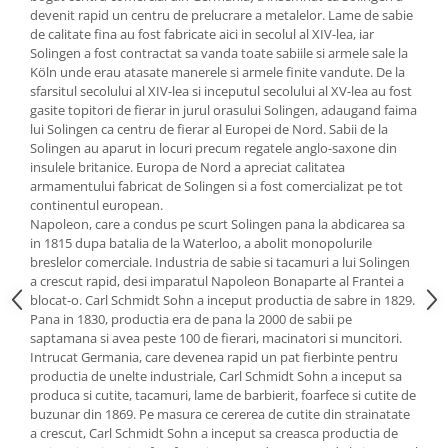
devenit rapid un centru de prelucrare a metalelor. Lame de sabie
Oale si cratite
de calitate fina au fost fabricate aici in secolul al XIV-lea, iar
Tavi copt
Solingen a fost contractat sa vanda toate sabiile si armele sale la
Köln unde erau atasate manerele si armele finite vandute. De la
Tigai
sfarsitul secolului al XIV-lea si inceputul secolului al XV-lea au fost
Vesela si tacamuri
gasite topitori de fierar in jurul orasului Solingen, adaugand faima
lui Solingen ca centru de fierar al Europei de Nord. Sabii de la
Boluri
Solingen au aparut in locuri precum regatele anglo-saxone din
Farfurii
insulele britanice. Europa de Nord a apreciat calitatea
Scurgatoare vase
armamentului fabricat de Solingen si a fost comercializat pe tot
continentul european.
Seturi de tacamuri
Napoleon, care a condus pe scurt Solingen pana la abdicarea sa
Suporturi pentru tacamuri
in 1815 dupa batalia de la Waterloo, a abolit monopolurile
Cani
breslelor comerciale. Industria de sabie si tacamuri a lui Solingen
a crescut rapid, desi imparatul Napoleon Bonaparte al Frantei a
Cesti
blocat-o. Carl Schmidt Sohn a inceput productia de sabre in 1829.
Pahare
Pana in 1830, productia era de pana la 2000 de sabii pe
saptamana si avea peste 100 de fierari, macinatori si muncitori.
Scrumiere
Intrucat Germania, care devenea rapid un pat fierbinte pentru
Seturi vesela
productia de unelte industriale, Carl Schmidt Sohn a inceput sa
Suporturi farfurii
produca si cutite, tacamuri, lame de barbierit, foarfece si cutite de
buzunar din 1869. Pe masura ce cererea de cutite din strainatate
Suporturi pahare, cesti, cani
a crescut, Carl Schmidt Sohn a inceput sa creasca productia de
Untiere