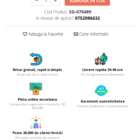
Obiecte mobilier
ADAUGA IN COS
Accesorii mobilier
Cod Produs:
SG-070489
Dulapuri
Ai nevoie de ajutor?
0752086632
Etajere
Adauga la Favorite
Cere informatii
Rafturi
Ustensile pentru gatit
Ascutitori cutite
Cutite
Decojitoare fructe si legume
Retur gratuit, rapid si simplu
Livrare rapida 24-48 ore
30 de zile de la data livrarii
Pe intreg teritoriul Romaniei
Foarfece alimentare
Mojare
Perii si bureti
Plata online securizata
Polonice, clesti, spatule, linguri
Garantam autenticitatea
Cumparaturi sigure prin tranzactii 3D
Tuturor produselor comercializate
SECURE
Prese, tocatoare si feliatoare
alimente
Razatori
Seturi ustensile bucatarie
Peste 30.000 de clienti fericiti
Pe toate canalele de vanzare
Site