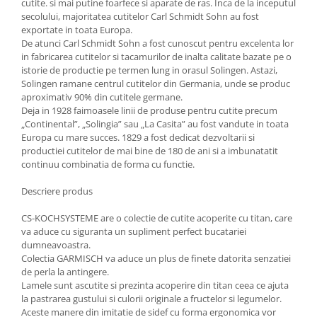
cutite. si mai putine foarfece si aparate de ras. Inca de la inceputul
Ustensile cofetarie si patiserie
secolului, majoritatea cutitelor Carl Schmidt Sohn au fost
exportate in toata Europa.
Ramekin
De atunci Carl Schmidt Sohn a fost cunoscut pentru excelenta lor
Tavi si forme prajituri
in fabricarea cutitelor si tacamurilor de inalta calitate bazate pe o
istorie de productie pe termen lung in orasul Solingen. Astazi,
Aparate prajituri
Solingen ramane centrul cutitelor din Germania, unde se produc
Facalete
aproximativ 90% din cutitele germane.
Deja in 1928 faimoasele linii de produse pentru cutite precum
Forme briose
„Continental”, „Solingia” sau „La Casita” au fost vandute in toata
Lumanari tort
Europa cu mare succes. 1829 a fost dedicat dezvoltarii si
Ornare, insiropare si decorare
productiei cutitelor de mai bine de 180 de ani si a imbunatatit
prajituri
continuu combinatia de forma cu functie.
Portionatoare si feliatoare
Descriere produs
Posuri si duiuri
Raclete patiserie
CS-KOCHSYSTEME are o colectie de cutite acoperite cu titan, care
va aduce cu siguranta un supliment perfect bucatariei
Suporturi prajituri
dumneavoastra.
Tavi detasabile
Colectia GARMISCH va aduce un plus de finete datorita senzatiei
de perla la antingere.
Tavi si forme fursecuri
Lamele sunt ascutite si prezinta acoperire din titan ceea ce ajuta
Ustensile antiaderente
la pastrarea gustului si culorii originale a fructelor si legumelor.
Ustensile de masura
Aceste manere din imitatie de sidef cu forma ergonomica vor