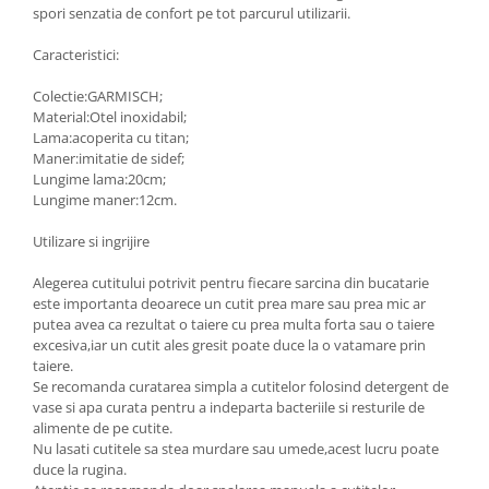
spori senzatia de confort pe tot parcurul utilizarii.
Caracteristici:
Colectie:GARMISCH;
Material:Otel inoxidabil;
Lama:acoperita cu titan;
Maner:imitatie de sidef;
Lungime lama:20cm;
Lungime maner:12cm.
Utilizare si ingrijire
Alegerea cutitului potrivit pentru fiecare sarcina din bucatarie
este importanta deoarece un cutit prea mare sau prea mic ar
putea avea ca rezultat o taiere cu prea multa forta sau o taiere
excesiva,iar un cutit ales gresit poate duce la o vatamare prin
taiere.
Se recomanda curatarea simpla a cutitelor folosind detergent de
vase si apa curata pentru a indeparta bacteriile si resturile de
alimente de pe cutite.
Nu lasati cutitele sa stea murdare sau umede,acest lucru poate
duce la rugina.