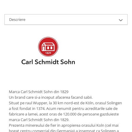
Strecuratori
Tocatoare de bucatarie
Descriere
Adaptor plita
Aprinzatoare aragaz
Arzatoare
Cantare de bucatarie
Dispesere detergent
Mixere
Odorizant frigider
Pensule bucatarie
Prosoape bucatarie
Seturi cutite
Marca Carl Schmidt Sohn din 1829
Un brand care si-a inceput afacerea facand sabii.
Ustensile de masurat
Situat pe raul Wupper, la 30 km nord-est de Köln, orasul Solingen
Ustensile fragezire carne
a fost fondat in 1374. Acum renumit pentru acreditarile sale de
fabricare a lamei, acest oras de 120.000 de persoane gazduieste
Ustensile gatire la aburi
marca Carl Schmidt Sohn din 1829.
Vase pentru gatit
Prezenta minereului de fier in apropierea orasului Koln (cel mai
bogat centru comercial din Germania) a insemnat ca Solingen a
Capace pentru vase