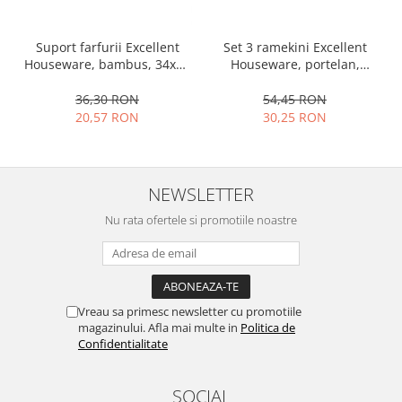
Set 3 ramekini Excellent
Suport farfurii Excellent
Houseware, portelan,
Houseware, bambus, 34x12
13x10x4 cm, 130 ml, rotund
cm, maro
54,45 RON
36,30 RON
30,25 RON
20,57 RON
NEWSLETTER
Nu rata ofertele si promotiile noastre
Vreau sa primesc newsletter cu promotiile
magazinului. Afla mai multe in
Politica de
Confidentialitate
SOCIAL