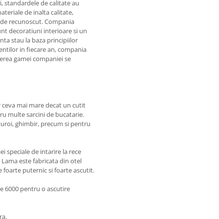
i, standardele de calitate au
teriale de inalta calitate,
ic de recunoscut. Compania
unt decoratiuni interioare si un
nta stau la baza principiilor
entilor in fiecare an, compania
derea gamei companiei se
.
ar ceva mai mare decat un cutit
ru multe sarcini de bucatarie.
sturoi, ghimbir, precum si pentru
ei speciale de intarire la rece
Lama este fabricata din otel
 foarte puternic si foarte ascutit.
ie 6000 pentru o ascutire
ra.