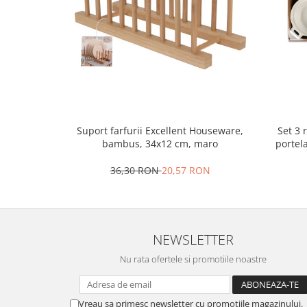
Ustensile cofetarie si patiserie
Ramekin
Tavi si forme prajituri
Aparate prajituri
Facalete
Forme briose
Lumanari tort
Set 3 
Suport farfurii Excellent Houseware,
Ornare, insiropare si decorare
portel
bambus, 34x12 cm, maro
prajituri
36,30 RON
20,57 RON
Portionatoare si feliatoare
Posuri si duiuri
Raclete patiserie
Suporturi prajituri
NEWSLETTER
Tavi detasabile
Nu rata ofertele si promotiile noastre
Tavi si forme fursecuri
Ustensile antiaderente
Ustensile de masura
Vreau sa primesc newsletter cu promotiile magazinului.