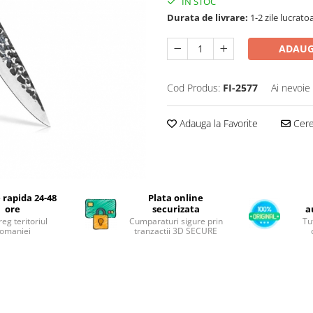
IN STOC
Durata de livrare:
1-2 zile lucrato
ADAUG
Cod Produs:
FI-2577
Ai nevoie
Adauga la Favorite
Cere 
 rapida 24-48
Plata online
ore
securizata
a
reg teritoriul
Cumparaturi sigure prin
Tu
omaniei
tranzactii 3D SECURE