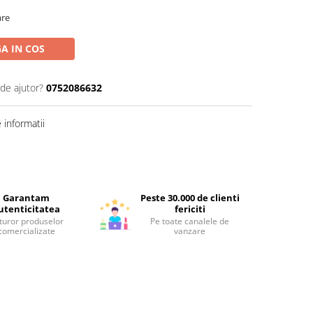
are
A IN COS
 de ajutor?
0752086632
informatii
Garantam
Peste 30.000 de clienti
utenticitatea
fericiti
turor produselor
Pe toate canalele de
comercializate
vanzare