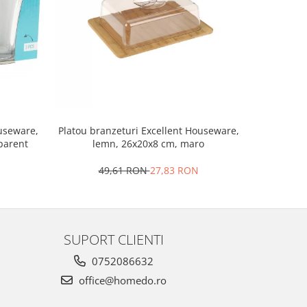
Set 2 ra
ouseware,
Platou branzeturi Excellent Houseware,
portela
sparent
lemn, 26x20x8 cm, maro
4
49,61 RON
27,83 RON
SUPORT CLIENTI
0752086632
office@homedo.ro