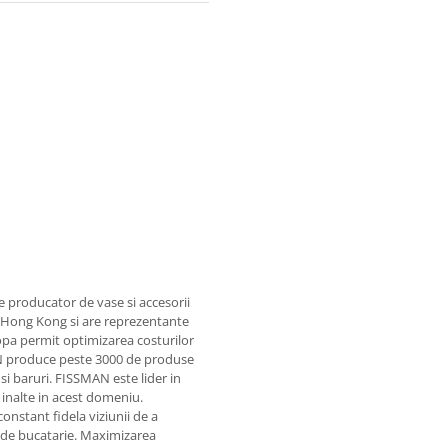
e producator de vase si accesorii
in Hong Kong si are reprezentante
ropa permit optimizarea costurilor
MAN produce peste 3000 de produse
si baruri. FISSMAN este lider in
 inalte in acest domeniu.
nstant fidela viziunii de a
e de bucatarie. Maximizarea