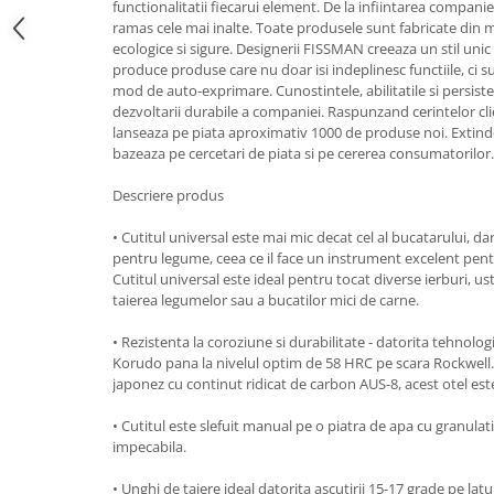
functionalitatii fiecarui element. De la infiintarea companie
Strecuratori
ramas cele mai inalte. Toate produsele sunt fabricate din ma
ecologice si sigure. Designerii FISSMAN creeaza un stil un
Tocatoare de bucatarie
produce produse care nu doar isi indeplinesc functiile, ci s
Adaptor plita
mod de auto-exprimare. Cunostintele, abilitatile si persiste
dezvoltarii durabile a companiei. Raspunzand cerintelor cli
Aprinzatoare aragaz
lanseaza pe piata aproximativ 1000 de produse noi. Extin
Arzatoare
bazeaza pe cercetari de piata si pe cererea consumatorilor
Cantare de bucatarie
Descriere produs
Dispesere detergent
Mixere
• Cutitul universal este mai mic decat cel al bucatarului, d
Odorizant frigider
pentru legume, ceea ce il face un instrument excelent pent
Cutitul universal este ideal pentru tocat diverse ierburi, u
Pensule bucatarie
taierea legumelor sau a bucatilor mici de carne.
Prosoape bucatarie
Seturi cutite
• Rezistenta la coroziune si durabilitate - datorita tehnologi
Korudo pana la nivelul optim de 58 HRC pe scara Rockwell. 
Ustensile de masurat
japonez cu continut ridicat de carbon AUS-8, acest otel este
Ustensile fragezire carne
• Cutitul este slefuit manual pe o piatra de apa cu granulat
Ustensile gatire la aburi
impecabila.
Vase pentru gatit
• Unghi de taiere ideal datorita ascutirii 15-17 grade pe latu
Capace pentru vase