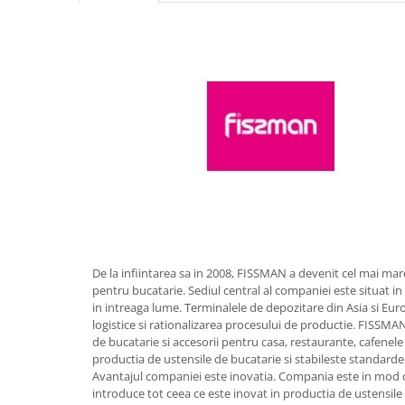
Obiecte mobilier
Accesorii mobilier
Dulapuri
Etajere
Rafturi
Ustensile pentru gatit
Ascutitori cutite
Cutite
Decojitoare fructe si legume
Foarfece alimentare
Mojare
Perii si bureti
De la infiintarea sa in 2008, FISSMAN a devenit cel mai mar
pentru bucatarie. Sediul central al companiei este situat 
Polonice, clesti, spatule, linguri
in intreaga lume. Terminalele de depozitare din Asia si Eu
Prese, tocatoare si feliatoare
logistice si rationalizarea procesului de productie. FISS
alimente
de bucatarie si accesorii pentru casa, restaurante, cafenele 
Razatori
productia de ustensile de bucatarie si stabileste standarde
Avantajul companiei este inovatia. Compania este in mod co
Seturi ustensile bucatarie
introduce tot ceea ce este inovat in productia de ustensil
Site