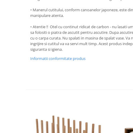
Oale si cratite
• Manerul cutitului, conform canoanelor japoneze, este din
Tavi copt
manipulare atenta.
Tigai
• ​​​​​Atentie !! Otel cu continut ridicat de carbon - nu las
Vesela si tacamuri
sa folositi o piatra de ascutit pentru ascutire. Dupa ascutire,
cu o carpa curata. Nu spalati in masina de spalat vase. Va 
Boluri
ingrijire si cutitul va va servi mult timp. Acest produs ind
Farfurii
siguranta si igiena.
Scurgatoare vase
Informatii conformitate produs
Seturi de tacamuri
Suporturi pentru tacamuri
Cani
Cesti
Pahare
Scrumiere
Seturi vesela
Suporturi farfurii
Suporturi pahare, cesti, cani
Untiere