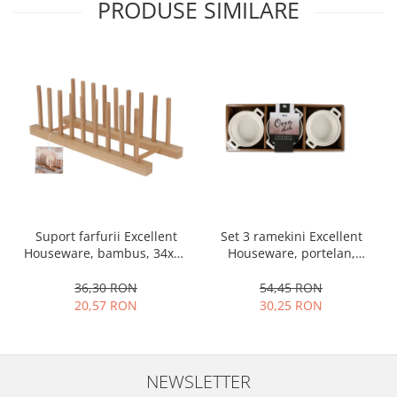
PRODUSE SIMILARE
Set 3 ramekini Excellent
Suport farfurii Excellent
Houseware, portelan,
Houseware, bambus, 34x12
13x10x4 cm, 130 ml, rotund
cm, maro
54,45 RON
36,30 RON
30,25 RON
20,57 RON
NEWSLETTER