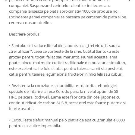
companiei. Raspunzand cerintelor clientilor in fiecare an,
Oale si cratite
compania lanseaza pe piata aproximativ 1000 de produse noi.
Tavi copt
Extinderea gamei companiei se bazeaza pe cercetari de piata si pe
cererea consumatorilor.
Tigai
Vesela si tacamuri
Descriere produs
Boluri
• Santoku se traduce literal din japoneza ca „trei virtuti”, sau ca
Farfurii
„trei utilizari”, ceea ce vorbeste de la sine. Cutitul Santoku este
Scurgatoare vase
grozav pentru tocat, feliat sau maruntit. Numai aceasta lama
poate inlocui mai multe cutite traditionale din bucatarie simultan,
Seturi de tacamuri
este excelent sa fie folosit atat pentru taierea carnii si a pestelui,
Suporturi pentru tacamuri
cat si pentru taierea legumelor si fructelor in mici felii sau cuburi.
Cani
• Rezistenta la coroziune si durabilitate - datorita tehnologiei
Cesti
speciale de intarire la rece Korudo pana la nivelul optim de 58
Pahare
HRC pe scara Rockwell. Lama este fabricata din otel japonez cu
Scrumiere
continut ridicat de carbon AUS-8, acest otel este foarte puternic si
foarte ascutit.
Seturi vesela
Suporturi farfurii
• Cutitul este slefuit manual pe o piatra de apa cu granulatie 6000
pentru o ascutire impecabila.
Suporturi pahare, cesti, cani
Untiere