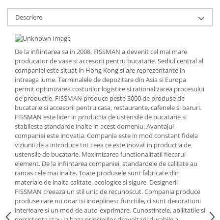
Strecuratori
Descriere
Tocatoare de bucatarie
Adaptor plita
Aprinzatoare aragaz
De la infiintarea sa in 2008, FISSMAN a devenit cel mai mare
producator de vase si accesorii pentru bucatarie. Sediul central al
Arzatoare
companiei este situat in Hong Kong si are reprezentante in
Cantare de bucatarie
intreaga lume. Terminalele de depozitare din Asia si Europa
Dispesere detergent
permit optimizarea costurilor logistice si rationalizarea procesului
de productie. FISSMAN produce peste 3000 de produse de
Mixere
bucatarie si accesorii pentru casa, restaurante, cafenele si baruri.
Odorizant frigider
FISSMAN este lider in productia de ustensile de bucatarie si
stabileste standarde inalte in acest domeniu. Avantajul
Pensule bucatarie
companiei este inovatia. Compania este in mod constant fidela
Prosoape bucatarie
viziunii de a introduce tot ceea ce este inovat in productia de
Seturi cutite
ustensile de bucatarie. Maximizarea functionalitatii fiecarui
element. De la infiintarea companiei, standardele de calitate au
Ustensile de masurat
ramas cele mai inalte. Toate produsele sunt fabricate din
Ustensile fragezire carne
materiale de inalta calitate, ecologice si sigure. Designerii
Ustensile gatire la aburi
FISSMAN creeaza un stil unic de recunoscut. Compania produce
produse care nu doar isi indeplinesc functiile, ci sunt decoratiuni
Vase pentru gatit
interioare si un mod de auto-exprimare. Cunostintele, abilitatile si
Capace pentru vase
persistenta stau la baza principiilor dezvoltarii durabile a