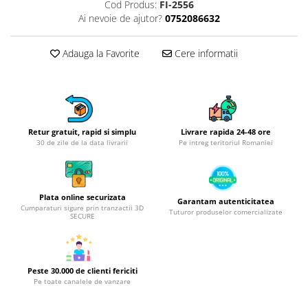
Obiecte mobilier
Cod Produs:
FI-2556
Ai nevoie de ajutor?
0752086632
Accesorii mobilier
Dulapuri
Adauga la Favorite
Cere informatii
Etajere
Rafturi
Ustensile pentru gatit
Ascutitori cutite
Cutite
Retur gratuit, rapid si simplu
Livrare rapida 24-48 ore
30 de zile de la data livrarii
Pe intreg teritoriul Romaniei
Decojitoare fructe si legume
Foarfece alimentare
Mojare
Plata online securizata
Garantam autenticitatea
Perii si bureti
Cumparaturi sigure prin tranzactii 3D
Tuturor produselor comercializate
SECURE
Polonice, clesti, spatule, linguri
Prese, tocatoare si feliatoare
alimente
Razatori
Peste 30.000 de clienti fericiti
Pe toate canalele de vanzare
Seturi ustensile bucatarie
Site