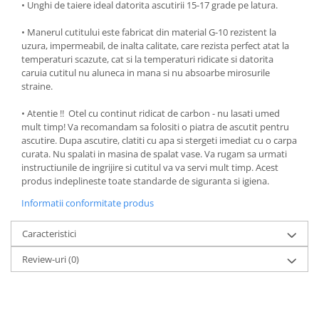
• Unghi de taiere ideal datorita ascutirii 15-17 grade pe latura.
Ustensile cofetarie si patiserie
• Manerul cutitului este fabricat din material G-10 rezistent la
Ramekin
uzura, impermeabil, de inalta calitate, care rezista perfect atat la
Tavi si forme prajituri
temperaturi scazute, cat si la temperaturi ridicate si datorita
caruia cutitul nu aluneca in mana si nu absoarbe mirosurile
Aparate prajituri
straine.
Facalete
Forme briose
• ​​​​​Atentie !! Otel cu continut ridicat de carbon - nu lasati umed
mult timp! Va recomandam sa folositi o piatra de ascutit pentru
Lumanari tort
ascutire. Dupa ascutire, clatiti cu apa si stergeti imediat cu o carpa
Ornare, insiropare si decorare
curata. Nu spalati in masina de spalat vase. Va rugam sa urmati
prajituri
instructiunile de ingrijire si cutitul va va servi mult timp. Acest
produs indeplineste toate standarde de siguranta si igiena.
Portionatoare si feliatoare
Posuri si duiuri
Informatii conformitate produs
Raclete patiserie
Caracteristici
Suporturi prajituri
Tavi detasabile
Review-uri
(0)
Tavi si forme fursecuri
Ustensile antiaderente
Ustensile de masura