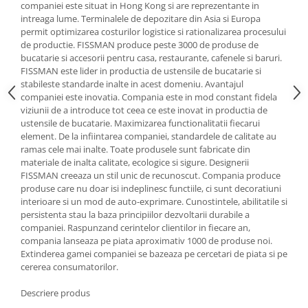
companiei este situat in Hong Kong si are reprezentante in
Oale si cratite
intreaga lume. Terminalele de depozitare din Asia si Europa
permit optimizarea costurilor logistice si rationalizarea procesului
Tavi copt
de productie. FISSMAN produce peste 3000 de produse de
Tigai
bucatarie si accesorii pentru casa, restaurante, cafenele si baruri.
Vesela si tacamuri
FISSMAN este lider in productia de ustensile de bucatarie si
stabileste standarde inalte in acest domeniu. Avantajul
Boluri
companiei este inovatia. Compania este in mod constant fidela
Farfurii
viziunii de a introduce tot ceea ce este inovat in productia de
ustensile de bucatarie. Maximizarea functionalitatii fiecarui
Scurgatoare vase
element. De la infiintarea companiei, standardele de calitate au
Seturi de tacamuri
ramas cele mai inalte. Toate produsele sunt fabricate din
Suporturi pentru tacamuri
materiale de inalta calitate, ecologice si sigure. Designerii
FISSMAN creeaza un stil unic de recunoscut. Compania produce
Cani
produse care nu doar isi indeplinesc functiile, ci sunt decoratiuni
Cesti
interioare si un mod de auto-exprimare. Cunostintele, abilitatile si
persistenta stau la baza principiilor dezvoltarii durabile a
Pahare
companiei. Raspunzand cerintelor clientilor in fiecare an,
Scrumiere
compania lanseaza pe piata aproximativ 1000 de produse noi.
Seturi vesela
Extinderea gamei companiei se bazeaza pe cercetari de piata si pe
cererea consumatorilor.
Suporturi farfurii
Suporturi pahare, cesti, cani
Descriere produs
Untiere