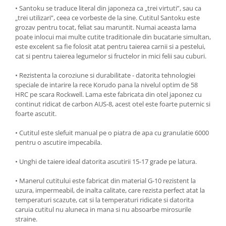
• Santoku se traduce literal din japoneza ca „trei virtuti”, sau ca
Ustensile cofetarie si patiserie
„trei utilizari”, ceea ce vorbeste de la sine. Cutitul Santoku este
Ramekin
grozav pentru tocat, feliat sau maruntit. Numai aceasta lama
poate inlocui mai multe cutite traditionale din bucatarie simultan,
Tavi si forme prajituri
este excelent sa fie folosit atat pentru taierea carnii si a pestelui,
Aparate prajituri
cat si pentru taierea legumelor si fructelor in mici felii sau cuburi.
Facalete
• Rezistenta la coroziune si durabilitate - datorita tehnologiei
Forme briose
speciale de intarire la rece Korudo pana la nivelul optim de 58
Lumanari tort
HRC pe scara Rockwell. Lama este fabricata din otel japonez cu
continut ridicat de carbon AUS-8, acest otel este foarte puternic si
Ornare, insiropare si decorare
foarte ascutit.
prajituri
Portionatoare si feliatoare
• Cutitul este slefuit manual pe o piatra de apa cu granulatie 6000
Posuri si duiuri
pentru o ascutire impecabila.
Raclete patiserie
• Unghi de taiere ideal datorita ascutirii 15-17 grade pe latura.
Suporturi prajituri
• Manerul cutitului este fabricat din material G-10 rezistent la
Tavi detasabile
uzura, impermeabil, de inalta calitate, care rezista perfect atat la
Tavi si forme fursecuri
temperaturi scazute, cat si la temperaturi ridicate si datorita
Ustensile antiaderente
caruia cutitul nu aluneca in mana si nu absoarbe mirosurile
straine.
Ustensile de masura