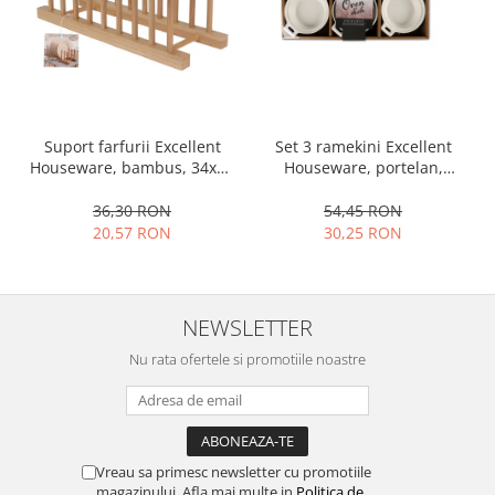
Set 3 ramekini Excellent
Suport farfurii Excellent
Houseware, portelan,
Houseware, bambus, 34x12
13x10x4 cm, 130 ml, rotund
cm, maro
54,45 RON
36,30 RON
30,25 RON
20,57 RON
NEWSLETTER
Nu rata ofertele si promotiile noastre
Vreau sa primesc newsletter cu promotiile
magazinului. Afla mai multe in
Politica de