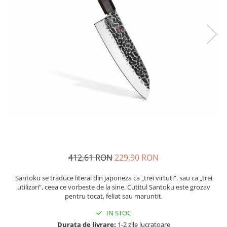
Fructiere si cosuri
Rafturi
Ceasuri decorative
Rucsacuri
Naproane si capace acoperire
Suporturi
Covorase intrare
alimente
Suporturi si rame fotografii
Oliviere si solnite
Odorizante
Platouri servire
Odorizante auto
Suporturi oale
Odorizante camera
Tavi servire
Seturi desen
Seturi servire tapas
Sosiere
Suport servetele
Depozitare alimente
Caserole
412,61 RON
229,90 RON
Cutii Alimentare
Cutii pentru paine
Santoku se traduce literal din japoneza ca „trei virtuti”, sau ca „trei
utilizari”, ceea ce vorbeste de la sine. Cutitul Santoku este grozav
Recipiente si borcane
pentru tocat, feliat sau maruntit.
Organizatoare frigider
IN STOC
Recipiente condimente
Durata de livrare:
1-2 zile lucratoare