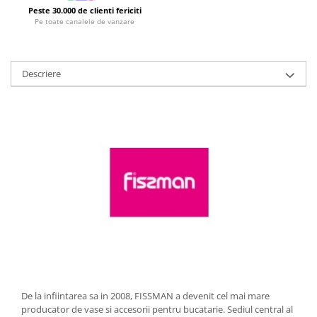
Peste 30.000 de clienti fericiti
Strecuratori
Pe toate canalele de vanzare
Tocatoare de bucatarie
Adaptor plita
Aprinzatoare aragaz
Descriere
Arzatoare
Cantare de bucatarie
Dispesere detergent
Mixere
Odorizant frigider
Pensule bucatarie
Prosoape bucatarie
Seturi cutite
Ustensile de masurat
Ustensile fragezire carne
Ustensile gatire la aburi
Vase pentru gatit
De la infiintarea sa in 2008, FISSMAN a devenit cel mai mare
producator de vase si accesorii pentru bucatarie. Sediul central al
Capace pentru vase