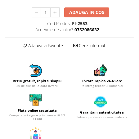
Obiecte mobilier
Accesorii mobilier
ADAUGA IN COS
Dulapuri
Cod Produs:
FI-2553
Etajere
Ai nevoie de ajutor?
0752086632
Rafturi
Ustensile pentru gatit
Adauga la Favorite
Cere informatii
Ascutitori cutite
Cutite
Decojitoare fructe si legume
Foarfece alimentare
Retur gratuit, rapid si simplu
Livrare rapida 24-48 ore
Mojare
30 de zile de la data livrarii
Pe intreg teritoriul Romaniei
Perii si bureti
Polonice, clesti, spatule, linguri
Prese, tocatoare si feliatoare
Plata online securizata
Garantam autenticitatea
alimente
Cumparaturi sigure prin tranzactii 3D
Tuturor produselor comercializate
SECURE
Razatori
Seturi ustensile bucatarie
Site