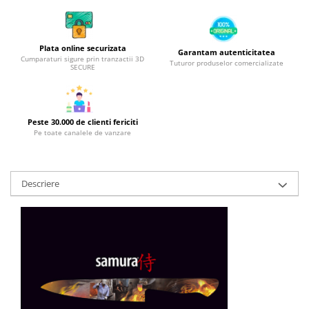
Obiecte mobilier
Accesorii mobilier
Dulapuri
Plata online securizata
Garantam autenticitatea
Etajere
Cumparaturi sigure prin tranzactii 3D
Tuturor produselor comercializate
SECURE
Rafturi
Ustensile pentru gatit
Ascutitori cutite
Peste 30.000 de clienti fericiti
Cutite
Pe toate canalele de vanzare
Decojitoare fructe si legume
Foarfece alimentare
Descriere
Mojare
Perii si bureti
Polonice, clesti, spatule, linguri
Prese, tocatoare si feliatoare
alimente
Razatori
Seturi ustensile bucatarie
Site