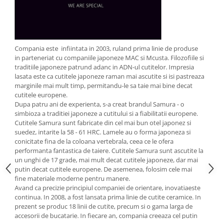
Strecuratori
Tocatoare de bucatarie
Adaptor plita
Compania este infiintata in 2003, ruland prima linie de produse
Aprinzatoare aragaz
in parteneriat cu companiile japoneze MAC si Mcusta. Filozofiile si
Arzatoare
traditiile japoneze patrund adanc in ADN-ul cutitelor. Impresia
Cantare de bucatarie
lasata este ca cutitele japoneze raman mai ascutite si isi pastreaza
marginile mai mult timp, permitandu-le sa taie mai bine decat
Dispesere detergent
cutitele europene.
Mixere
Dupa patru ani de experienta, s-a creat brandul Samura - o
Odorizant frigider
simbioza a traditiei japoneze a cutitului si a fiabilitatii europene.
Cutitele Samura sunt fabricate din cel mai bun otel japonez si
Pensule bucatarie
suedez, intarite la 58 - 61 HRC. Lamele au o forma japoneza si
Prosoape bucatarie
conicitate fina de la coloana vertebrala, ceea ce le ofera
performanta fantastica de taiere. Cutitele Samura sunt ascutite la
Seturi cutite
un unghi de 17 grade, mai mult decat cutitele japoneze, dar mai
Ustensile de masurat
putin decat cutitele europene. De asemenea, folosim cele mai
Ustensile fragezire carne
fine materiale moderne pentru manere.
Avand ca precizie principiul companiei de orientare, inovatiaeste
Ustensile gatire la aburi
continua. In 2008, a fost lansata prima linie de cutite ceramice. In
Vase pentru gatit
prezent se produc 18 linii de cutite, precum si o gama larga de
accesorii de bucatarie. In fiecare an, compania creeaza cel putin
Capace pentru vase