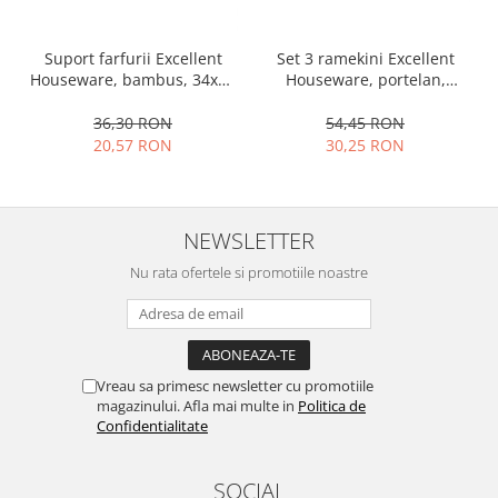
Set 3 ramekini Excellent
Suport farfurii Excellent
Houseware, portelan,
Houseware, bambus, 34x12
13x10x4 cm, 130 ml, rotund
cm, maro
54,45 RON
36,30 RON
30,25 RON
20,57 RON
NEWSLETTER
Nu rata ofertele si promotiile noastre
Vreau sa primesc newsletter cu promotiile
magazinului. Afla mai multe in
Politica de
Confidentialitate
SOCIAL