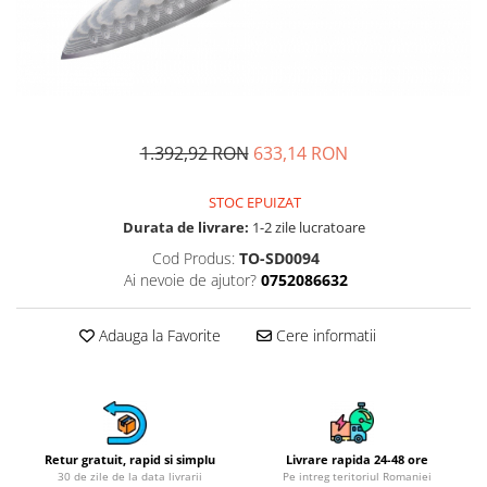
Fructiere si cosuri
Rafturi
Ceasuri decorative
Rucsacuri
Naproane si capace acoperire
Suporturi
Covorase intrare
alimente
Suporturi si rame fotografii
Oliviere si solnite
Odorizante
Platouri servire
Odorizante auto
Suporturi oale
1.392,92 RON
633,14 RON
Odorizante camera
Tavi servire
Seturi desen
Seturi servire tapas
STOC EPUIZAT
Sosiere
Durata de livrare:
1-2 zile lucratoare
Suport servetele
Cod Produs:
TO-SD0094
Ai nevoie de ajutor?
0752086632
Depozitare alimente
Caserole
Adauga la Favorite
Cere informatii
Cutii Alimentare
Cutii pentru paine
Recipiente si borcane
Organizatoare frigider
Recipiente condimente
Retur gratuit, rapid si simplu
Livrare rapida 24-48 ore
30 de zile de la data livrarii
Pe intreg teritoriul Romaniei