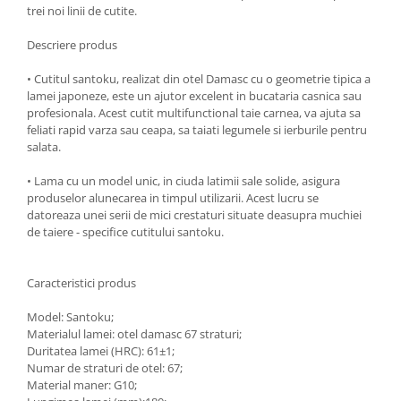
trei noi linii de cutite.
Oale si cratite
Tavi copt
Descriere produs
Tigai
• Cutitul santoku, realizat din otel Damasc cu o geometrie tipica a
Vesela si tacamuri
lamei japoneze, este un ajutor excelent in bucataria casnica sau
profesionala. Acest cutit multifunctional taie carnea, va ajuta sa
Boluri
feliati rapid varza sau ceapa, sa taiati legumele si ierburile pentru
Farfurii
salata.
Scurgatoare vase
• Lama cu un model unic, in ciuda latimii sale solide, asigura
Seturi de tacamuri
produselor alunecarea in timpul utilizarii. Acest lucru se
Suporturi pentru tacamuri
datoreaza unei serii de mici crestaturi situate deasupra muchiei
de taiere - specifice cutitului santoku.
Cani
Cesti
Pahare
Caracteristici produs
Scrumiere
Model: Santoku;
Seturi vesela
Materialul lamei: otel damasc 67 straturi;
Suporturi farfurii
Duritatea lamei (HRC): 61±1;
Numar de straturi de otel: 67;
Suporturi pahare, cesti, cani
Material maner: G10;
Untiere