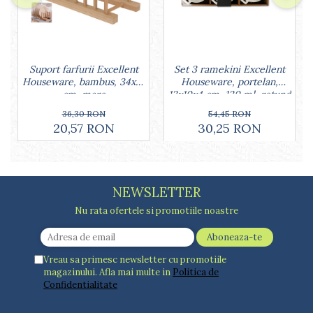
Set 3 ramekini Excellent
Suport farfurii Excellent
Houseware, portelan,
Houseware, bambus, 34x12
13x10x4 cm, 130 ml, rotund
cm, maro
54,45 RON
36,30 RON
30,25 RON
20,57 RON
NEWSLETTER
Nu rata ofertele si promotiile noastre
Vreau sa primesc newsletter cu promotiile
magazinului. Afla mai multe in
Politica de
Confidentialitate