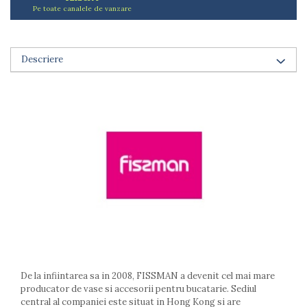
Pe toate canalele de vanzare
Arzatoare
Cantare de bucatarie
Dispesere detergent
Descriere
Mixere
Odorizant frigider
Pensule bucatarie
Prosoape bucatarie
Seturi cutite
Ustensile de masurat
Ustensile fragezire carne
Ustensile gatire la aburi
Vase pentru gatit
Capace pentru vase
Oale si cratite
Tavi copt
Tigai
De la infiintarea sa in 2008, FISSMAN a devenit cel mai mare
Vesela si tacamuri
producator de vase si accesorii pentru bucatarie. Sediul
Boluri
central al companiei este situat in Hong Kong si are