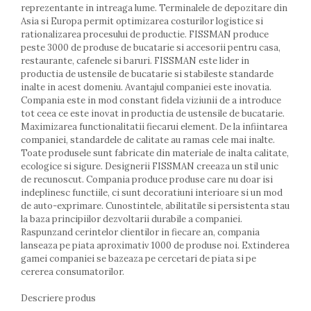
reprezentante in intreaga lume. Terminalele de depozitare din
Farfurii
Asia si Europa permit optimizarea costurilor logistice si
Scurgatoare vase
rationalizarea procesului de productie. FISSMAN produce
Seturi de tacamuri
peste 3000 de produse de bucatarie si accesorii pentru casa,
Suporturi pentru tacamuri
restaurante, cafenele si baruri. FISSMAN este lider in
productia de ustensile de bucatarie si stabileste standarde
Cani
inalte in acest domeniu. Avantajul companiei este inovatia.
Cesti
Compania este in mod constant fidela viziunii de a introduce
Pahare
tot ceea ce este inovat in productia de ustensile de bucatarie.
Scrumiere
Maximizarea functionalitatii fiecarui element. De la infiintarea
companiei, standardele de calitate au ramas cele mai inalte.
Seturi vesela
Toate produsele sunt fabricate din materiale de inalta calitate,
Suporturi farfurii
ecologice si sigure. Designerii FISSMAN creeaza un stil unic
Suporturi pahare, cesti, cani
de recunoscut. Compania produce produse care nu doar isi
indeplinesc functiile, ci sunt decoratiuni interioare si un mod
Untiere
de auto-exprimare. Cunostintele, abilitatile si persistenta stau
Ustensile cofetarie si patiserie
la baza principiilor dezvoltarii durabile a companiei.
Ramekin
Raspunzand cerintelor clientilor in fiecare an, compania
lanseaza pe piata aproximativ 1000 de produse noi. Extinderea
Tavi si forme prajituri
gamei companiei se bazeaza pe cercetari de piata si pe
Aparate prajituri
cererea consumatorilor.
Facalete
Forme briose
Descriere produs