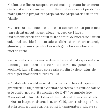
Lumanari tort
• In lumea culinara, se spune ca cel mai important instrument
Ornare, insiropare si decorare
din bucatarie este un cutit bun. Un cutit ales corect poate fi de
prajituri
mare ajutor in pregatirea preparatelor preparatelor de toate
Portionatoare si feliatoare
felurile.
Posuri si duiuri
• Cutitul este mai mic decat un cutit de bucatar, dar putin mai
Raclete patiserie
mare decat un cutit pentru legume, ceea ce il face un
Suporturi prajituri
instrument excelent pentru multe sarcini de bucatarie. Cutitul
Tavi detasabile
universal este ideal pentru taierea diferitelor ierburi, usturoi,
ghimbir, precum si pentru taierea legumelor sau a bucatilor
Tavi si forme fursecuri
mici de carne.
Ustensile antiaderente
Ustensile de masura
• Rezistenta la coroziune si durabilitate datorita specialitatii
tehnologei de intarire la rece Korudo la 61 HRC pe scara
Rockwell. Lama Damasc este realizata din 67 de straturi de
otel super inoxidabil durabil VG-10.
• Cutitul este ascutit manual pe o piatra pe baza de apa cu
granulatie 6000, pentru o claritate perfecta. Unghiul de taiere
este conform datorita ascutirii de 15-17 ° pe ambele fete.
Manerul cutitului este fabricat din material de inalta calitate,
rezistent la apa, rezistent la uzura G-10, care rezista perfect
atat la temperaturi scazute, cat si la temperaturi ridicate si,