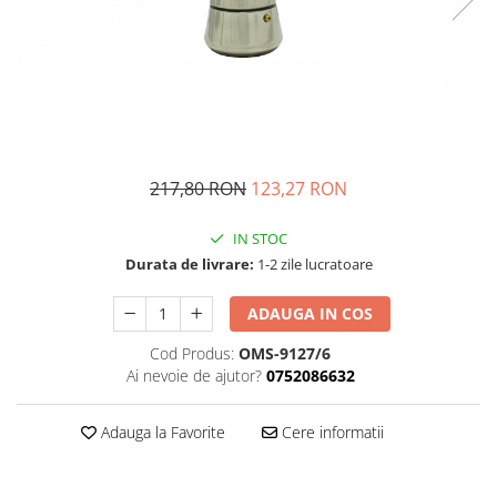
Fructiere si cosuri
Rafturi
Ceasuri decorative
Rucsacuri
Naproane si capace acoperire
Suporturi
Covorase intrare
alimente
Suporturi si rame fotografii
Oliviere si solnite
Odorizante
Platouri servire
Odorizante auto
Suporturi oale
Odorizante camera
Tavi servire
217,80 RON
123,27 RON
Seturi desen
Seturi servire tapas
Sosiere
IN STOC
Suport servetele
Durata de livrare:
1-2 zile lucratoare
Depozitare alimente
ADAUGA IN COS
Caserole
Cutii Alimentare
Cod Produs:
OMS-9127/6
Ai nevoie de ajutor?
0752086632
Cutii pentru paine
Recipiente si borcane
Adauga la Favorite
Cere informatii
Organizatoare frigider
Recipiente condimente