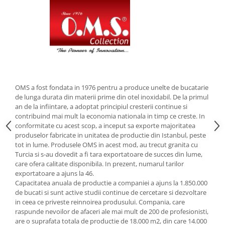
Strecuratori
Tocatoare de bucatarie
Adaptor plita
Aprinzatoare aragaz
Arzatoare
Cantare de bucatarie
OMS a fost fondata in 1976 pentru a produce unelte de bucatarie
Dispesere detergent
de lunga durata din materii prime din otel inoxidabil. De la primul
Mixere
an de la infiintare, a adoptat principiul cresterii continue si
contribuind mai mult la economia nationala in timp ce creste. In
Odorizant frigider
conformitate cu acest scop, a inceput sa exporte majoritatea
Pensule bucatarie
produselor fabricate in unitatea de productie din Istanbul, peste
Prosoape bucatarie
tot in lume. Produsele OMS in acest mod, au trecut granita cu
Turcia si s-au dovedit a fi tara exportatoare de succes din lume,
Seturi cutite
care ofera calitate disponibila. In prezent, numarul tarilor
Ustensile de masurat
exportatoare a ajuns la 46.
Ustensile fragezire carne
Capacitatea anuala de productie a companiei a ajuns la 1.850.000
de bucati si sunt active studii continue de cercetare si dezvoltare
Ustensile gatire la aburi
in ceea ce priveste reinnoirea produsului. Compania, care
Vase pentru gatit
raspunde nevoilor de afaceri ale mai mult de 200 de profesionisti,
are o suprafata totala de productie de 18.000 m2, din care 14.000
Capace pentru vase