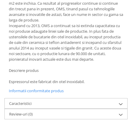
m2 este inchisa. Ca rezultat al progreselor continue si continue
Oale si cratite
din trecut pana in prezent, OMS, tinand pasul cu tehnologiile
Tavi copt
avansate si inovatiile de astazi, face un nume in sector cu gama sa
larga de produse.
Tigai
Incepand cu 2013, OMS a continuat sa isi extinda capacitatea cu
Vesela si tacamuri
noi produse adaugate liniei sale de productie. In plus fata de
ustensilele de bucatarie din otel inoxidabil, au inceput productia
Boluri
de oale din ceramica si teflon antiaderent si incepand cu sfarsitul
Farfurii
anului 2014 au inceput vasele si tigaile din granit. Cu aceste doua
noi sectoare, cu o productie lunara de 90.000 de unitati,
Scurgatoare vase
pionieratul inovarii actuale este dus mai departe.
Seturi de tacamuri
Suporturi pentru tacamuri
Descriere produs
Cani
Espressorul este fabricat din otel inoxidabil.
Cesti
Informatii conformitate produs
Pahare
Scrumiere
Caracteristici
Seturi vesela
Review-uri
(0)
Suporturi farfurii
Suporturi pahare, cesti, cani
Untiere