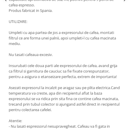
cafea espresso.
Oale si cratite
Produs fabricat in Spania.
Tavi copt
UTILIZARE:
Tigai
Vesela si tacamuri
Umpleti cu apa partea de jos a expresorului de cafea, montati
filtrul ce are forma unei palnii, apoi umpleti-l cu cafea macinata
Boluri
mediu.
Farfurii
Scurgatoare vase
Nu tasati cafeaua excesiv.
Seturi de tacamuri
Insurubati cele doua parti ale expresorului de cafea, avand grija
Suporturi pentru tacamuri
ca filtrul si garnitura de cauciuc sa fie fixate corespunzator,
Cani
pentru a asigura o etanseizare perfecta, extrem de importanta!
Cesti
Asezati expresorul la incalzit pe aragaz sau pe plita electrica.Cand
Pahare
temperatura va creste, apa din recipientul aflat la baza
Scrumiere
expresorului se va ridica prin sita fina ce contine cafea macinata,
trecand prin tubul colector si ajungand astfel direct in recipientul
Seturi vesela
pentru colectarea cafelei.
Suporturi farfurii
Atentie:
Suporturi pahare, cesti, cani
- Nu lasati espressorul nesupravegheat. Cafeau va fi gata in
Untiere