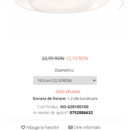
Fructiere si cosuri
Rafturi
Ceasuri decorative
Rucsacuri
Naproane si capace acoperire
Suporturi
Covorase intrare
alimente
Suporturi si rame fotografii
Oliviere si solnite
Odorizante
Platouri servire
Odorizante auto
Suporturi oale
Odorizante camera
Tavi servire
Seturi desen
Seturi servire tapas
22,99 RON
12,10 RON
Sosiere
Suport servetele
Diametru
:
Depozitare alimente
Caserole
STOC EPUIZAT
Cutii Alimentare
Durata de livrare:
1-2 zile lucratoare
Cutii pentru paine
Cod Produs:
KO-628100100
Recipiente si borcane
Ai nevoie de ajutor?
0752086632
Organizatoare frigider
Recipiente condimente
Adauga la Favorite
Cere informatii