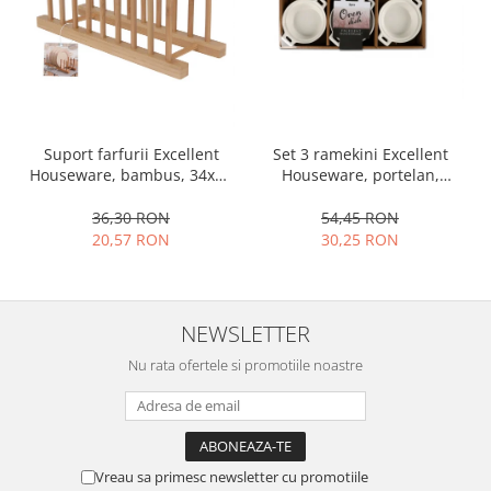
Oale si cratite
Tavi copt
Tigai
Vesela si tacamuri
Boluri
Set 3 ramekini Excellent
Suport farfurii Excellent
Farfurii
Houseware, portelan,
Houseware, bambus, 34x12
13x10x4 cm, 130 ml, rotund
cm, maro
Scurgatoare vase
54,45 RON
36,30 RON
Seturi de tacamuri
30,25 RON
20,57 RON
Suporturi pentru tacamuri
Cani
Cesti
NEWSLETTER
Pahare
Nu rata ofertele si promotiile noastre
Scrumiere
Seturi vesela
Suporturi farfurii
Suporturi pahare, cesti, cani
Vreau sa primesc newsletter cu promotiile
Untiere