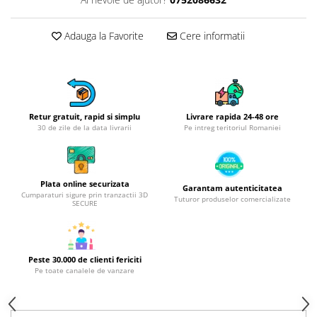
Obiecte mobilier
Accesorii mobilier
Adauga la Favorite
Cere informatii
Dulapuri
Etajere
Rafturi
Ustensile pentru gatit
Ascutitori cutite
Retur gratuit, rapid si simplu
Livrare rapida 24-48 ore
30 de zile de la data livrarii
Pe intreg teritoriul Romaniei
Cutite
Decojitoare fructe si legume
Foarfece alimentare
Plata online securizata
Garantam autenticitatea
Mojare
Cumparaturi sigure prin tranzactii 3D
Tuturor produselor comercializate
SECURE
Perii si bureti
Polonice, clesti, spatule, linguri
Prese, tocatoare si feliatoare
alimente
Peste 30.000 de clienti fericiti
Pe toate canalele de vanzare
Razatori
Seturi ustensile bucatarie
Site