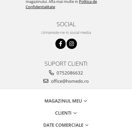
magazinului. Afla mai multe in
Politica de
Ustensile cofetarie si patiserie
Confidentialitate
Ramekin
SOCIAL
Tavi si forme prajituri
Aparate prajituri
Urmareste-ne in social media
Facalete
Forme briose
Lumanari tort
Ornare, insiropare si decorare
SUPORT CLIENTI
prajituri
0752086632
Portionatoare si feliatoare
office@homedo.ro
Posuri si duiuri
Raclete patiserie
Suporturi prajituri
MAGAZINUL MEU
Tavi detasabile
CLIENTI
Tavi si forme fursecuri
Ustensile antiaderente
DATE COMERCIALE
Ustensile de masura