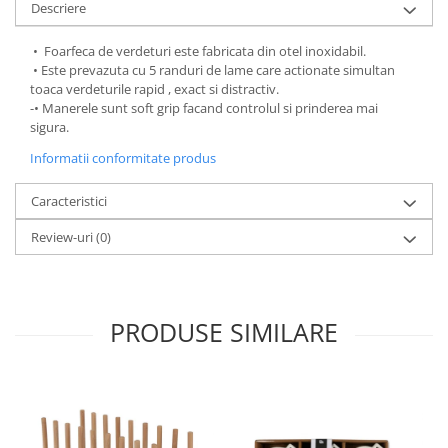
Descriere
Strecuratori
Tocatoare de bucatarie
• Foarfeca de verdeturi este fabricata din otel inoxidabil.
• Este prevazuta cu 5 randuri de lame care actionate simultan
Adaptor plita
toaca verdeturile rapid , exact si distractiv.
Aprinzatoare aragaz
-• Manerele sunt soft grip facand controlul si prinderea mai
sigura.
Arzatoare
Cantare de bucatarie
Informatii conformitate produs
Dispesere detergent
Caracteristici
Mixere
Odorizant frigider
Review-uri
(0)
Pensule bucatarie
Prosoape bucatarie
Seturi cutite
PRODUSE SIMILARE
Ustensile de masurat
Ustensile fragezire carne
Ustensile gatire la aburi
Vase pentru gatit
Capace pentru vase