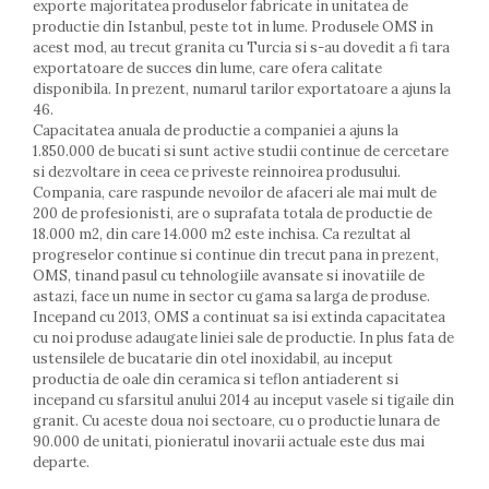
exporte majoritatea produselor fabricate in unitatea de
Farfurii
productie din Istanbul, peste tot in lume. Produsele OMS in
Scurgatoare vase
acest mod, au trecut granita cu Turcia si s-au dovedit a fi tara
Seturi de tacamuri
exportatoare de succes din lume, care ofera calitate
disponibila. In prezent, numarul tarilor exportatoare a ajuns la
Suporturi pentru tacamuri
46.
Cani
Capacitatea anuala de productie a companiei a ajuns la
Cesti
1.850.000 de bucati si sunt active studii continue de cercetare
si dezvoltare in ceea ce priveste reinnoirea produsului.
Pahare
Compania, care raspunde nevoilor de afaceri ale mai mult de
Scrumiere
200 de profesionisti, are o suprafata totala de productie de
Seturi vesela
18.000 m2, din care 14.000 m2 este inchisa. Ca rezultat al
Suporturi farfurii
progreselor continue si continue din trecut pana in prezent,
OMS, tinand pasul cu tehnologiile avansate si inovatiile de
Suporturi pahare, cesti, cani
astazi, face un nume in sector cu gama sa larga de produse.
Untiere
Incepand cu 2013, OMS a continuat sa isi extinda capacitatea
Ustensile cofetarie si patiserie
cu noi produse adaugate liniei sale de productie. In plus fata de
ustensilele de bucatarie din otel inoxidabil, au inceput
Ramekin
productia de oale din ceramica si teflon antiaderent si
Tavi si forme prajituri
incepand cu sfarsitul anului 2014 au inceput vasele si tigaile din
Aparate prajituri
granit. Cu aceste doua noi sectoare, cu o productie lunara de
90.000 de unitati, pionieratul inovarii actuale este dus mai
Facalete
departe.
Forme briose