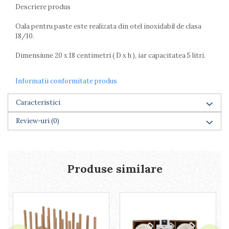
Lumanari tort
Descriere produs
Ornare, insiropare si decorare
prajituri
Oala pentru paste este realizata din otel inoxidabil de clasa
18/10.
Portionatoare si feliatoare
Posuri si duiuri
Dimensiune 20 x 18 centimetri ( D x h ), iar capacitatea 5 litri.
Raclete patiserie
Suporturi prajituri
Informatii conformitate produs
Tavi detasabile
Tavi si forme fursecuri
Caracteristici
Ustensile antiaderente
Review-uri
(0)
Ustensile de masura
Produse similare