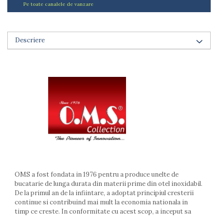
Pe toate canalele de vanzare
Arzatoare
Cantare de bucatarie
Dispesere detergent
Descriere
Mixere
Odorizant frigider
Pensule bucatarie
Prosoape bucatarie
Seturi cutite
Ustensile de masurat
Ustensile fragezire carne
Ustensile gatire la aburi
Vase pentru gatit
Capace pentru vase
Oale si cratite
OMS a fost fondata in 1976 pentru a produce unelte de
Tavi copt
bucatarie de lunga durata din materii prime din otel inoxidabil.
Tigai
De la primul an de la infiintare, a adoptat principiul cresterii
Vesela si tacamuri
continue si contribuind mai mult la economia nationala in
timp ce creste. In conformitate cu acest scop, a inceput sa
Boluri