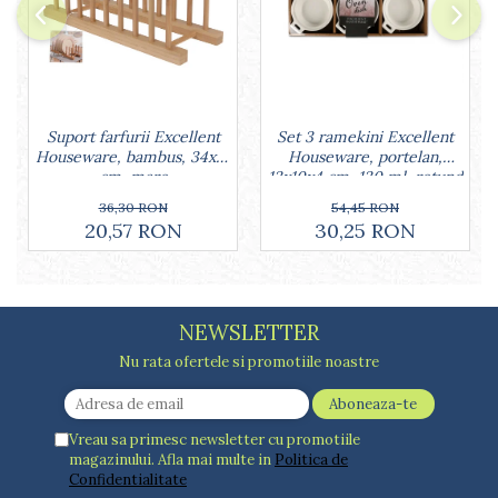
Set 3 ramekini Excellent
Suport farfurii Excellent
Houseware, portelan,
Houseware, bambus, 34x12
13x10x4 cm, 130 ml, rotund
cm, maro
54,45 RON
36,30 RON
30,25 RON
20,57 RON
NEWSLETTER
Nu rata ofertele si promotiile noastre
Vreau sa primesc newsletter cu promotiile
magazinului. Afla mai multe in
Politica de
Confidentialitate