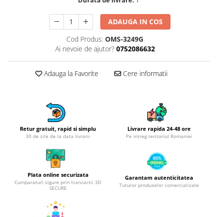
Obiecte mobilier
Accesorii mobilier
ADAUGA IN COS
Dulapuri
Cod Produs:
OMS-3249G
Etajere
Ai nevoie de ajutor?
0752086632
Rafturi
Ustensile pentru gatit
Adauga la Favorite
Cere informatii
Ascutitori cutite
Cutite
Decojitoare fructe si legume
Foarfece alimentare
Retur gratuit, rapid si simplu
Livrare rapida 24-48 ore
Mojare
30 de zile de la data livrarii
Pe intreg teritoriul Romaniei
Perii si bureti
Polonice, clesti, spatule, linguri
Prese, tocatoare si feliatoare
Plata online securizata
Garantam autenticitatea
alimente
Cumparaturi sigure prin tranzactii 3D
Tuturor produselor comercializate
SECURE
Razatori
Seturi ustensile bucatarie
Site