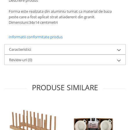
Descriere produs
Ustensile cofetarie si patiserie
Forma este realizata din aluminiu turnat ca material de baza
Ramekin
peste care a fost aplicat strat atiaderent din granit.
Dimensiuni:34x14 centimetri
Tavi si forme prajituri
Aparate prajituri
Informatii conformitate produs
Facalete
Forme briose
Caracteristici
Lumanari tort
Review-uri
(0)
Ornare, insiropare si decorare
prajituri
Portionatoare si feliatoare
Posuri si duiuri
PRODUSE SIMILARE
Raclete patiserie
Suporturi prajituri
Tavi detasabile
Tavi si forme fursecuri
Ustensile antiaderente
Ustensile de masura