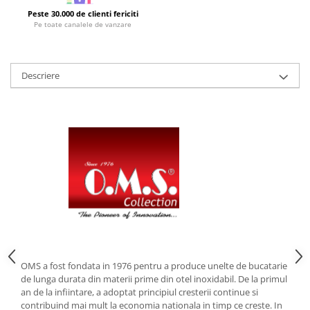
Peste 30.000 de clienti fericiti
Strecuratori
Pe toate canalele de vanzare
Tocatoare de bucatarie
Adaptor plita
Aprinzatoare aragaz
Descriere
Arzatoare
Cantare de bucatarie
Dispesere detergent
Mixere
Odorizant frigider
Pensule bucatarie
Prosoape bucatarie
Seturi cutite
Ustensile de masurat
Ustensile fragezire carne
OMS a fost fondata in 1976 pentru a produce unelte de bucatarie
Ustensile gatire la aburi
de lunga durata din materii prime din otel inoxidabil. De la primul
Vase pentru gatit
an de la infiintare, a adoptat principiul cresterii continue si
contribuind mai mult la economia nationala in timp ce creste. In
Capace pentru vase