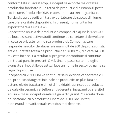
conformitate cu acest scop, a inceput sa exporte majoritatea
Oale si cratite
produselor fabricate in unitatea de productie din Istanbul, peste
Tavi copt
tot in lume. Produsele OMS in acest mod, au trecut granita cu
Turcia si s-au dovedit a fi tara exportatoare de succes din lume,
Tigai
care ofera calitate disponibila. In prezent, numarul tarilor
Vesela si tacamuri
exportatoare a ajuns la 46.
Capacitatea anuala de productie a companiei a ajuns la 1.850.000
Boluri
de bucati si sunt active studii continue de cercetare si dezvoltare
Farfurii
in ceea ce priveste reinnoirea produsului. Compania, care
raspunde nevoilor de afaceri ale mai mult de 200 de profesionisti,
Scurgatoare vase
are o suprafata totala de productie de 18.000 m2, din care 14.000
Seturi de tacamuri
m2 este inchisa. Ca rezultat al progreselor continue si continue
Suporturi pentru tacamuri
din trecut pana in prezent, OMS, tinand pasul cu tehnologiile
avansate si inovatiile de astazi, face un nume in sector cu gama sa
Cani
larga de produse.
Cesti
Incepand cu 2013, OMS a continuat sa isi extinda capacitatea cu
Pahare
noi produse adaugate liniei sale de productie. In plus fata de
ustensilele de bucatarie din otel inoxidabil, au inceput productia
Scrumiere
de oale din ceramica si teflon antiaderent si incepand cu sfarsitul
Seturi vesela
anului 2014 au inceput vasele si tigaile din granit. Cu aceste doua
noi sectoare, cu o productie lunara de 90.000 de unitati,
Suporturi farfurii
pionieratul inovarii actuale este dus mai departe.
Suporturi pahare, cesti, cani
Untiere