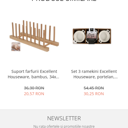
Ustensile cofetarie si patiserie
Ramekin
Tavi si forme prajituri
Aparate prajituri
Facalete
Forme briose
Lumanari tort
Ornare, insiropare si decorare
prajituri
Set 3 ramekini Excellent
Suport farfurii Excellent
Portionatoare si feliatoare
Houseware, portelan,
Houseware, bambus, 34x12
Posuri si duiuri
13x10x4 cm, 130 ml, rotund
cm, maro
54,45 RON
36,30 RON
Raclete patiserie
30,25 RON
20,57 RON
Suporturi prajituri
Tavi detasabile
Tavi si forme fursecuri
NEWSLETTER
Ustensile antiaderente
Ustensile de masura
Nu rata ofertele si promotiile noastre