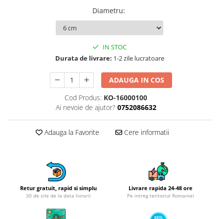
Obiecte mobilier
Diametru
:
Accesorii mobilier
Dulapuri
Etajere
IN STOC
Rafturi
Durata de livrare:
1-2 zile lucratoare
Ustensile pentru gatit
ADAUGA IN COS
Ascutitori cutite
Cutite
Cod Produs:
KO-16000100
Decojitoare fructe si legume
Ai nevoie de ajutor?
0752086632
Foarfece alimentare
Mojare
Adauga la Favorite
Cere informatii
Perii si bureti
Polonice, clesti, spatule, linguri
Prese, tocatoare si feliatoare
alimente
Retur gratuit, rapid si simplu
Livrare rapida 24-48 ore
Razatori
30 de zile de la data livrarii
Pe intreg teritoriul Romaniei
Seturi ustensile bucatarie
Site