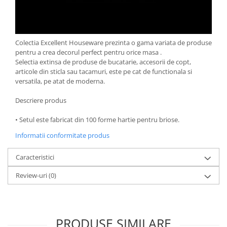
Oale si cratite
Tavi copt
Tigai
Colectia Excellent Houseware prezinta o gama variata de produse
Vesela si tacamuri
pentru a crea decorul perfect pentru orice masa .
Selectia extinsa de produse de bucatarie, accesorii de copt,
Boluri
articole din sticla sau tacamuri, este pe cat de functionala si
Farfurii
versatila, pe atat de moderna.
Scurgatoare vase
Descriere produs
Seturi de tacamuri
Suporturi pentru tacamuri
• Setul este fabricat din 100 forme hartie pentru briose.
Cani
Informatii conformitate produs
Cesti
Caracteristici
Pahare
Scrumiere
Review-uri
(0)
Seturi vesela
Suporturi farfurii
Suporturi pahare, cesti, cani
PRODUSE SIMILARE
Untiere