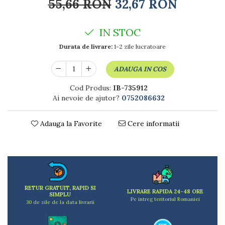
Dulapuri
55,66 RON
32,67 RON
Etajere
Rafturi
IN STOC
Ustensile pentru gatit
Durata de livrare:
1-2 zile lucratoare
Ascutitori cutite
Cutite
ADAUGA IN COS
Decojitoare fructe si legume
Cod Produs:
IB-735912
Foarfece alimentare
Ai nevoie de ajutor?
0752086632
Mojare
Perii si bureti
Adauga la Favorite
Cere informatii
Polonice, clesti, spatule, linguri
Prese, tocatoare si feliatoare alimente
Razatori
Seturi ustensile bucatarie
Site
Strecuratori
RETUR GRATUIT, RAPID SI
LIVRARE RAPIDA 24-48 ORE
SIMPLU
Tocatoare de bucatarie
Pe intreg teritoriul Romaniei
30 de zile de la data livrarii
Adaptor plita
Aprinzatoare aragaz