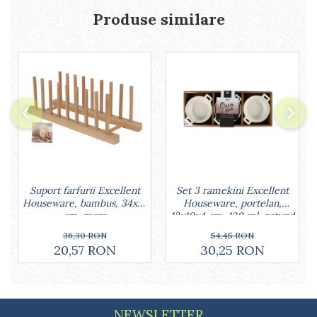
Lumanari tort
Produse similare
Ornare, insiropare si decorare
prajituri
Portionatoare si feliatoare
Posuri si duiuri
Raclete patiserie
Suporturi prajituri
Tavi detasabile
Tavi si forme fursecuri
Ustensile antiaderente
Ustensile de masura
Set 3 ramekini Excellent
Suport farfurii Excellent
Houseware, portelan,
Houseware, bambus, 34x12
13x10x4 cm, 130 ml, rotund
cm, maro
54,45 RON
36,30 RON
30,25 RON
20,57 RON
NEWSLETTER