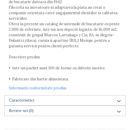
de bucatarie dateaza din 1942.
Farfurii
Filozofia sa inovatoare si adaptarea la piata au creat o
Scurgatoare vase
companie orientata catre angajamentul clientilor si calitatea
Seturi de tacamuri
serviciilor.
Ofera in prezent un catalog de ustensile de bucatarie cu peste
Suporturi pentru tacamuri
2.000 de referinte, intr-un nou depozit logistic de 16.000 m2,
Cani
construit de grupul Marcos Larrañaga y Cia, SA, in Alegria-
Cesti
Dulantzi (Alava), caruia ii apartine IBILI Menaje, pentru a
Pahare
garanta servicii pentru clienti perfecte.
Scrumiere
Descriere produs
Seturi vesela
Suporturi farfurii
• Intr-un pachet sunt 100 de forme cu diferite motive.
Suporturi pahare, cesti, cani
• Fabricate din hartie alimentara.
Untiere
Ustensile cofetarie si patiserie
Informatii conformitate produs
Ramekin
Caracteristici
Tavi si forme prajituri
Aparate prajituri
Review-uri
(0)
Facalete
Forme briose