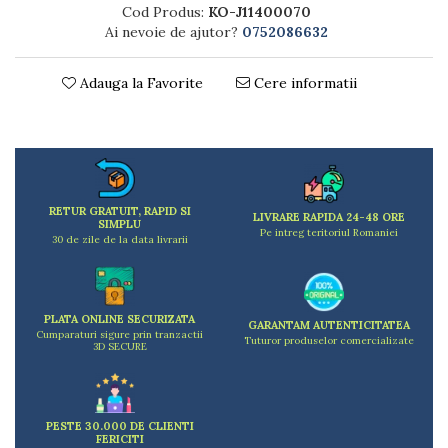
Dulapuri
Cod Produs:
KO-J11400070
Etajere
Ai nevoie de ajutor?
0752086632
Rafturi
Ustensile pentru gatit
Adauga la Favorite
Cere informatii
Ascutitori cutite
Cutite
Decojitoare fructe si legume
Foarfece alimentare
Mojare
RETUR GRATUIT, RAPID SI
LIVRARE RAPIDA 24-48 ORE
Perii si bureti
SIMPLU
Pe intreg teritoriul Romaniei
30 de zile de la data livrarii
Polonice, clesti, spatule, linguri
Prese, tocatoare si feliatoare alimente
Razatori
Seturi ustensile bucatarie
PLATA ONLINE SECURIZATA
GARANTAM AUTENTICITATEA
Cumparaturi sigure prin tranzactii
Tuturor produselor comercializate
Site
3D SECURE
Strecuratori
Tocatoare de bucatarie
Adaptor plita
PESTE 30.000 DE CLIENTI
Aprinzatoare aragaz
FERICITI