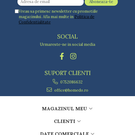
Vreau sa primesc newsletter cu promotiile
magazinului. Afla mai multe in
Politica de
Confidentialitate
SOCIAL
Urmareste-ne in social media
SUPORT CLIENTI
0752086632
office@homedo.ro
MAGAZINUL MEU
CLIENTI
DATE COMERCIALE