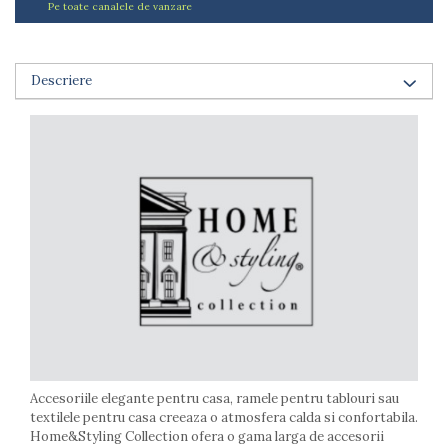
Pe toate canalele de vanzare
Arzatoare
Cantare de bucatarie
Dispesere detergent
Descriere
Mixere
Odorizant frigider
Pensule bucatarie
Prosoape bucatarie
Seturi cutite
Ustensile de masurat
Ustensile fragezire carne
Ustensile gatire la aburi
Vase pentru gatit
Capace pentru vase
Oale si cratite
Tavi copt
Tigai
Accesoriile elegante pentru casa, ramele pentru tablouri sau
Vesela si tacamuri
textilele pentru casa creeaza o atmosfera calda si confortabila.
Home&Styling Collection ofera o gama larga de accesorii
Boluri