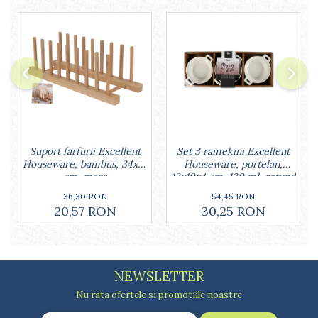
Lumanari tort
Ornare, insiropare si decorare
prajituri
Portionatoare si feliatoare
Posuri si duiuri
Raclete patiserie
Suporturi prajituri
Tavi detasabile
Tavi si forme fursecuri
Set 3 ramekini Excellent
Suport farfurii Excellent
Ustensile antiaderente
Houseware, portelan,
Houseware, bambus, 34x12
Ustensile de masura
13x10x4 cm, 130 ml, rotund
cm, maro
54,45 RON
36,30 RON
30,25 RON
20,57 RON
NEWSLETTER
Nu rata ofertele si promotiile noastre