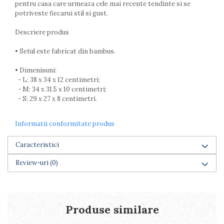
pentru casa care urmeaza cele mai recente tendinte si se
Farfurii
potriveste fiecarui stil si gust.
Scurgatoare vase
Seturi de tacamuri
Descriere produs
Suporturi pentru tacamuri
• Setul este fabricat din bambus.
Cani
Cesti
• Dimenisuni:
Pahare
- L: 38 x 34 x 12 centimetri;
- M: 34 x 31.5 x 10 centimetri;
Scrumiere
- S: 29 x 27 x 8 centimetri.
Seturi vesela
Suporturi farfurii
Informatii conformitate produs
Suporturi pahare, cesti, cani
Untiere
Caracteristici
Ustensile cofetarie si patiserie
Review-uri
(0)
Ramekin
Tavi si forme prajituri
Aparate prajituri
Facalete
Produse similare
Forme briose