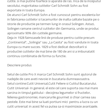
cutite. si mai putine foarfece si aparate de ras. Inca de la inceputul
Ustensile cofetarie si patiserie
secolului, majoritatea cutitelor Carl Schmidt Sohn au fost
exportate in toata Europa.
Ramekin
De atunci Carl Schmidt Sohn a fost cunoscut pentru excelenta lor
Tavi si forme prajituri
in fabricarea cutitelor si tacamurilor de inalta calitate bazate pe o
istorie de productie pe termen lung in orasul Solingen. Astazi,
Aparate prajituri
Solingen ramane centrul cutitelor din Germania, unde se produc
Facalete
aproximativ 90% din cutitele germane.
Deja in 1928 faimoasele linii de produse pentru cutite precum
Forme briose
„Continental”, „Solingia” sau „La Casita” au fost vandute in toata
Lumanari tort
Europa cu mare succes. 1829 a fost dedicat dezvoltarii si
Ornare, insiropare si decorare
productiei cutitelor de mai bine de 180 de ani si a imbunatatit
prajituri
continuu combinatia de forma cu functie.
Portionatoare si feliatoare
Descriere produs
Posuri si duiuri
Raclete patiserie
Setul de cutite Pro X marca Carl Schmidt Sohn sunt ajutorul de
nadejde de care aveti nevoie in bucataria dumneavoastra.
Suporturi prajituri
Setul contine:Cutit Universal,Cutit Feliere si Cutitul Bucatarului.
Tavi detasabile
Cutit Universal- In general, el este cel care suporta cea mai mare
sarcina in timpul gatitului - decojirea legumelor si fructelor,
Tavi si forme fursecuri
felierea gastronomiei, mancarurile gourmet si chiar carnea sau
Ustensile antiaderente
pestele. Este mai bine sa luati portiuni mici pentru a lucra cu un
Ustensile de masura
cutit universal: in acest fel va putea sa-si maximizeze avantajele.