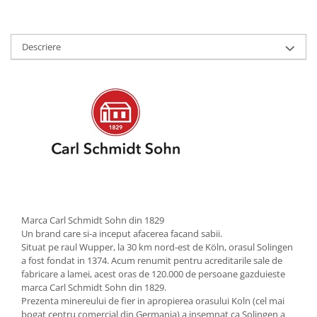
Strecuratori
Tocatoare de bucatarie
Descriere
Adaptor plita
Aprinzatoare aragaz
Arzatoare
Cantare de bucatarie
Dispesere detergent
Mixere
Odorizant frigider
Pensule bucatarie
Prosoape bucatarie
Seturi cutite
Marca Carl Schmidt Sohn din 1829
Un brand care si-a inceput afacerea facand sabii.
Ustensile de masurat
Situat pe raul Wupper, la 30 km nord-est de Köln, orasul Solingen
Ustensile fragezire carne
a fost fondat in 1374. Acum renumit pentru acreditarile sale de
fabricare a lamei, acest oras de 120.000 de persoane gazduieste
Ustensile gatire la aburi
marca Carl Schmidt Sohn din 1829.
Vase pentru gatit
Prezenta minereului de fier in apropierea orasului Koln (cel mai
bogat centru comercial din Germania) a insemnat ca Solingen a
Capace pentru vase