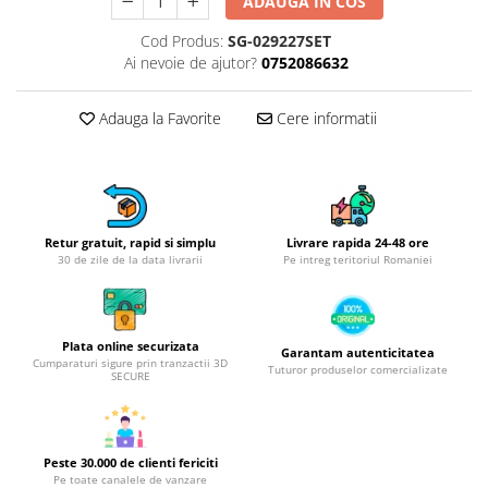
Obiecte mobilier
ADAUGA IN COS
Accesorii mobilier
Cod Produs:
SG-029227SET
Dulapuri
Ai nevoie de ajutor?
0752086632
Etajere
Adauga la Favorite
Cere informatii
Rafturi
Ustensile pentru gatit
Ascutitori cutite
Cutite
Decojitoare fructe si legume
Retur gratuit, rapid si simplu
Livrare rapida 24-48 ore
30 de zile de la data livrarii
Pe intreg teritoriul Romaniei
Foarfece alimentare
Mojare
Perii si bureti
Plata online securizata
Polonice, clesti, spatule, linguri
Garantam autenticitatea
Cumparaturi sigure prin tranzactii 3D
Tuturor produselor comercializate
SECURE
Prese, tocatoare si feliatoare
alimente
Razatori
Seturi ustensile bucatarie
Peste 30.000 de clienti fericiti
Pe toate canalele de vanzare
Site