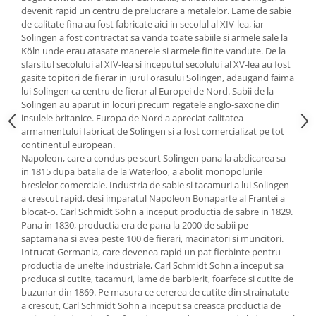
devenit rapid un centru de prelucrare a metalelor. Lame de sabie
Oale si cratite
de calitate fina au fost fabricate aici in secolul al XIV-lea, iar
Tavi copt
Solingen a fost contractat sa vanda toate sabiile si armele sale la
Köln unde erau atasate manerele si armele finite vandute. De la
Tigai
sfarsitul secolului al XIV-lea si inceputul secolului al XV-lea au fost
Vesela si tacamuri
gasite topitori de fierar in jurul orasului Solingen, adaugand faima
lui Solingen ca centru de fierar al Europei de Nord. Sabii de la
Boluri
Solingen au aparut in locuri precum regatele anglo-saxone din
Farfurii
insulele britanice. Europa de Nord a apreciat calitatea
Scurgatoare vase
armamentului fabricat de Solingen si a fost comercializat pe tot
continentul european.
Seturi de tacamuri
Napoleon, care a condus pe scurt Solingen pana la abdicarea sa
Suporturi pentru tacamuri
in 1815 dupa batalia de la Waterloo, a abolit monopolurile
Cani
breslelor comerciale. Industria de sabie si tacamuri a lui Solingen
a crescut rapid, desi imparatul Napoleon Bonaparte al Frantei a
Cesti
blocat-o. Carl Schmidt Sohn a inceput productia de sabre in 1829.
Pahare
Pana in 1830, productia era de pana la 2000 de sabii pe
saptamana si avea peste 100 de fierari, macinatori si muncitori.
Scrumiere
Intrucat Germania, care devenea rapid un pat fierbinte pentru
Seturi vesela
productia de unelte industriale, Carl Schmidt Sohn a inceput sa
Suporturi farfurii
produca si cutite, tacamuri, lame de barbierit, foarfece si cutite de
buzunar din 1869. Pe masura ce cererea de cutite din strainatate
Suporturi pahare, cesti, cani
a crescut, Carl Schmidt Sohn a inceput sa creasca productia de
Untiere