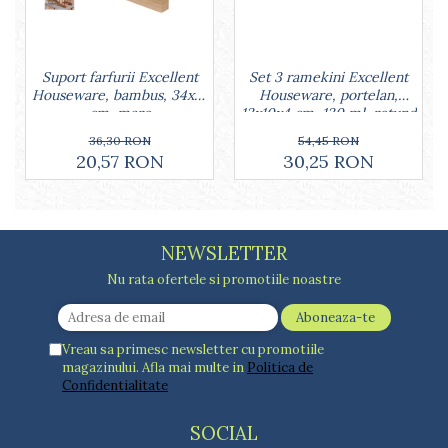
Lumanari tort
Ornare, insiropare si decorare
prajituri
Portionatoare si feliatoare
Set 3 ramekini Excellent
Suport farfurii Excellent
Houseware, portelan,
Houseware, bambus, 34x12
Posuri si duiuri
13x10x4 cm, 130 ml, rotund
cm, maro
Raclete patiserie
54,45 RON
36,30 RON
Suporturi prajituri
30,25 RON
20,57 RON
Tavi detasabile
Tavi si forme fursecuri
Ustensile antiaderente
Ustensile de masura
NEWSLETTER
Nu rata ofertele si promotiile noastre
Vreau sa primesc newsletter cu promotiile
magazinului. Afla mai multe in
Politica de
Confidentialitate
SOCIAL