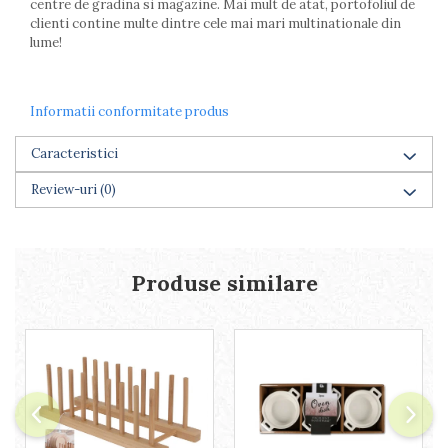
centre de gradina si magazine. Mai mult de atat, portofoliul de
Farfurii
clienti contine multe dintre cele mai mari multinationale din
Scurgatoare vase
lume!
Seturi de tacamuri
Suporturi pentru tacamuri
Cani
Informatii conformitate produs
Cesti
Caracteristici
Pahare
Scrumiere
Review-uri
(0)
Seturi vesela
Suporturi farfurii
Suporturi pahare, cesti, cani
Produse similare
Untiere
Ustensile cofetarie si patiserie
Ramekin
Tavi si forme prajituri
Aparate prajituri
Facalete
Forme briose