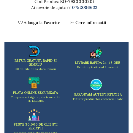
Dulapuri
Cod Produs:
KO-798000020i
Etajere
Ai nevoie de ajutor?
0752086632
Rafturi
Ustensile pentru gatit
Adauga la Favorite
Cere informatii
Ascutitori cutite
Cutite
Decojitoare fructe si legume
Foarfece alimentare
Mojare
RETUR GRATUIT, RAPID SI
LIVRARE RAPIDA 24-48 ORE
SIMPLU
Perii si bureti
Pe intreg teritoriul Romaniei
30 de zile de la data livrarii
Polonice, clesti, spatule, linguri
Prese, tocatoare si feliatoare alimente
Razatori
PLATA ONLINE SECURIZATA
Seturi ustensile bucatarie
GARANTAM AUTENTICITATEA
Cumparaturi sigure prin tranzactii
Tuturor produselor comercializate
3D SECURE
Site
Strecuratori
Tocatoare de bucatarie
Adaptor plita
PESTE 30.000 DE CLIENTI
FERICITI
Aprinzatoare aragaz
Pe toate canalele de vanzare