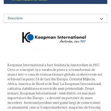
Arzatoare
Cantare de bucatarie
Dispesere detergent
Descriere
Mixere
Odorizant frigider
Pensule bucatarie
Prosoape bucatarie
Seturi cutite
Ustensile de masurat
Ustensile fragezire carne
Ustensile gatire la aburi
Koopman International a fost fondata la Amsterdam in 1937.
Vase pentru gatit
Ceea ce a inceput cu o taraba de piata s-a transformat de
atunci intr-o casa de tranzactionare globala cu showroom-uri
Capace pentru vase
si birouri in peste 24 de tari din Europa, Orientul Mijlociu,
Oale si cratite
Africa, America de Nord si de Sud. La Koopman International,
calitatea, fiabilitatea si serviciile sunt primordiale. Drept
Tavi copt
urmare, Koopman International - unul dintre cei mai mari
Tigai
importatori din Europa - a devenit un partener de mare
Vesela si tacamuri
incredere furnizand produse unei game largi de comercianti
cu amanuntul, cum ar fi supermarketuri, magazine de bricolaj,
Boluri