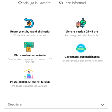
Obiecte mobilier
Adauga la Favorite
Cere informatii
Accesorii mobilier
Dulapuri
Etajere
Rafturi
Retur gratuit, rapid si simplu
Livrare rapida 24-48 ore
Ustensile pentru gatit
30 de zile de la data livrarii
Pe intreg teritoriul Romaniei
Ascutitori cutite
Cutite
Decojitoare fructe si legume
Plata online securizata
Garantam autenticitatea
Cumparaturi sigure prin tranzactii 3D
Tuturor produselor comercializate
Foarfece alimentare
SECURE
Mojare
Perii si bureti
Polonice, clesti, spatule, linguri
Peste 30.000 de clienti fericiti
Pe toate canalele de vanzare
Prese, tocatoare si feliatoare
alimente
Razatori
Descriere
Seturi ustensile bucatarie
Site