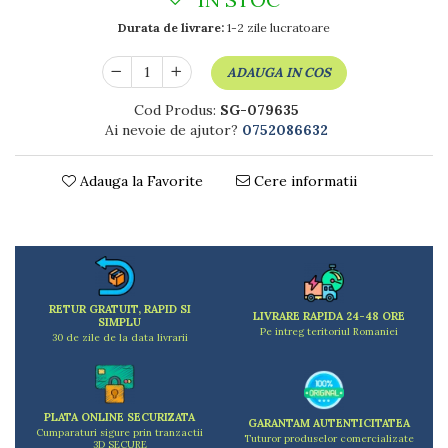
Dulapuri
Etajere
Durata de livrare:
1-2 zile lucratoare
Rafturi
ADAUGA IN COS
Ustensile pentru gatit
Ascutitori cutite
Cod Produs:
SG-079635
Cutite
Ai nevoie de ajutor?
0752086632
Decojitoare fructe si legume
Foarfece alimentare
Adauga la Favorite
Cere informatii
Mojare
Perii si bureti
Polonice, clesti, spatule, linguri
Prese, tocatoare si feliatoare alimente
Razatori
RETUR GRATUIT, RAPID SI
LIVRARE RAPIDA 24-48 ORE
Seturi ustensile bucatarie
SIMPLU
Pe intreg teritoriul Romaniei
30 de zile de la data livrarii
Site
Strecuratori
Tocatoare de bucatarie
Adaptor plita
PLATA ONLINE SECURIZATA
GARANTAM AUTENTICITATEA
Cumparaturi sigure prin tranzactii
Aprinzatoare aragaz
Tuturor produselor comercializate
3D SECURE