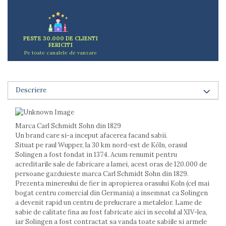
Arzatoare
Cantare de bucatarie
Dispesere detergent
PESTE 30.000 DE CLIENTI
Mixere
FERICITI
Pe toate canalele de vanzare
Odorizant frigider
Pensule bucatarie
Prosoape bucatarie
Descriere
Seturi cutite
Ustensile de masurat
Ustensile fragezire carne
Marca Carl Schmidt Sohn din 1829
Ustensile gatire la aburi
Un brand care si-a inceput afacerea facand sabii.
Vase pentru gatit
Situat pe raul Wupper, la 30 km nord-est de Köln, orasul
Solingen a fost fondat in 1374. Acum renumit pentru
Capace pentru vase
acreditarile sale de fabricare a lamei, acest oras de 120.000 de
Oale si cratite
persoane gazduieste marca Carl Schmidt Sohn din 1829.
Tavi copt
Prezenta minereului de fier in apropierea orasului Koln (cel mai
Tigai
bogat centru comercial din Germania) a insemnat ca Solingen
a devenit rapid un centru de prelucrare a metalelor. Lame de
Vesela si tacamuri
sabie de calitate fina au fost fabricate aici in secolul al XIV-lea,
Boluri
iar Solingen a fost contractat sa vanda toate sabiile si armele