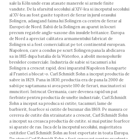
sale la Köln unde erau atasate manerele si armele finite
Farfurii
vandute. De la sfarsitul secolului al XIV-lea si inceputul secolului
Scurgatoare vase
al XV-lea au fost gasite topitori de fierar in jurul orasului
Seturi de tacamuri
Solingen, adaugand faima lui Solingen ca centru de fierar al
Suporturi pentru tacamuri
Europei de Nord. Sabii de la Solingen au aparut in locuri
precum regatele anglo-saxone din insulele britanice. Europa
Cani
de Nord a apreciat calitatea armamentului fabricat de
Cesti
Solingen si a fost comercializat pe tot continentul european.
Pahare
Napoleon, care a condus pe scurt Solingen pana la abdicarea
Scrumiere
sa in 1815 dupa batalia de la Waterloo, a abolit monopolurile
breslelor comerciale. Industria de sabie si tacamuri a lui
Seturi vesela
Solingen a crescut rapid, desi imparatul Napoleon Bonaparte
Suporturi farfurii
al Frantei a blocat-o. Carl Schmidt Sohn a inceput productia de
Suporturi pahare, cesti, cani
sabre in 1829. Pana in 1830, productia era de pana la 2000 de
sabii pe saptamana si avea peste 100 de fierari, macinatori si
Untiere
muncitori. Intrucat Germania, care devenea rapid un pat
Ustensile cofetarie si patiserie
fierbinte pentru productia de unelte industriale, Carl Schmidt
Ramekin
Sohn a inceput sa produca si cutite, tacamuri, lame de
barbierit, foarfece si cutite de buzunar din 1869. Pe masura ce
Tavi si forme prajituri
cererea de cutite din strainatate a crescut, Carl Schmidt Sohn
Aparate prajituri
a inceput sa creasca productia de cutite. si mai putine foarfece
Facalete
si aparate de ras. Inca de la inceputul secolului, majoritatea
Forme briose
cutitelor Carl Schmidt Sohn au fost exportate in toata Europa.
De atunci Carl Schmidt Sohn a fost cunoscut pentru excelenta