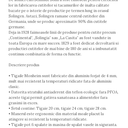
Lumanari tort
lor in fabricarea cutitelor si tacamurilor de inalta calitate
Ornare, insiropare si decorare
bazate pe o istorie de productie pe termen lung in orasul
prajituri
Solingen. Astazi, Solingen ramane centrul cutitelor din
Portionatoare si feliatoare
Germania, unde se produc aproximativ 90% din cutitele
Posuri si duiuri
germane.
Deja in 1928 faimoasele linii de produse pentru cutite precum
Raclete patiserie
„Continental”, „Solingia” sau „La Casita” au fost vandute in
Suporturi prajituri
toata Europa cu mare succes. 1829 a fost dedicat dezvoltarii si
Tavi detasabile
productiei cutitelor de mai bine de 180 de ani si a imbunatatit
continuu combinatia de forma cu functie.
Tavi si forme fursecuri
Ustensile antiaderente
Descriere produs
Ustensile de masura
• Tigaile Monheim sunt fabricate din aluminiu forjat de 4 mm,
mult mai rezistent la temperaturi ridicate fata de aluminiu
clasic.
• Datorita stratului antiaderent din teflon ecologic fara PFOA,
aceste tigai permit gatirea sanatoasa a alimentelor fara
grasimi in exces.
• Setul contine: Tigaie 20 cm, tigaie 24 cm, tigaie 28 cm.
• Manerul este ergonomic din material moale placut la
atingere si rezistent la temperaturi ridicate.
• Tigaile pot fi spalate in masina de spalat vasele in siguranta.