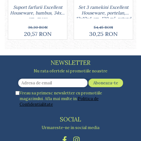
Set 3 ramekini Excellent
Suport farfurii Excellent
Houseware, portelan,
Houseware, bambus, 34x12
13x10x4 cm, 130 ml, rotund
cm, maro
54,45 RON
36,30 RON
30,25 RON
20,57 RON
NEWSLETTER
Nu rata ofertele si promotiile noastre
Vreau sa primesc newsletter cu promotiile
magazinului. Afla mai multe in
Politica de
Confidentialitate
SOCIAL
Urmareste-ne in social media