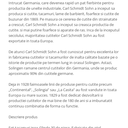
Intrucat Germania, care devenea rapid un pat fierbinte pentru
Ustensile cofetarie si patiserie
productia de unelte industriale, Carl Schmidt Sohn a inceput sa
produca si cutite, tacamuri, lame de barbierit, foarfece si cutite de
Ramekin
buzunar din 1869. Pe masura ce cererea de cutite din strainatate
Tavi si forme prajituri
a crescut, Carl Schmidt Sohn a inceput sa creasca productia de
Aparate prajituri
cutite. si mai putine foarfece si aparate de ras. Inca de la inceputul
secolului, majoritatea cutitelor Carl Schmidt Sohn au fost
Facalete
exportate in toata Europa.
Forme briose
De atunci Carl Schmidt Sohn a fost cunoscut pentru excelenta lor
Lumanari tort
in fabricarea cutitelor si tacamurilor de inalta calitate bazate pe o
Ornare, insiropare si decorare
istorie de productie pe termen lung in orasul Solingen. Astazi,
prajituri
Solingen ramane centrul cutitelor din Germania, unde se produc
Portionatoare si feliatoare
aproximativ 90% din cutitele germane.
Posuri si duiuri
Deja in 1928 faimoasele linii de produse pentru cutite precum
Raclete patiserie
„Continental”, „Solingia” sau „La Casita” au fost vandute in toata
Suporturi prajituri
Europa cu mare succes. 1829 a fost dedicat dezvoltarii si
productiei cutitelor de mai bine de 180 de ani si a imbunatatit
Tavi detasabile
continuu combinatia de forma cu functie.
Tavi si forme fursecuri
Descriere produs
Ustensile antiaderente
Ustensile de masura
Set tacamuri inox Glinde 30 de piese. Fabricate din otel