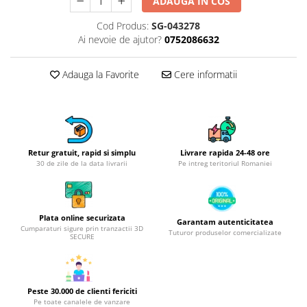
Obiecte mobilier
ADAUGA IN COS
Accesorii mobilier
Cod Produs:
SG-043278
Dulapuri
Ai nevoie de ajutor?
0752086632
Etajere
Adauga la Favorite
Cere informatii
Rafturi
Ustensile pentru gatit
Ascutitori cutite
Cutite
Decojitoare fructe si legume
Retur gratuit, rapid si simplu
Livrare rapida 24-48 ore
30 de zile de la data livrarii
Pe intreg teritoriul Romaniei
Foarfece alimentare
Mojare
Perii si bureti
Plata online securizata
Polonice, clesti, spatule, linguri
Garantam autenticitatea
Cumparaturi sigure prin tranzactii 3D
Tuturor produselor comercializate
SECURE
Prese, tocatoare si feliatoare
alimente
Razatori
Seturi ustensile bucatarie
Peste 30.000 de clienti fericiti
Pe toate canalele de vanzare
Site