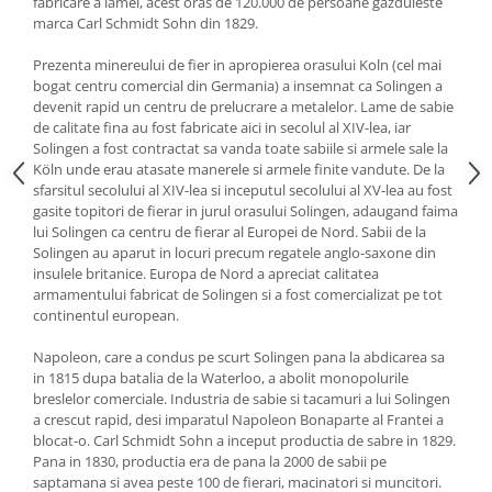
fabricare a lamei, acest oras de 120.000 de persoane gazduieste
marca Carl Schmidt Sohn din 1829.
Oale si cratite
Tavi copt
Prezenta minereului de fier in apropierea orasului Koln (cel mai
Tigai
bogat centru comercial din Germania) a insemnat ca Solingen a
devenit rapid un centru de prelucrare a metalelor. Lame de sabie
Vesela si tacamuri
de calitate fina au fost fabricate aici in secolul al XIV-lea, iar
Boluri
Solingen a fost contractat sa vanda toate sabiile si armele sale la
Köln unde erau atasate manerele si armele finite vandute. De la
Farfurii
sfarsitul secolului al XIV-lea si inceputul secolului al XV-lea au fost
Scurgatoare vase
gasite topitori de fierar in jurul orasului Solingen, adaugand faima
Seturi de tacamuri
lui Solingen ca centru de fierar al Europei de Nord. Sabii de la
Solingen au aparut in locuri precum regatele anglo-saxone din
Suporturi pentru tacamuri
insulele britanice. Europa de Nord a apreciat calitatea
Cani
armamentului fabricat de Solingen si a fost comercializat pe tot
continentul european.
Cesti
Pahare
Napoleon, care a condus pe scurt Solingen pana la abdicarea sa
Scrumiere
in 1815 dupa batalia de la Waterloo, a abolit monopolurile
breslelor comerciale. Industria de sabie si tacamuri a lui Solingen
Seturi vesela
a crescut rapid, desi imparatul Napoleon Bonaparte al Frantei a
Suporturi farfurii
blocat-o. Carl Schmidt Sohn a inceput productia de sabre in 1829.
Suporturi pahare, cesti, cani
Pana in 1830, productia era de pana la 2000 de sabii pe
saptamana si avea peste 100 de fierari, macinatori si muncitori.
Untiere