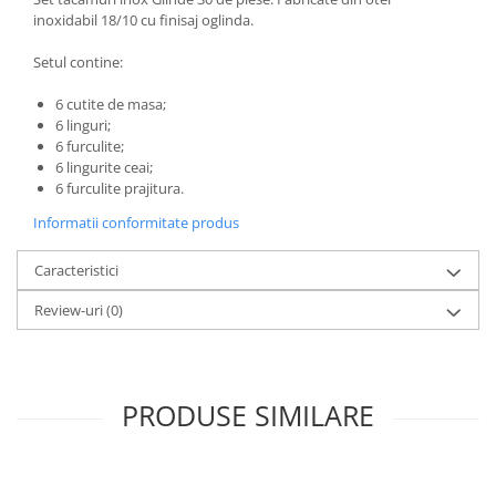
inoxidabil 18/10 cu finisaj oglinda.
Setul contine:
6 cutite de masa;
6 linguri;
6 furculite;
6 lingurite ceai;
6 furculite prajitura.
Informatii conformitate produs
Caracteristici
Review-uri
(0)
PRODUSE SIMILARE