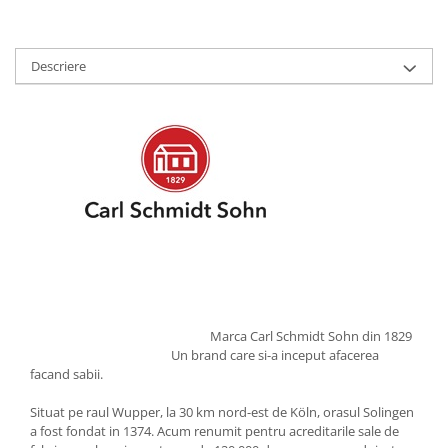
Strecuratori
Tocatoare de bucatarie
Descriere
Adaptor plita
Aprinzatoare aragaz
Arzatoare
Cantare de bucatarie
Dispesere detergent
Mixere
Odorizant frigider
Pensule bucatarie
Prosoape bucatarie
Seturi cutite
Ustensile de masurat
Marca Carl Schmidt Sohn din 1829
Un brand care si-a inceput afacerea
Ustensile fragezire carne
facand sabii.
Ustensile gatire la aburi
Situat pe raul Wupper, la 30 km nord-est de Köln, orasul Solingen
Vase pentru gatit
a fost fondat in 1374. Acum renumit pentru acreditarile sale de
Capace pentru vase