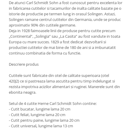
De atunci Carl Schmidt Sohn a fost cunoscut pentru excelenta lor
Ustensile cofetarie si patiserie
in fabricarea cutitelor si tacamurilor de inalta calitate bazate pe o
istorie de productie pe termen lung in orasul Solingen. Astazi,
Ramekin
Solingen ramane centrul cutitelor din Germania, unde se produc
Tavi si forme prajituri
aproximativ 90% din cutitele germane.
Deja in 1928 faimoasele linii de produse pentru cutite precum
Aparate prajituri
„Continental”, „Solingia” sau „La Casita” au fost vandute in toata
Facalete
Europa cu mare succes. 1829 a fost dedicat dezvoltarii si
Forme briose
productiei cutitelor de mai bine de 180 de ani si a imbunatatit
continuu combinatia de forma cu functie.
Lumanari tort
Ornare, insiropare si decorare
Descriere produs
prajituri
Portionatoare si feliatoare
Cutitele sunt fabricate din otel de calitate superioara (otel
420J2) ce si pastreaza lama ascutita pentru timp indelungat si
Posuri si duiuri
rezista impotriva acizilor alimentari si
ruginei. Manerele sunt din
Raclete patiserie
ebonita neagra.
Suporturi prajituri
Setul de 4 cutite Herne Carl Schmidt Sohn contine:
Tavi detasabile
- Cutit bucatar, lungime lama 20 cm
Tavi si forme fursecuri
- Cutit feliat, lungime lama 20 cm
- Cutit pentru paine, lungime lama 20 cm
Ustensile antiaderente
- Cutit universal
,
lungime lama 13 cm
Ustensile de masura