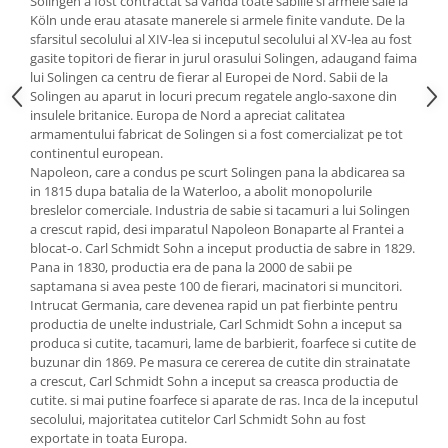
Solingen a fost contractat sa vanda toate sabiile si armele sale la
Köln unde erau atasate manerele si armele finite vandute. De la
Oale si cratite
sfarsitul secolului al XIV-lea si inceputul secolului al XV-lea au fost
Tavi copt
gasite topitori de fierar in jurul orasului Solingen, adaugand faima
Tigai
lui Solingen ca centru de fierar al Europei de Nord. Sabii de la
Solingen au aparut in locuri precum regatele anglo-saxone din
Vesela si tacamuri
insulele britanice. Europa de Nord a apreciat calitatea
Boluri
armamentului fabricat de Solingen si a fost comercializat pe tot
continentul european.
Farfurii
Napoleon, care a condus pe scurt Solingen pana la abdicarea sa
Scurgatoare vase
in 1815 dupa batalia de la Waterloo, a abolit monopolurile
Seturi de tacamuri
breslelor comerciale. Industria de sabie si tacamuri a lui Solingen
a crescut rapid, desi imparatul Napoleon Bonaparte al Frantei a
Suporturi pentru tacamuri
blocat-o. Carl Schmidt Sohn a inceput productia de sabre in 1829.
Cani
Pana in 1830, productia era de pana la 2000 de sabii pe
saptamana si avea peste 100 de fierari, macinatori si muncitori.
Cesti
Intrucat Germania, care devenea rapid un pat fierbinte pentru
Pahare
productia de unelte industriale, Carl Schmidt Sohn a inceput sa
Scrumiere
produca si cutite, tacamuri, lame de barbierit, foarfece si cutite de
buzunar din 1869. Pe masura ce cererea de cutite din strainatate
Seturi vesela
a crescut, Carl Schmidt Sohn a inceput sa creasca productia de
Suporturi farfurii
cutite. si mai putine foarfece si aparate de ras. Inca de la inceputul
Suporturi pahare, cesti, cani
secolului, majoritatea cutitelor Carl Schmidt Sohn au fost
exportate in toata Europa.
Untiere