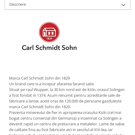
Descriere
Strecuratori
Tocatoare de bucatarie
Adaptor plita
Aprinzatoare aragaz
Arzatoare
Cantare de bucatarie
Dispesere detergent
Mixere
Odorizant frigider
Pensule bucatarie
Marca Carl Schmidt Sohn din 1829
Un brand care si-a inceput afacerea facand sabii.
Prosoape bucatarie
Situat pe raul Wupper, la 30 km nord-est de Köln, orasul Solingen
Seturi cutite
a fost fondat in 1374. Acum renumit pentru acreditarile sale de
fabricare a lamei, acest oras de 120.000 de persoane gazduieste
Ustensile de masurat
marca Carl Schmidt Sohn din 1829.
Ustensile fragezire carne
Prezenta minereului de fier in apropierea orasului Koln (cel mai
Ustensile gatire la aburi
bogat centru comercial din Germania) a insemnat ca Solingen a
devenit rapid un centru de prelucrare a metalelor. Lame de sabie
Vase pentru gatit
de calitate fina au fost fabricate aici in secolul al XIV-lea, iar
Capace pentru vase