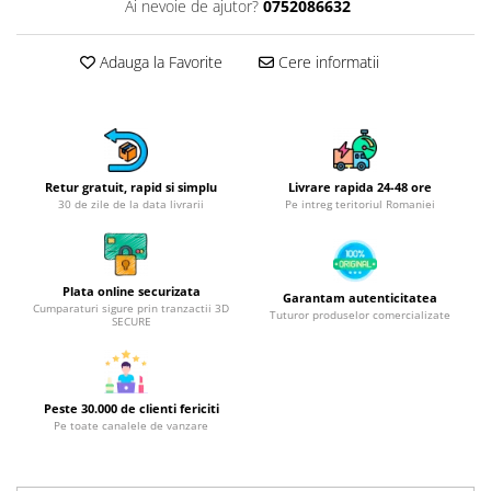
Obiecte mobilier
Ai nevoie de ajutor?
0752086632
Accesorii mobilier
Adauga la Favorite
Cere informatii
Dulapuri
Etajere
Rafturi
Ustensile pentru gatit
Ascutitori cutite
Retur gratuit, rapid si simplu
Livrare rapida 24-48 ore
30 de zile de la data livrarii
Pe intreg teritoriul Romaniei
Cutite
Decojitoare fructe si legume
Foarfece alimentare
Plata online securizata
Mojare
Garantam autenticitatea
Cumparaturi sigure prin tranzactii 3D
Tuturor produselor comercializate
SECURE
Perii si bureti
Polonice, clesti, spatule, linguri
Prese, tocatoare si feliatoare
alimente
Peste 30.000 de clienti fericiti
Pe toate canalele de vanzare
Razatori
Seturi ustensile bucatarie
Site