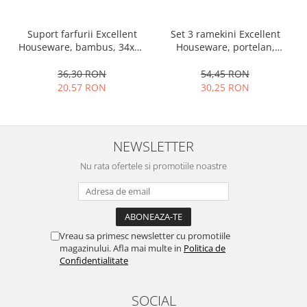
Set 3 ramekini Excellent
Suport farfurii Excellent
Houseware, portelan,
Houseware, bambus, 34x12
13x10x4 cm, 130 ml, rotund
cm, maro
54,45 RON
36,30 RON
30,25 RON
20,57 RON
NEWSLETTER
Nu rata ofertele si promotiile noastre
Vreau sa primesc newsletter cu promotiile
magazinului. Afla mai multe in
Politica de
Confidentialitate
SOCIAL